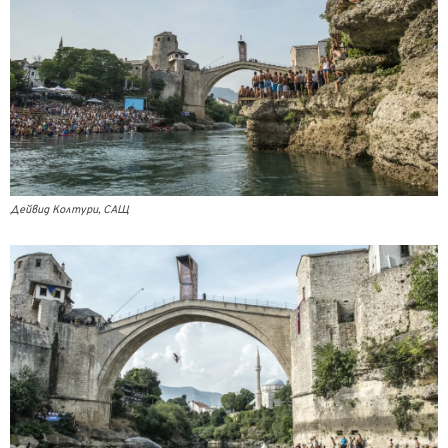
Дейвид Колтури, САЩ