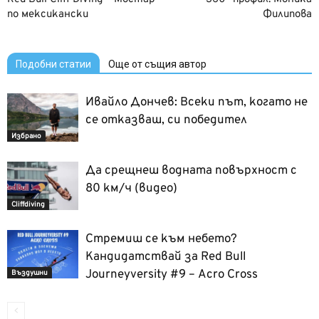
по мексикански
Филипова
Подобни статии
Още от същия автор
Ивайло Дончев: Всеки път, когато не
се отказваш, си победител
Избрано
Да срещнеш водната повърхност с
80 км/ч (видео)
Cliffdiving
Стремиш се към небето?
Кандидатствай за Red Bull
Journeyversity #9 – Acro Cross
Въздушни