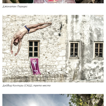
Джонатан Передес
Дейвид Колтури (САЩ), трето място