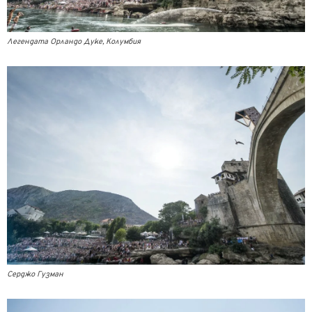
Легендата Орландо Дуке, Колумбия
Серджо Гузман