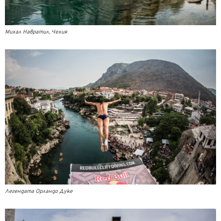
Михал Навратил, Чехия
Легендата Орландо Дуке