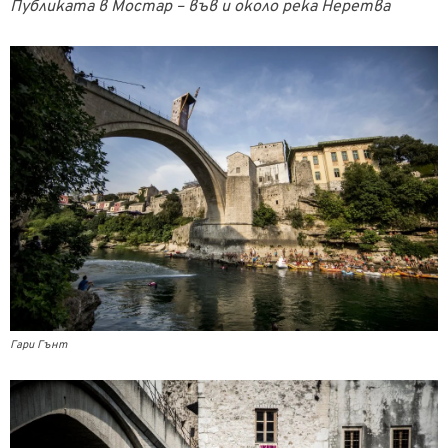
Публиката в Мостар – във и около река Неретва
Гари Гънт