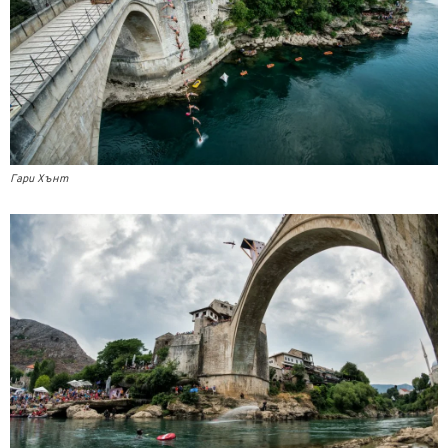
Гари Хънт