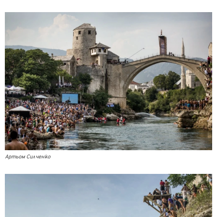
Артьом Силченко