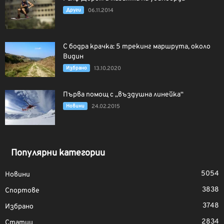
Други
06.11.2014
С бодра крачка: 5 трекинг маршрута, около
Видин
Избрано
13.10.2020
Първа помощ с „въздушна линейка“
Новини
24.02.2015
Популярни категории
5054
Новини
3838
Спортове
3748
Избрано
2834
Статии