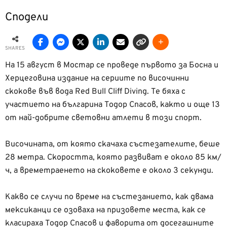
Сподели
SHARES
На 15 август в Мостар се проведе първото за Босна и
Херцеговина издание на сериите по височинни
скокове във вода Red Bull Cliff Diving. Те бяха с
участието на българина Тодор Спасов, както и още 13
от най-добрите световни атлети в този спорт.
Височината, от която скачаха състезателите, беше
28 метра. Скоростта, която развиват е около 85 км/
ч, а времетраенето на скоковете е около 3 секунди.
Какво се случи по време на състезанието, как двама
мексиканци се озоваха на призовете места, как се
класираха Тодор Спасов и фаворита от досегашните