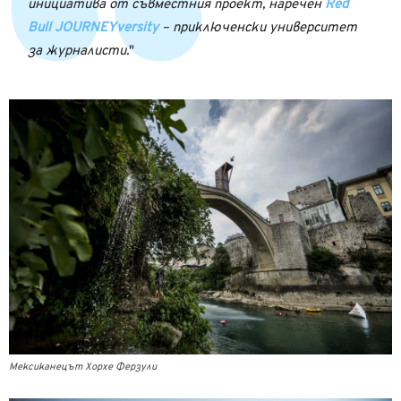
инициатива от съвместния проект, наречен
Red
Bull JOURNEYversity
– приключенски университет
за журналисти.
Мексиканецът Хорхе Ферзули