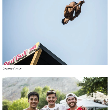
Серджо Гузман