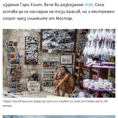
издания Гари Хънт, вече ви разказахме
тук
. Сега
остава да се насладим на този красив, но и екстремен
спорт чрез снимките от Мостар.
Тодор Спасов минути преди да изпълни първия си скок от Стари мост, 28
метра