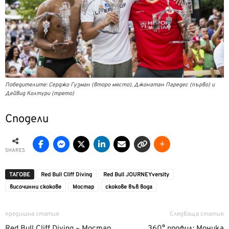
Победителите: Серджо Гузман (второ място), Джонатан Паредес (първо) и
Дейвид Колтури (трето)
Сподели
SHARES
ТАГОВЕ
Red Bull Cliff Diving
Red Bull JOURNEYversity
височинни скокове
Мостар
скокове във вода
предишна статия
Следваща статия
Red Bull Cliff Diving – Мостар
360° профил: Моника