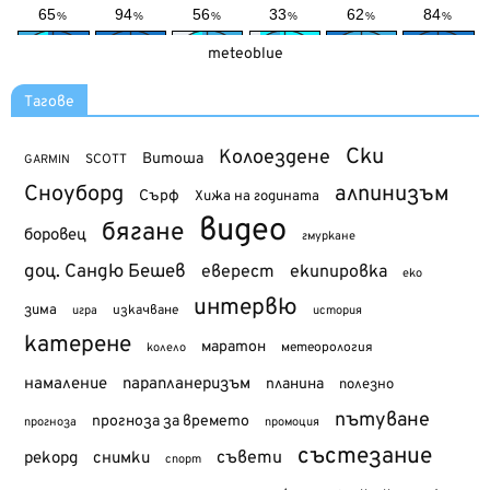
meteoblue
Тагове
Ски
Колоездене
Витоша
SCOTT
GARMIN
Сноуборд
алпинизъм
Сърф
Хижа на годината
видео
бягане
боровец
гмуркане
доц. Сандю Бешев
еверест
екипировка
еко
интервю
зима
изкачване
история
игра
катерене
маратон
метеорология
колело
намаление
парапланеризъм
планина
полезно
пътуване
прогноза за времето
прогноза
промоция
състезание
съвети
рекорд
снимки
спорт