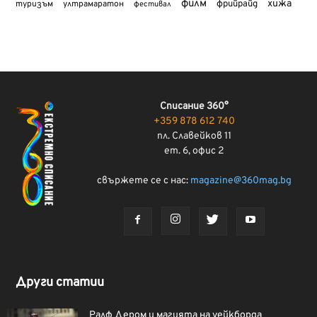
филм
хижа
туризъм
фрийрайд
ултрамаратон
фестивал
Списание 360°
+359 878 612 740
пл. Славейков 11
ет. 6, офис 2
свържете се с нас:
magazine@360mag.bg
Други статии
Ралф Дером и магията на уейкборда