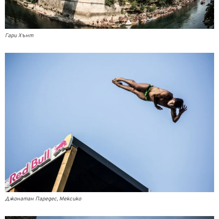
Гари Хънт
Джонатан Паредес, Мексико