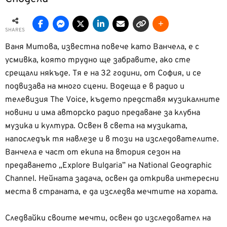
SHARES
Ваня Митова, известна повече като Ванчела, е с
усмивка, която трудно ще забравите, ако сте
срещали някъде. Тя е на 32 години, от София, и се
подвизава на много сцени. Водеща е в радио и
телевизия The Voice, където представя музикалните
новини и има авторско радио предаване за клубна
музика и култура. Освен в света на музиката,
напоследък тя навлезе и в този на изследователите.
Ванчела е част от екипа на втория сезон на
предаването „Explore Bulgaria” на National Geographic
Channel. Нейната задача, освен да открива интересни
места в страната, е да изследва мечтите на хората.
Следвайки своите мечти, освен до изследовател на