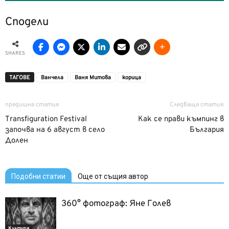
Сподели
SHARES
ТАГОВЕ
Ванчела
Ваня Митова
корица
предишна статия
Следваща статия
Transfiguration Festival
Как се прави къмпинг в
започва на 6 август в село
България
Долен
Подобни статии
Още от същия автор
360° фотограф: Яне Голев
Култура