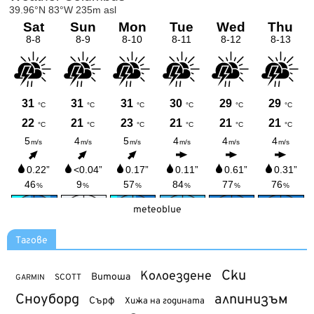
meteoblue
Тагове
Ски
Колоездене
Витоша
SCOTT
GARMIN
Сноуборд
алпинизъм
Сърф
Хижа на годината