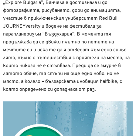
„Explore Bulgaria”, Ванчела е достигнала и до
фотографията, рисуването, дори до анимацията,
участие в приключенския университет Red Bull
JOURNEYversity и водене на фестивала за
парапланеризъм “Въздухария”. В момента тя
продължава да се движи плътно по петите на
мечтите си и иска те да я отведат към едно синьо
лято, пълно с пътешествия с приятели на места, на
които никога не е стъпвала. Преди да се гмурне в
лятото обаче, тя стъпи на още едно ново, но не
място, а колело – българската иновация halfbike, с
която определено си допаднаха от раз.