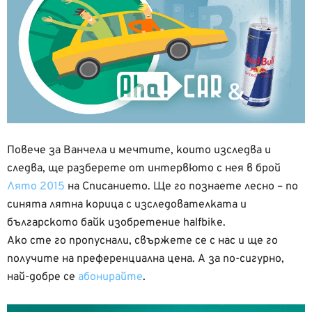
Повече за Ванчела и мечтите, които изследва и
следва, ще разберете от интервюто с нея в брой
Лято 2015
на Списанието. Ще го познаете лесно – по
синята лятна корица с изследователката и
българското байк изобретение halfbike.
Ако сте го пропуснали, свържете се с нас и ще го
получите на преференциална цена. А за по-сигурно,
най-добре се
абонирайте
.