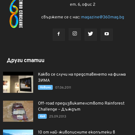
ет. 6, офис 2
свържете се с нас:
magazine@360mag.bg
Други статии
Какво се случи на представянето на филма
ЗИМА
Новини
07.06.2011
Off-road предизвикателството Rainforest
Challenge – Дъждът
4x4
25.09.2013
10 от най-живописните екопътеки в