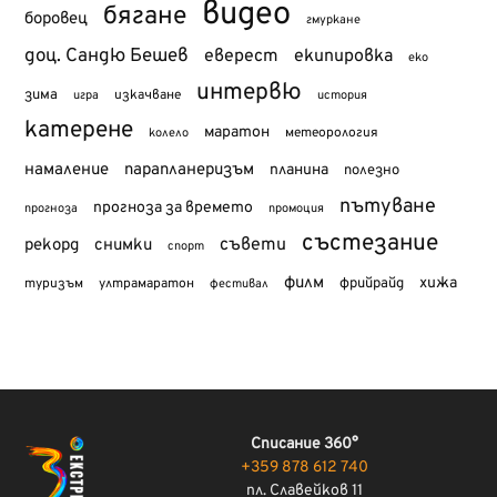
видео
бягане
боровец
гмуркане
доц. Сандю Бешев
еверест
екипировка
еко
интервю
зима
изкачване
история
игра
катерене
маратон
метеорология
колело
намаление
парапланеризъм
планина
полезно
пътуване
прогноза за времето
прогноза
промоция
състезание
съвети
рекорд
снимки
спорт
филм
хижа
туризъм
фрийрайд
ултрамаратон
фестивал
Списание 360°
+359 878 612 740
пл. Славейков 11