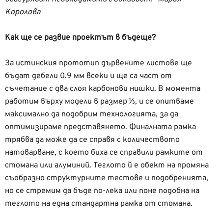
Королова
Как ще се развие проектът в бъдеще?
За истинския прототип дървените листове ще
бъдат дебели 0.9 мм всеки и ще са част от
съчетание с два слоя карбонови нишки. В момента
работим върху модели в размер ⅓, и се опитваме
максимално да подобрим технологията, за да
оптимизираме представянето. Финалната рамка
трябва да може да се справя с количеството
натоварване, с което биха се справили рамките от
стомана или алуминий. Теглото й е обект на промяна
съобразно структурните тестове и подобренията,
но се стремим да бъде по-лека или поне подобна на
теглото на една стандартна рамка от стомана.