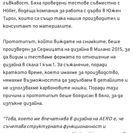
гъвкавост. Бяха проведени тестове съвместно с
Höller, водеща компания за работа с дърво в Южен
Тирол, които са също така нашия производител и
консултант по материалите.
Прототипът, който виждате на снимките, беше
произведен за Седмицата на дизайна в Милано 2015, за
да видим и тестваме формата по отношение на
дизайна в скала 1 към 1. За съжаление, поради
краткото време, което имахме за производство,
нямахме възможността да задълбаем в детайлите и
не използвахме карбоновите нишки. Поради тази
причина и прототипът беше боядисан в бяло, за да
изпъкне дизайна.
“Това, което ме впечатлява в дизайна на AERO е, че
съчетава структурната функционалност и