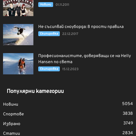
Новини
01.11.2011
Не съсипвай сноуборда: 8 прости правила
Екипировка
22.12.2017
Професионалистите, доверяващи се на Helly
Hansen по света
Екипировка
15.12.2023
Популярни категории
5054
Новини
3838
Спортове
3749
Избрано
2834
Статии