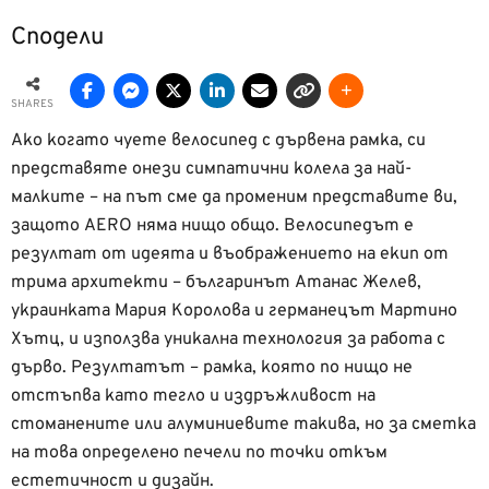
Сподели
SHARES
Ако когато чуете велосипед с дървена рамка, си
представяте онези симпатични колела за най-
малките – на път сме да променим представите ви,
защото AERO няма нищо общо. Велосипедът е
резултат от идеята и въображението на екип от
трима архитекти – българинът Атанас Желев,
украинката Мария Королова и германецът Мартино
Хътц, и използва уникална технология за работа с
дърво. Резултатът – рамка, която по нищо не
отстъпва като тегло и издръжливост на
стоманените или алуминиевите такива, но за сметка
на това определено печели по точки откъм
естетичност и дизайн.