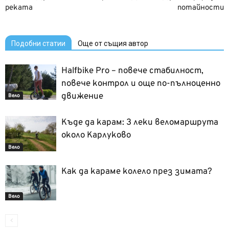
реката
потайности
Подобни статии
Още от същия автор
Halfbike Pro – повече стабилност,
повече контрол и още по-пълноценно
движение
Вело
Къде да карам: 3 леки веломаршрута
около Карлуково
Вело
Как да караме колело през зимата?
Вело