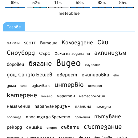
meteoblue
Тагове
Ски
Колоездене
Витоша
SCOTT
GARMIN
Сноуборд
алпинизъм
Сърф
Хижа на годината
видео
бягане
боровец
гмуркане
доц. Сандю Бешев
еверест
екипировка
еко
интервю
зима
изкачване
история
игра
катерене
маратон
метеорология
колело
намаление
парапланеризъм
планина
полезно
пътуване
прогноза за времето
прогноза
промоция
състезание
съвети
рекорд
снимки
спорт