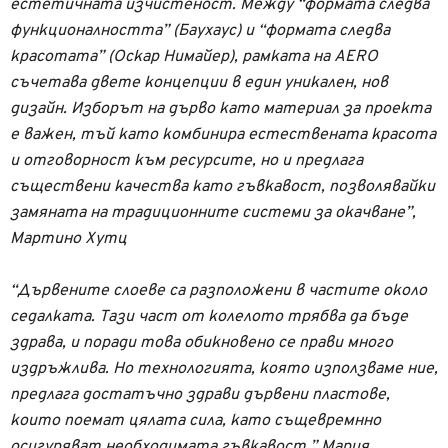
естетичната изчистеност. Между “формата следва
функционалността” (Баухаус) и “формата следва
красотата” (Оскар Нимайер), рамката на AERO
съчетава двете концепции в един уникален, нов
дизайн. Изборът на дърво като материал за проекта
е важен, тъй като комбинира естествената красота
и отговорност към ресурсите, но и предлага
съществени качества като гъвкавост, позволявайки
замяната на традиционните системи за окачване”,
Мартино Хутц
“Дървените слоеве са разположени в частите около
седалката. Тази част от колелото трябва да бъде
здрава, и поради това обикновено се прави много
издръжлива. Но технологията, която използваме ние,
предлага достатъчно здрави дървени пластове,
които поемат цялата сила, като същевремнно
осигуряват необходимата гъвкавост.” Мария