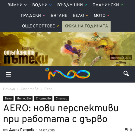
ЗИМНИ
ВОДНИ
ВЪЗДУШНИ
ПЛАНИНСКИ
ГРАДСКИ
БЯГАНЕ
ВЕЛО
МОТО
ОЩЕ СПОРТОВЕ
ХИЖА НА ГОДИНАТА
Начало
Спортове
Вело
Вело
Интервю
Спортове
Статии
AERO: нови перспективи
при работата с дърво
от
Диана Петрова
-
0
14.07.2015