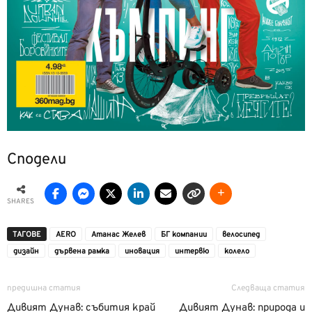
Сподели
SHARES
ТАГОВЕ
AERO
Атанас Желев
БГ компании
велосипед
дизайн
дървена рамка
иновация
интервю
колело
предишна статия
Следваща статия
Дивият Дунав: събития край
Дивият Дунав: природа и