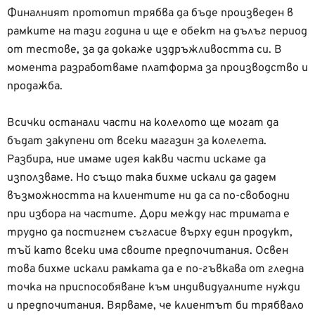
Финалният прототип трябва да бъде произведен в
рамките на тази година и ще е обект на дълъг период
от тестове, за да докаже издръжливостта си. В
момента разработваме платформа за производство и
продажба.
Всички останали части на колелото ще могат да
бъдат закупени от всеки магазин за колелета.
Разбира, ние имаме идея какви части искаме да
използваме. Но също така бихме искали да дадем
възможността на клиентите ни да са по-свободни
при избора на частите. Дори между нас тримата е
трудно да постигнем съгласие върху един продукт,
тъй като всеки има своите предпочитания. Освен
това бихме искали рамката да е по-гъвкава от гледна
точка на приспособяване към индивидуалните нужди
и предпочитания. Вярваме, че клиентът би трябвало