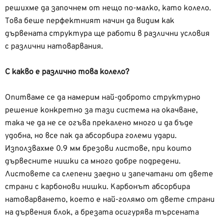
решихме да започнем от нещо по-малко, като колело.
Това беше перфектният начин да видим как
дървената структура ще работи в различни условия
с различни натоварвания.
С какво е различно това колело?
Опитваме се да намерим най-доброто структурно
решение конкретно за тази система на окачване,
така че да не се огъва прекалено много и да бъде
удобна, но все пак да абсорбира големи удари.
Използвахме 0.9 мм брезови листове, при които
дървесните нишки са много добре подредени.
Листовете са слепени заедно и запечатани от двете
страни с карбонови нишки. Карбонът абсорбира
натоварването, което е най-голямо от двете страни
на дървения блок, а брезата осигурява търсената