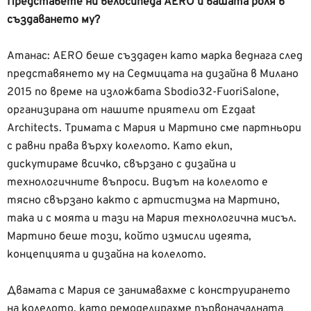
Представете ни велосипеда AERO и вашата роля в
създаването му?
Атанас: AERO беше създаден като марка веднага след
представянето му на Седмицата на дизайна в Милано
2015 по време на изложбата Sbodio32-FuoriSalone,
организирана от нашите приятели от Ezgaat
Architects. Тримата с Мария и Мартино сме партньори
с равни права върху колелото. Като екип,
дискутираме всичко, свързано с дизайна и
технологичните въпроси. Видът на колелото е
тясно свързано както с артистизма на Мартино,
така и с моята и тази на Мария технологична мисъл.
Мартино беше този, който измисли идеята,
концепцията и дизайна на колелото.
Двамата с Мария се занимавахме с конструирането
на колелото, като ремоделирахме първоначалната