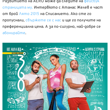
Развитието на AERO може да следите на
фейсбук
страницата му.
Интервюто с Атанас Желев е част
от брой
Лято 2015
на Списанието. Ако сте го
пропуснали,
свържете се с нас
и ще го получите на
преференциална цена. А за по-сигурно, най-добре се
абонирайте
.