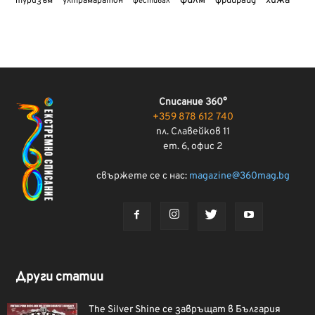
филм
хижа
туризъм
фрийрайд
ултрамаратон
фестивал
Списание 360°
+359 878 612 740
пл. Славейков 11
ет. 6, офис 2
свържете се с нас:
magazine@360mag.bg
Други статии
The Silver Shine се завръщат в България