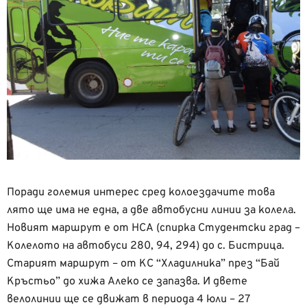
Поради големия интерес сред колоездачите това
лято ще има не една, а две автобусни линии за колела.
Новият маршрут е от НСА (спирка Студентски град –
Колелото на автобуси 280, 94, 294) до с. Бистрица.
Старият маршрут – от КС “Хладилника” през “Бай
Кръстьо” до хижа Алеко се запазва. И двете
велолинии ще се движат в периода 4 юли – 27