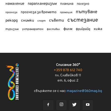
намаление
парапланеризъм
планина
полезно
пътуване
прогноза за времето
прогноза
промоция
състезание
съвети
рекорд
снимки
спорт
филм
хижа
туризъм
фрийрайд
ултрамаратон
фестивал
Списание 360°
+359 878 612 740
пл. Славейков 11
ет. 6, офис 2
свържете се с нас:
magazine@360mag.bg