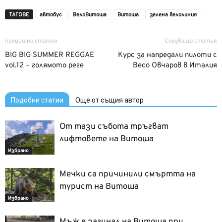
ТАГОВЕ
автобус
ВелоВитоша
Витоша
зелена велолиния
предишна статия
Следваща статия
BIG BIG SUMMER REGGAE
Курс за напредали пилоти с
vol.12 – голямото реге
Весо Овчаров в Италия
Подобни статии
Още от същия автор
От тази събота тръгват
лифтовете на Витоша
Избрано
Мечки са причинили смъртта на
турист на Витоша
Избрано