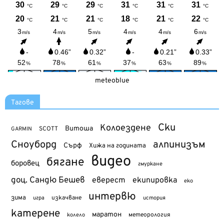
meteoblue
Тагове
Ски
Колоездене
Витоша
SCOTT
GARMIN
Сноуборд
алпинизъм
Сърф
Хижа на годината
видео
бягане
боровец
гмуркане
доц. Сандю Бешев
еверест
екипировка
еко
интервю
зима
изкачване
история
игра
катерене
маратон
метеорология
колело