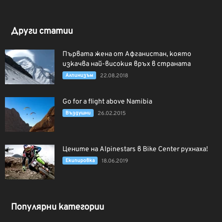
Други статии
Първата жена от Афганистан, която
изкачва най-високия връх в страната
Алпинизъм
22.08.2018
Go for a flight above Namibia
Въздушни
26.02.2015
Цените на Alpinestars в Bike Center рухнаха!
Екипировка
18.06.2019
Популярни категории