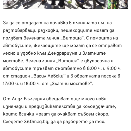
За да се отдадат на почивка в планината или на
разтоварващи разходки, пешеходците могат да
ползват Зелената линия „Витоша”. С помощта на
автобусите, желаещите ще могат да се отправят
лесно и удобно към Дендрариума и Златните
мостове. Зелена линия „Витоша” е двупосочна и
автобусите тръгват съответно в 8:00 ч. и 9:00 ч.
от стадион „Васил Левски” и в обратната посока в
17:00 ч. и 18:00 ч. от „Златни мостове”.
От Лидл България обещават още много нови
изненади и предизвикателства за колоездачите,
които всички могат да очакват съвсем скоро.
Следете 360mag.bg, за да разберете за тях.