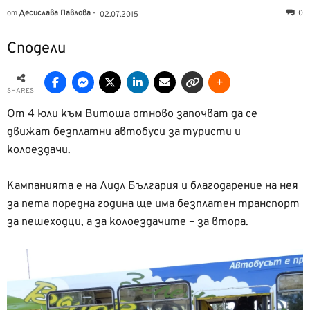
от
Десислава Павлова
-
0
02.07.2015
Сподели
SHARES
От 4 юли към Витоша отново започват да се
движат безплатни автобуси за туристи и
колоездачи.
Кампанията е на Лидл България и благодарение на нея
за пета поредна година ще има безплатен транспорт
за пешеходци, а за колоездачите – за втора.