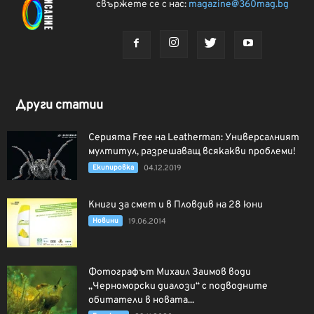
свържете се с нас:
magazine@360mag.bg
Други статии
Серията Free на Leatherman: Универсалният
мултитул, разрешаващ всякакви проблеми!
Екипировка
04.12.2019
Книги за смет и в Пловдив на 28 юни
Новини
19.06.2014
Фотографът Михаил Заимов води
„Черноморски диалози“ с подводните
обитатели в новата...