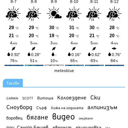
meteoblue
Тагове
Ски
Колоездене
Витоша
SCOTT
GARMIN
Сноуборд
алпинизъм
Сърф
Хижа на годината
видео
бягане
боровец
гмуркане
доц. Сандю Бешев