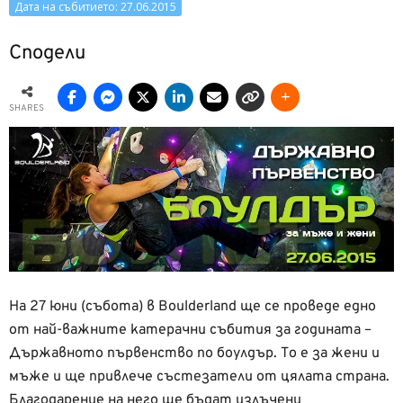
Дата на събитието: 27.06.2015
Сподели
SHARES
На 27 юни (събота) в Boulderland ще се проведе едно
от най-важните катерачни събития за годината –
Държавното първенство по боулдър. То е за жени и
мъже и ще привлече състезатели от цялата страна.
Благодарение на него ще бъдат излъчени