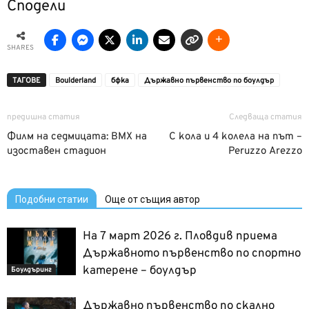
Сподели
SHARES
ТАГОВЕ
Boulderland
бфка
Държавно първенство по боулдър
предишна статия
Следваща статия
Филм на седмицата: BMX на
С кола и 4 колела на път –
изоставен стадион
Peruzzo Arezzo
Подобни статии
Още от същия автор
На 7 март 2026 г. Пловдив приема
Държавното първенство по спортно
катерене – боулдър
Боулдъринг
Държавно първенство по скално