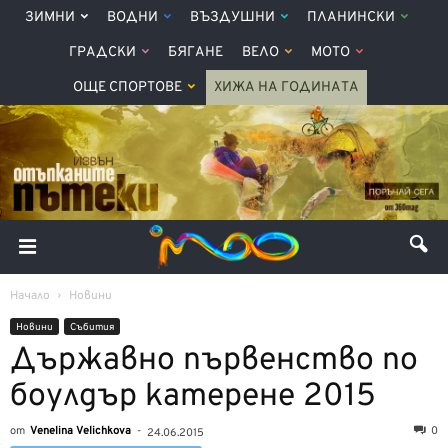
ЗИМНИ
ВОДНИ
ВЪЗДУШНИ
ПЛАНИНСКИ
ГРАДСКИ
БЯГАНЕ
ВЕЛО
МОТО
ОЩЕ СПОРТОВЕ
ХИЖА НА ГОДИНАТА
Начало
Новини
Новини
Събития
Държавно първенство по
боулдър катерене 2015
от
Venelina Velichkova
-
0
24.06.2015