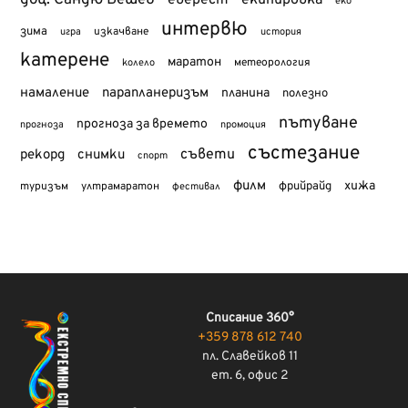
еверест
екипировка
еко
интервю
зима
изкачване
история
игра
катерене
маратон
метеорология
колело
намаление
парапланеризъм
планина
полезно
пътуване
прогноза за времето
прогноза
промоция
състезание
съвети
рекорд
снимки
спорт
филм
хижа
туризъм
фрийрайд
ултрамаратон
фестивал
Списание 360°
+359 878 612 740
пл. Славейков 11
ет. 6, офис 2