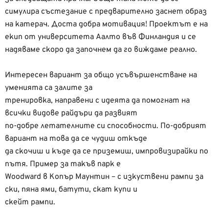
симулира състезание с предварително заснет образ
на катерач. Доста добра мотивация! Проектът е на
екип от университета Аалто във Финландия и се
надяваме скоро да започнем да го виждаме реално.
Интересен вариант за общо усъвършенстване на
уменията са залите за
тренировка, направени с идеята да помогнат на
всички видове райдъри да развият
по-добре летателните си способности. По-добрият
вариант на това да се чудиш откъде
да скочиш и къде да се приземиш, импровизирайки по
пътя. Пример за такъв парк е
Woodward в Копър Маунтин – с изкуствени рампи за
ски, пяна ями, батути, скат купи и
скейт рампи.