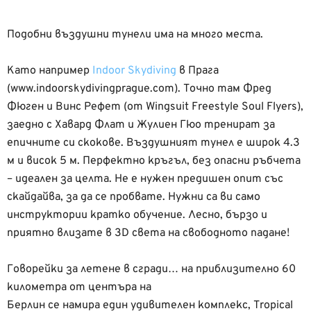
Подобни въздушни тунели има на много места.
Като например
Indoor Skydiving
в Прага
(www.indoorskydivingprague.com). Точно там Фред
Фюген и Винс Рефет (от Wingsuit Freestyle Soul Flyers),
заедно с Хавард Флат и Жулиен Гюо тренират за
епичните си скокове. Въздушният тунел е широк 4.3
м и висок 5 м. Перфектно кръгъл, без опасни ръбчета
– идеален за целта. Не е нужен предишен опит със
скайдайва, за да се пробвате. Нужни са ви само
инструктории кратко обучение. Лесно, бързо и
приятно влизате в 3D света на свободното падане!
Говорейки за летене в сгради… на приблизително 60
километра от центъра на
Берлин се намира един удивителен комплекс, Tropical