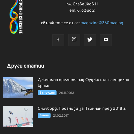
пл. Славейков 11
ет. 6, офис 2
свържете се с нас:
magazine@360mag.bg
Други статии
Джетман прелетя над Фуджи със самоделно
крило
Въздушни
20.11.2013
Сноуборд: Прогнози за Пьончан през 2018 г.
Зимни
21.02.2017