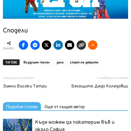
Сподели
SHARES
ТАГОВЕ
въздушен тунел
зала
спорт на закрито
предишна статия
Следваща статия
Зимни Високи Татри
Бягащите Дядо Коледовци
Подобни статии
Още от същия автор
Къде можем да покатерим във и
около София