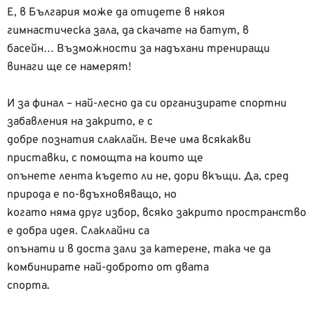
Е, в България може да отидете в някоя
гимнастическа зала, да скачате на батут, в
басейн… Възможности за надъхани трениращи
винаги ще се намерят!
И за финал – най-лесно да си организирате спортни
забавления на закрито, е с
добре познатия слаклайн. Вече има всякакви
приставки, с помощта на които ще
опънете лента където ли не, дори вкъщи. Да, сред
природа е по-вдъхновяващо, но
когато няма друг избор, всяко закрито пространство
е добра идея. Слаклайни са
опънати и в доста зали за катерене, така че да
комбинирате най-доброто от двата
спорта.