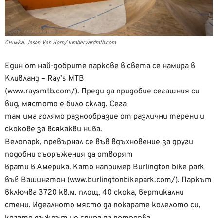
Снимка: Jason Van Horn/ lumberyardmtb.com
Един от най-добрите паркове в света се намира в
Кливланд – Ray’s MTB
(www.raysmtb.com/). Преди да придобие сегашния си
вид, мястото е било склад. Сега
там има голямо разнообразиe от различни терени и
скокове за всякакви нива.
Велопарк, превърнал се във вдъхновение за други
подобни съоръжения да отворят
врати в Америка. Като например Burlington bike park
във Вашингтон (www.burlingtonbikepark.com/). Паркът
включва 3720 кв.м. площ, 40 скока, вертикални
стени. Идеалното място да покарате колелото си,
когато дъждът не спира да потропва