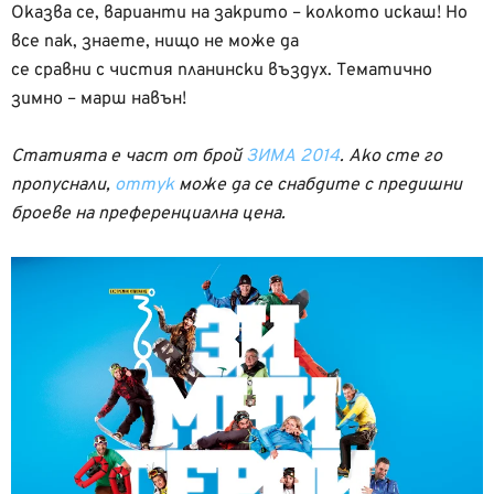
Оказва се, варианти на закрито – колкото искаш! Но
все пак, знаете, нищо не може да
се сравни с чистия планински въздух. Тематично
зимно – марш навън!
Статията е част от брой
ЗИМА 2014
. Ако сте го
пропуснали,
оттук
може да се снабдите с предишни
броеве на преференциална цена.