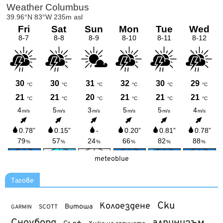
meteoblue
Тагове
Ски
Колоездене
Витоша
SCOTT
GARMIN