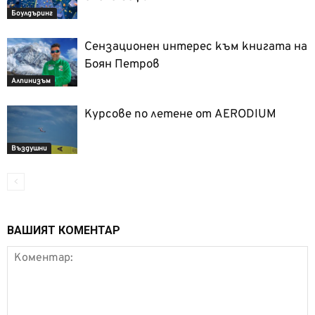
Боулдъринг
Сензационен интерес към книгата на
Боян Петров
Алпинизъм
Курсове по летене от AERODIUM
Въздушни
ВАШИЯТ КОМЕНТАР