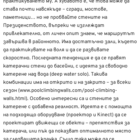
практикуването му. А хубавото е, че това може да
става почти навсякъде – сгради, мостове,
паметници… но не пробвайте стените на
Президенството, въпреки че изглеждат
привлекателно, от личен опит знаем, че маршрутът
завършва в районното. Има достатъчно зали, където
да практикувате на воля и да се развивате
скоростно. Последната тенденция е да се правят
катерачни стени до басейни, с идеята за свободно
катерене над вода (deep water solo). Такива
комбинации има на открито и на закрито – за всеки
сезон (www.poolclimbingwalls.com/pool-climbing-
walls.html). Особено интересни са и стените за
катерене с добавена реалност. Идеята е с помощта
на подходящо оборудване (проектор и Kinect) да се
проектират движещи се обекти – препятствия за
катерача, или пък да показват оптималното място
за следващата крачка. Също така може да се