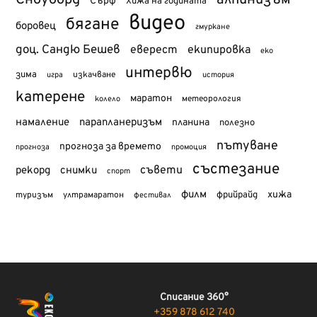
Сноуборд
алпинизъм
Сърф
Хижа на годината
видео
бягане
боровец
гмуркане
доц. Сандю Бешев
еверест
екипировка
еко
интервю
зима
изкачване
история
игра
катерене
маратон
метеорология
колело
намаление
парапланеризъм
планина
полезно
пътуване
прогноза за времето
прогноза
промоция
състезание
съвети
рекорд
снимки
спорт
филм
хижа
туризъм
фрийрайд
ултрамаратон
фестивал
Списание 360°
+359 878 612 740