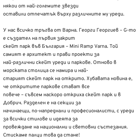
някои от най-големите звезди
оставили отпечатък върху различните му уреди.
У нас всичко тръгва от Варна. Георги Георгиев – G-то
e създател на първия закрит
скейт парк във България – Mini Rаmp Varna. Той
самият е архитект и прави проекти за
най-различни скейт уреди и паркове. Отново в
морската столица се намира и най-
старият скейт парк на открито. Хубавата новина е,
че откритите паркове стават все
повече – съвсем наскоро откриха скейт парк и в
Добрич. Разделен е на секции за
начинаещи, по-напреднали и професионалисти, с уреди
за всички стилове и идеята за
провеждане на национални и световни състезания.
Стискаме палци това да стане!