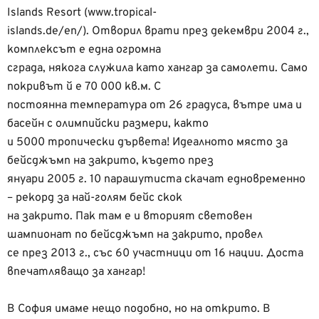
Islands Resort (www.tropical-
islands.de/en/). Отворил врати през декември 2004 г.,
комплексът е една огромна
сграда, някога служила като хангар за самолети. Само
покривът й е 70 000 кв.м. С
постоянна температура от 26 градуса, вътре има и
басейн с олимпийски размери, както
и 5000 тропически дървета! Идеалното място за
бейсджъмп на закрито, където през
януари 2005 г. 10 парашутиста скачат едновременно
– рекорд за най-голям бейс скок
на закрито. Пак там е и вторият световен
шампионат по бейсджъмп на закрито, провел
се през 2013 г., със 60 участници от 16 нации. Доста
впечатляващо за хангар!
В София имаме нещо подобно, но на открито. В