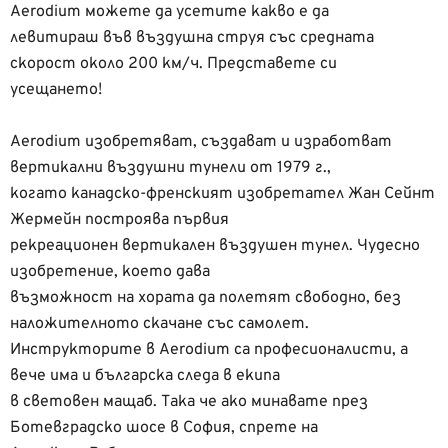
Aerodium можете да усетите какво е да
левитираш във въздушна струя със средната
скорост около 200 км/ч. Представете си
усещането!
Aerodium изобретяват, създават и изработват
вертикални въздушни тунели от 1979 г.,
когато канадско-френският изобретател Жан Сейнт
Жермейн построява първия
рекреационен вертикален въздушен тунел. Чудесно
изобретение, което дава
възможност на хората да полетят свободно, без
наложителното скачане със самолет.
Инструкторите в Aerodium са професионалисти, а
вече има и българска следа в екипа
в световен мащаб. Така че ако минавате през
Ботевградско шосе в София, спрете на