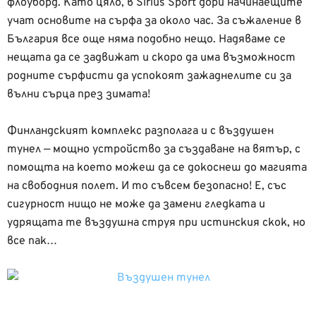
флоуборд. Като цяло, в Sirius Sport дори начинаещите
учат основите на сърфа за около час. За съжаление в
България все още няма подобно нещо. Надяваме се
нещата да се задвижат и скоро да има възможност
родните сърфисти да успокоят зажаднелите си за
вълни сърца през зимата!
Финландският комплекс разполага и с въздушен
тунел — мощно устройство за създаване на вятър, с
помощта на което можеш да се докоснеш до магията
на свободния полет. И то съвсем безопасно! Е, със
сигурност нищо не може да замени гледката и
удрящата те въздушна струя при истинския скок, но
все пак…