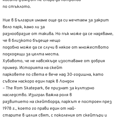
по стъклото.
Ние в България имаме още да си мечтаем за закрит
вело парк, камо ли за
разнообразие от такива. Но пък може да се надяваме,
че в близкото бъдеще нещо
подобно може да се случи в някое от множеството
подходящи за целта места.
Хубавото, че не навсякъде изоставаме от добрия
пример. Историята на скейт
парковете по света е вече над 30-годишна, като
съвсем наскоро един парк в Лондон
– The Rom Skatepark, бе признат за културно
наследство. Изиграл важна роля в
развитието на скейтборда, паркът е построен през
1978 г., което го прави един от най-
старите в целия свят, с поколения от скейтъри и