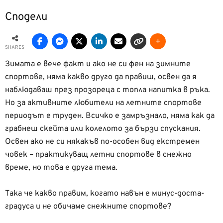
Сподели
SHARES
Зимата е вече факт и ако не си фен на зимните
спортове, няма какво друго да правиш, освен да я
наблюдаваш през прозореца с топла напитка в ръка.
Но за активните любители на летните спортове
периодът е труден. Всичко е замръзнало, няма как да
грабнеш скейта или колелото за бързи спускания.
Освен ако не си някакъв по-особен вид екстремен
човек – практикуващ летни спортове в снежно
време, но това е друга тема.
Така че какво правим, когато навън е минус-доста-
градуса и не обичаме снежните спортове?