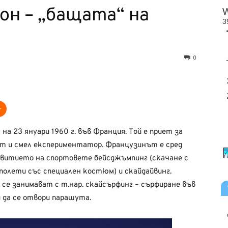
он – „бащата“ на
0
на 23 януари 1960 г. във Франция. Той е приет за
т и смел експериментатор. Французинът е сред
азвитието на спортовете бейсджъмпинг (скачане с
олети със специален костюм) и скайдайвинг.
 се занимават с т.нар. скайсърфинг – сърфиране във
и да се отвори парашута.