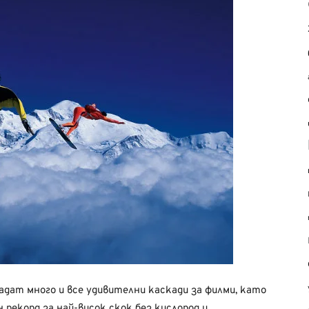
дат много и все удивителни каскади за филми, като
 рекорд за най-висок скок без кислород и