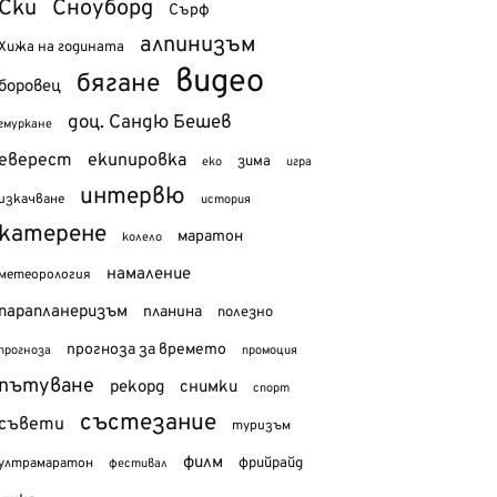
Ски
Сноуборд
Сърф
алпинизъм
Хижа на годината
видео
бягане
боровец
доц. Сандю Бешев
гмуркане
еверест
екипировка
зима
еко
игра
интервю
изкачване
история
катерене
маратон
колело
намаление
метеорология
парапланеризъм
планина
полезно
прогноза за времето
прогноза
промоция
пътуване
рекорд
снимки
спорт
състезание
съвети
туризъм
филм
фрийрайд
ултрамаратон
фестивал