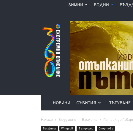
ЗИМНИ
ВОДНИ
ВЪЗД
Списание
360°
НОВИНИ
СЪБИТИЯ
ПЪТУВАНЕ
Начало
Въздушни
Basejump
Патрик де Гайар
Basejump
Wingsuit
Въздушни
Спортове