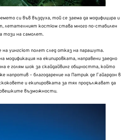
мето си във въздуха, той се заема да модифицира и
ат, летателният костюм става много по-стабилен
на този на самолет.
ме на уингсют полет след отказ на парашута.
а модификация на екипировката, направени заедно
на е голям шок за скайдайвинг общността, който
же напротив – благодарение на Патрик де Гайардон в
коковете и екипировката за тях продължават да
 човешките възможности.