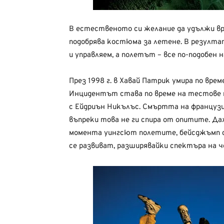
В естественото си желание да удължи вре
подобрява костюма за летене. В резулт
и управляем, а полетът – все по-подобен 
През 1998 г. в Хавай Патрик умира по вре
Инцидентът става по време на тестове н
с Ейдриън Никълъс. Смъртта на французи
въпреки това не ги спира от опитите. Да
момента уингсют полетите, бейсджъмп с
се развиват, разширявайки спектъра на