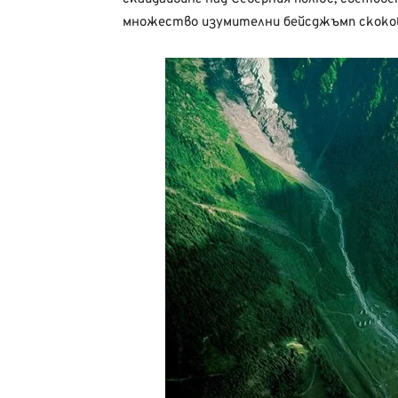
множество изумителни бейсджъмп скоко