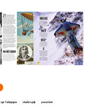
 де Гайардон
скайсърф
уингсют