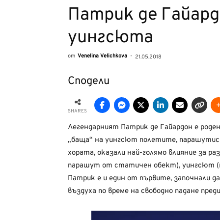
Патрик де Гайард
уингсюта
от
Venelina Velichkova
-
21.05.2018
Сподели
SHARES
Легендарният Патрик де Гайардон е роден 
„баща“ на уингсют полетите, парашутис
хората, оказали най-голямо влияние за р
парашут от статичен обект), уингсют (п
Патрик е и един от първите, започнали да
въздуха по време на свободно падане пред