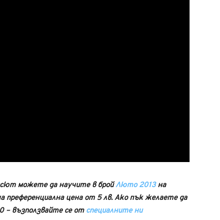
гсют можете да научите в
брой
Люто 2013
на
 преференциална цена от 5 лв. Ако пък желаете да
60 – възползвайте се от
специалните ни