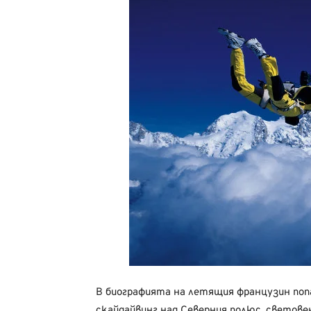
В биографията на летящия французин попа
скайдайвинг над Северния полюс, световен