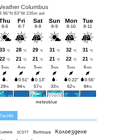
meteoblue
Тагове
Колоездене
Витоша
SCOTT
GARMIN