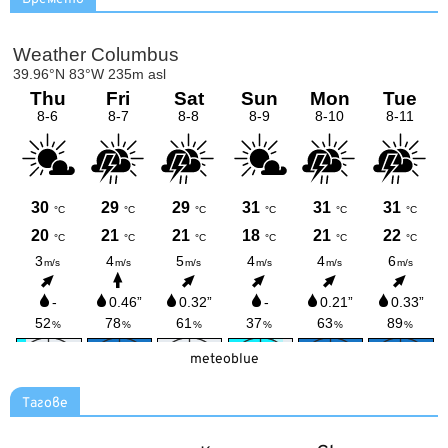
meteoblue
Тагове