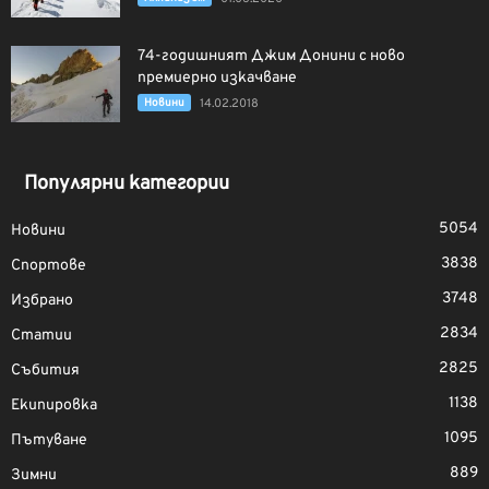
74-годишният Джим Донини с ново
премиерно изкачване
Новини
14.02.2018
Популярни категории
5054
Новини
3838
Спортове
3748
Избрано
2834
Статии
2825
Събития
1138
Екипировка
1095
Пътуване
889
Зимни