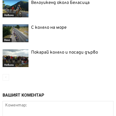
Велоуикенд около Беласица
Новини
С колело на море
Вело
Покарай колело и посади дърво
Новини
ВАШИЯТ КОМЕНТАР