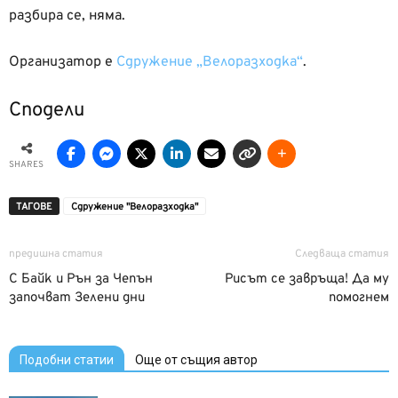
разбира се, няма.
Организатор е
Сдружение „Велоразходка“
.
Сподели
SHARES
ТАГОВЕ
Сдружение "Велоразходка"
предишна статия
Следваща статия
С Байк и Рън за Чепън
Рисът се завръща! Да му
започват Зелени дни
помогнем
Подобни статии
Още от същия автор