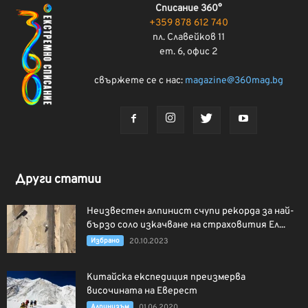
Списание 360°
+359 878 612 740
пл. Славейков 11
ет. 6, офис 2
свържете се с нас:
magazine@360mag.bg
Други статии
Неизвестен алпинист счупи рекорда за най-
бързо соло изкачване на страховития Ел...
Избрано
20.10.2023
Китайска експедиция преизмерва
височината на Еверест
Алпинизъм
01.06.2020