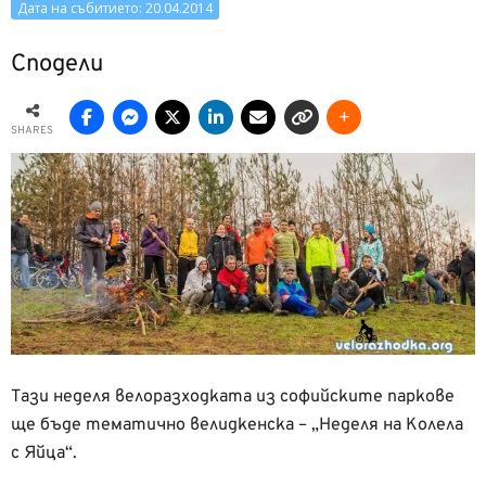
Дата на събитието: 20.04.2014
Сподели
SHARES
Тази неделя велоразходката из софийските паркове
ще бъде тематично велидкенска – „Неделя на Колела
с Яйца“.