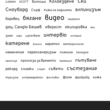
Ски
Колоездене
Витоша
SCOTT
GARMIN
Сноуборд
алпинизъм
Сърф
Хижа на годината
видео
бягане
боровец
гмуркане
доц. Сандю Бешев
еверест
екипировка
еко
интервю
зима
изкачване
история
игра
катерене
маратон
метеорология
колело
намаление
парапланеризъм
планина
полезно
пътуване
прогноза за времето
прогноза
промоция
състезание
съвети
рекорд
снимки
спорт
филм
хижа
туризъм
фрийрайд
ултрамаратон
фестивал