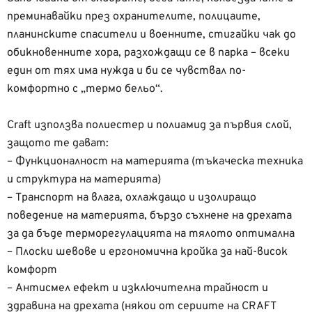
преминавайки през охранителите, полицаите,
планинските спасители и военните, стигайки чак до
обикновенните хора, разхождащи се в парка – всеки
един от тях има нужда и би се чувствал по-
комфортно с „термо бельо“.
Craft използва полиестер и полиамид за първия слой,
защото те дават:
– Функционалност на материята (тъкаческа техника
и структура на материята)
– Транспорт на влага, охлаждащо и изолиращо
поведение на материята, бързо съхнене на дрехата
за да бъде терморегулацията на тялото оптимална
– Плоски шевове и ергономична кройка за най-висок
комфорт
– Антисмел ефект и изключителна трайност и
здравина на дрехата (някои от сериите на CRAFT