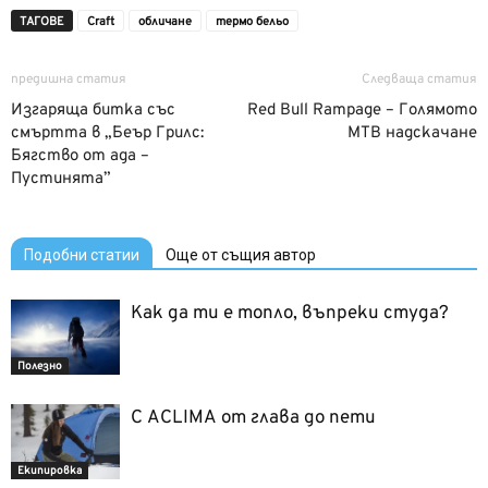
ТАГОВЕ
Craft
обличане
термо бельо
предишна статия
Следваща статия
Изгаряща битка със
Red Bull Rampage – Голямото
смъртта в „Беър Грилс:
MTB надскачане
Бягство от ада –
Пустинята”
Подобни статии
Още от същия автор
Как да ти е топло, въпреки студа?
Полезно
С ACLIMA от глава до пети
Екипировка