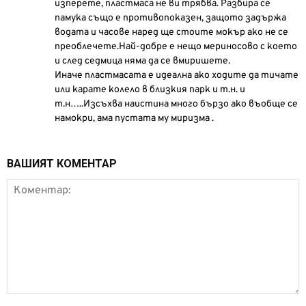
изперете, пластмаса не ви трябва. Разбира се
памука също е противопоказен, защото задържа
водата и часове наред ще стоите мокър ако не се
преоблечете.Най-добре е нещо мериносово с което
и след седмица няма да се вмиришете.
Иначе пластмасата е идеална ако ходите да тичате
или карате колело в близкия парк и т.н. и
т.н…..Изсъхва наистина много бързо ако въобще се
намокри, ама пустата му миризма .
ВАШИЯТ КОМЕНТАР