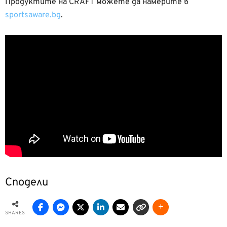
Продуктите на CRAFT можете да намерите в
sportsaware.bg
.
Сподели
SHARES