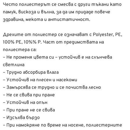
Често полиестерът се смесва с други тъкани като
памук, вискоза и вълна, за да им придаде повече
здравина, мекота и антистатичност.
Дрехите от полиестер се означават с Polyester, PE,
100% PE, 10%% P. Част от предимствата на
полиестера са:
– Не променя цвета си – устойчив е на слънчева
светлина
– Трудно абсорбира влага
– Устойчив на плесен и насекоми
– Замърсява се трудно и се почиства лесно
– Не се свива при пране
– Устойчив на опън
– При пране не се свива
– Изсъхва бързо
– При намокряне по време на носене, полиестерните