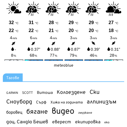
meteoblue
Тагове
Ски
Колоездене
Витоша
SCOTT
GARMIN
Сноуборд
алпинизъм
Сърф
Хижа на годината
видео
бягане
боровец
гмуркане
доц. Сандю Бешев
еверест
екипировка
еко