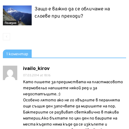
Защо е важно да се обличаме на
слоеве при преходи?
Полезно
1 коментар
ivailo_kirov
07.03.2014 at 18:16
Като пишете за предимствата на пластмасовото
термобельо напишете някой ред и за
недостатъците. :)
Особено лятото ако не го хвърлите в пералнята
още същия ден започвате да миришете на пор.
Бактериите се развиват светкавично в такива
материи.Ако бъхтате по цял ден по баирите на
места където няма къде да се изкъпете и