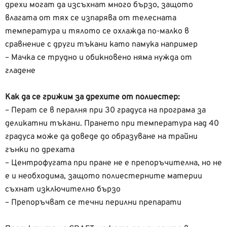
дрехи могат да изсъхнат много бързо, защото
влагата от тях се изпарява от телесната
температура и тялото се охлажда по-малко в
сравнение с други тъкани като памука например
– Мачка се трудно и обикновено няма нужда от
гладене
Как да се грижим за дрехите от полиестер:
– Перат се в пералня при 30 градуса на програма за
деликатни тъкани. Прането при температура над 40
градуса може да доведе до образуване на трайни
гънки по дрехата
– Центрофугата при пране не е препоръчителна, но не
е и необходима, защото полиестерните материи
съхнат изключително бързо
– Препоръчват се течни перилни препарати