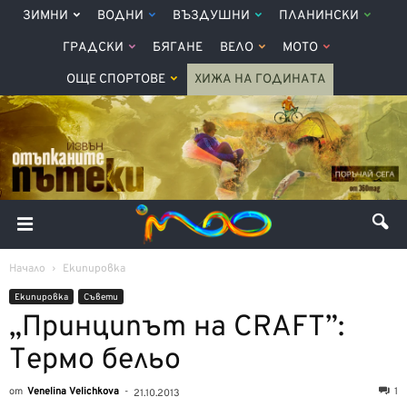
ЗИМНИ
ВОДНИ
ВЪЗДУШНИ
ПЛАНИНСКИ
ГРАДСКИ
БЯГАНЕ
ВЕЛО
МОТО
ОЩЕ СПОРТОВЕ
ХИЖА НА ГОДИНАТА
Начало
Екипировка
Екипировка
Съвети
„Принципът на CRAFT”:
Термо бельо
от
Venelina Velichkova
-
1
21.10.2013