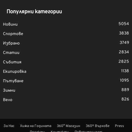
Популярни категории
5054
Новини
3838
Спортове
3749
Избрано
2834
Статии
2825
Събития
1138
Екипировка
1095
Пътуване
889
Зимни
826
Вело
За Нас
Хижа на Годината
360° Магазин
360º Върхове
Press