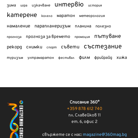
интервю
зима
изкачване
история
игра
катерене
маратон
метеорология
колело
намаление
парапланеризъм
планина
полезно
пътуване
прогноза за времето
прогноза
промоция
състезание
съвети
рекорд
снимки
спорт
филм
хижа
туризъм
фрийрайд
ултрамаратон
фестивал
Списание 360°
+359 878 612 740
пл. Славейков 11
ет. 6, офис 2
свържете се с нас:
magazine@360mag.bg