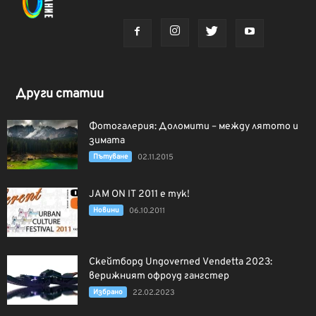
Други статии
Фотогалерия: Доломити – между лятото и
зимата
Пътуване
02.11.2015
JAM ON IT 2011 е тук!
Новини
06.10.2011
Скейтборд Ungoverned Vendetta 2023:
верижният офроуд гангстер
Избрано
22.02.2023