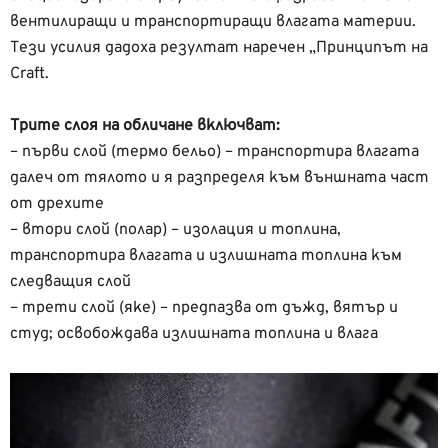
вентилиращи и транспортиращи влагата материи.
Тези усилия дадоха резултат наречен „Принципът на
Craft.
Трите слоя на обличане включват:
– първи слой (термо бельо) – транспортира влагата
далеч от тялото и я разпределя към външната част
от дрехите
– втори слой (полар) – изолация и топлина,
транспортира влагата и излишната топлина към
следващия слой
– трети слой (яке) – предпазва от дъжд, вятър и
студ; освобождава излишната топлина и влага