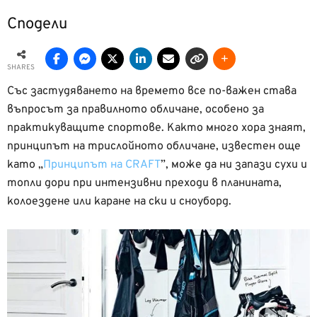
Сподели
SHARES
Със застудяването на времето все по-важен става
въпросът за правилното обличане, особено за
практикуващите спортове. Както много хора знаят,
принципът на трислойното обличане, известен още
като „
Принципът на CRAFT
”, може да ни запази сухи и
топли дори при интензивни преходи в планината,
колоездене или каране на ски и сноуборд.