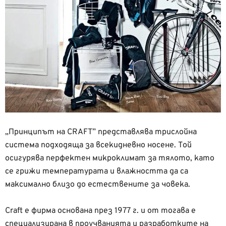
„Принципът на CRAFT” представлява трислойна
система подходяща за всекидневно носене. Той
осигурява перфектен микроклимат за тялото, като
се грижи температурата и влажността да са
максимално близо до естествените за човека.
Craft е фирма основана през 1977 г. и от тогава е
специализирана в проучванията и разработките на