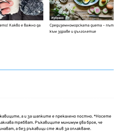
Избрано
то! Какво е важно да
Средиземноморската диета – път
към здраве и дълголетие
авиците, а и за шапките е прекалено постно. *Носете
лаклава трябват. Ръкавиците минимум два броя, че
нават, а без ръкавици сте жив за оплакване.