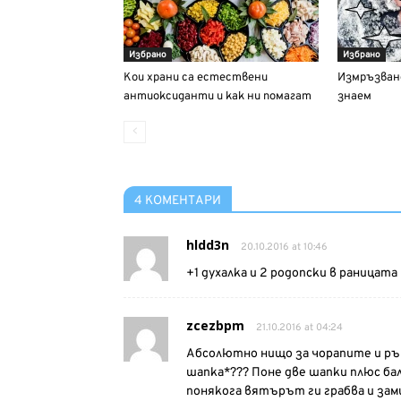
Избрано
Избрано
Кои храни са естествени
Измръзване
антиоксиданти и как ни помагат
знаем
4 КОМЕНТАРИ
hldd3n
20.10.2016 at 10:46
+1 духалка и 2 родопски в раницата
zcezbpm
21.10.2016 at 04:24
Абсолютно нищо за чорапите и рък
шапка*??? Поне две шапки плюс ба
понякога вятърът ги грабва и зами