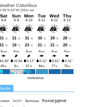
meteoblue
Тагове
Колоездене
Витоша
SCOTT
GARMIN