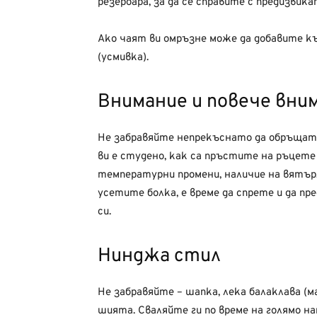
резероара, за да се справите с предизвик
Ако чаят ви омръзне може да добавите къ
(усмивка).
Внимание и повече вни
Не забравяйте непрекъснато да обръщате
ви е студено, как са пръстите на ръцет
температурни промени, наличие на вятър, 
усетите болка, е време да спрете и да п
си.
Нинджа стил
Не забравяйте – шапка, лека балаклава (ма
шията. Сваляйте ги по време на голямо н