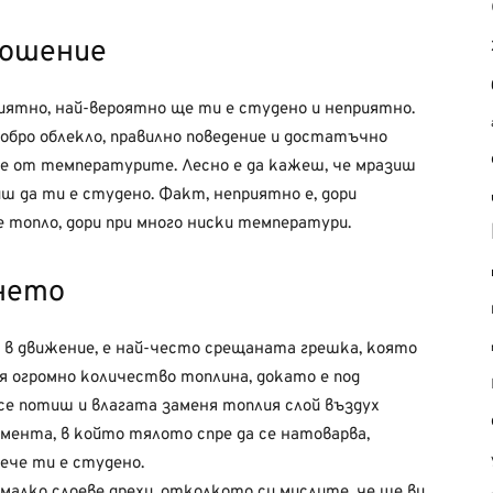
ношение
риятно, най-вероятно ще ти е студено и неприятно.
добро облекло, правилно поведение и достатъчно
ние от температурите. Лесно е да кажеш, че мразиш
ш да ти е студено. Факт, неприятно е, дори
е топло, дори при много ниски температури.
нето
 в движение, е най-често срещаната грешка, която
я огромно количество топлина, докато е под
се потиш и влагата заменя топлия слой въздух
омента, в който тялото спре да се натоварва,
ече ти е студено.
малко слоеве дрехи, отколкото си мислите, че ще ви