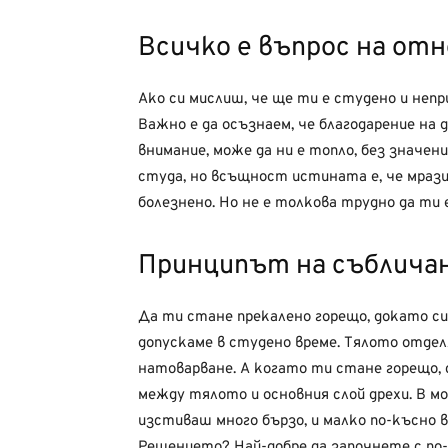
Всичко е въпрос на от
Ако си мислиш, че ще ти е студено и неп
Важно е да осъзнаем, че благодарение на 
внимание, може да ни е топло, без значе
студа, но всъщност истината е, че мрази
болезнено. Но не е толкова трудно да ти 
Принципът на съблича
Да ти стане прекалено горещо, докато си
допускаме в студено време. Тялото отдел
натоварване. А когато ти стане горещо, 
между тялото и основния слой дрехи. В м
изстиваш много бързо, и малко по-късно в
Решението? Най-добре да започнете с по-