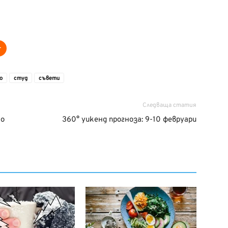
о
студ
съвети
Следваща статия
то
360° уикенд прогноза: 9-10 февруари