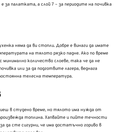
 е за палатката, а слой 7 – за периодите на почивка
хенка няма да ви стопли. Добре е винаги да имате
мпературата на тялото рязко падне. Ако по време
с минимално количество слоеве, така че да не
почивка или за да подготвите лагера, веднага
 постоянна телесна температура.
в
 пиеш в студено време, но тялото има нужда от
 произвежда топлина. Хапвайте и пийте течности
, за да сте сигурни, че има достатъчно гориво в