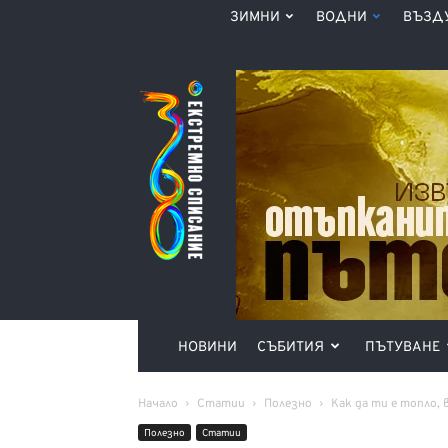
ЗИМНИ
ВОДНИ
ВЪЗД
Списание
360°
НОВИНИ
СЪБИТИЯ
ПЪТУВАНЕ
Начало
Статии
Полезно
Как да ти е топло,
Полезно
Статии