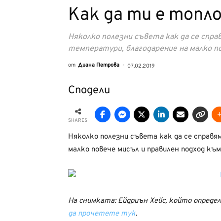
Как да ти е топл
Няколко полезни съвета как да се спр
температури, благодарение на малко п
от
Диана Петрова
-
07.02.2019
Сподели
SHARES
Няколко полезни съвета как да се справя
малко повече мисъл и правилен подход към
На снимката: Ейдриън Хейс, който определ
да прочетете тук
.