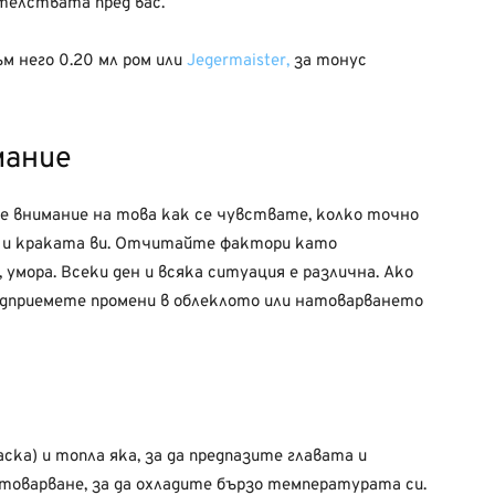
ателствата пред вас.
м него 0.20 мл ром или
Jegermaister,
за тонус
мание
 внимание на това как се чувствате, колко точно
е и краката ви. Отчитайте фактори като
умора. Всеки ден и всяка ситуация е различна. Ако
редприемете промени в облеклото или натоварването
ска) и топла яка, за да предпазите главата и
атоварване, за да охладите бързо температурата си.