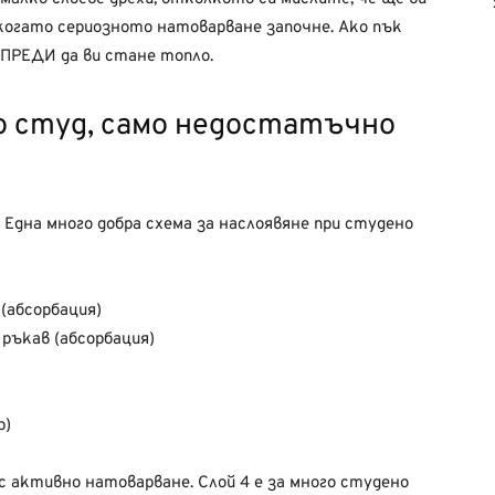
 когато сериозното натоварване започне. Ако пък
 ПРЕДИ да ви стане топло.
о студ, само недостатъчно
. Една много добра схема за наслоявяне при студено
 (абсорбация)
 ръкав (абсорбация)
р)
те с активно натоварване. Слой 4 е за много студено