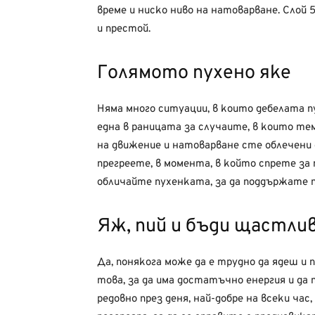
време и ниско ниво на натоварване. Слой 5
и престой.
Голямото пухено яке
Няма много ситуации, в които дебелата пу
една в раницата за случаите, в които те
на движение и натоварване сте облечени 
прегреете, в момента, в който спрете за 
обличайте пухенката, за да поддържате
Яж, пий и бъди щастли
Да, понякога може да е трудно да ядеш и
това, за да има достатъчно енергия и да
редовно през деня, най-добре на всеки час