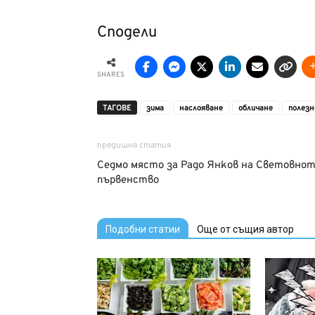
Сподели
SHARES
ТАГОВЕ
зима
наслояване
обличане
полезн
предишна статия
Седмо място за Радо Янков на Световно
първенство
Подобни статии
Още от същия автор