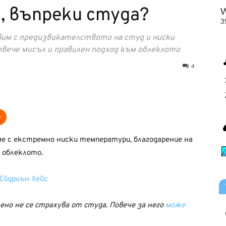
о, въпреки студа?
авим с предизвикателството на студ и ниски
овече мисъл и правилен подход към облеклото
4
ме с екстремно ниски температури, благодарение на
 облеклото.
ено не се страхува от студа. Повече за него
може