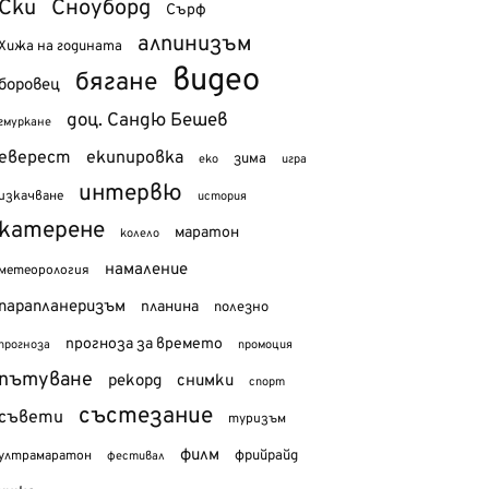
Ски
Сноуборд
Сърф
алпинизъм
Хижа на годината
видео
бягане
боровец
доц. Сандю Бешев
гмуркане
еверест
екипировка
зима
еко
игра
интервю
изкачване
история
катерене
маратон
колело
намаление
метеорология
парапланеризъм
планина
полезно
прогноза за времето
прогноза
промоция
пътуване
рекорд
снимки
спорт
състезание
съвети
туризъм
филм
фрийрайд
ултрамаратон
фестивал