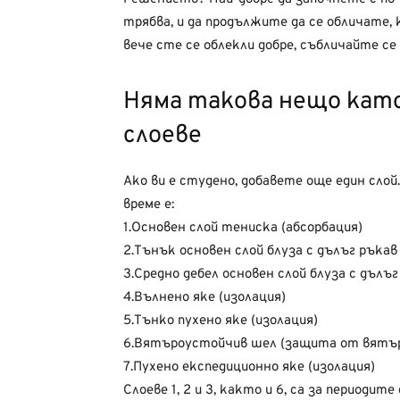
трябва, и да продължите да се обличате,
вече сте се облекли добре, събличайте се
Няма такова нещо кат
слоеве
Ако ви е студено, добавете още един слой
време е:
1.Основен слой тениска (абсорбация)
2.Тънък основен слой блуза с дълъг ръкав
3.Средно дебел основен слой блуза с дълъг
4.Вълнено яке (изолация)
5.Тънко пухено яке (изолация)
6.Вятъроустойчив шел (защита от вятъ
7.Пухено експедиционно яке (изолация)
Слоеве 1, 2 и 3, както и 6, са за периоди