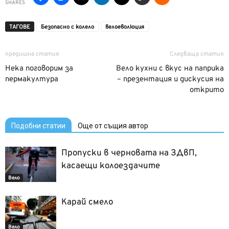
SHARES
ТАГОВЕ
Безопасно с колело
велоеволюция
предишна статия
Следваща статия
Нека поговорим за
Вело кухни с вкус на паприка
пермакултура
– презентация и дискусия на
открито
Подобни статии
Още от същия автор
Пропуски в черновата на ЗДвП,
касаещи колоездачите
Вело
Карай смело
Вело