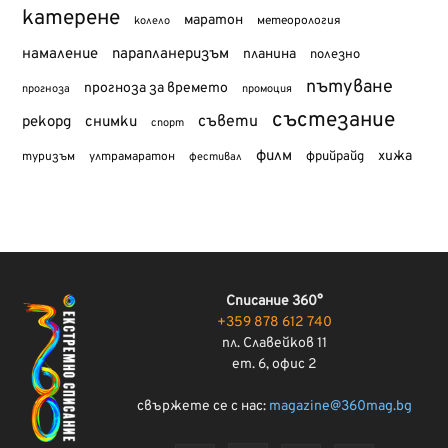
катерене
маратон
метеорология
колело
намаление
парапланеризъм
планина
полезно
пътуване
прогноза за времето
прогноза
промоция
състезание
съвети
рекорд
снимки
спорт
филм
хижа
туризъм
фрийрайд
ултрамаратон
фестивал
Списание 360°
+359 878 612 740
пл. Славейков 11
ет. 6, офис 2
свържете се с нас:
magazine@360mag.bg