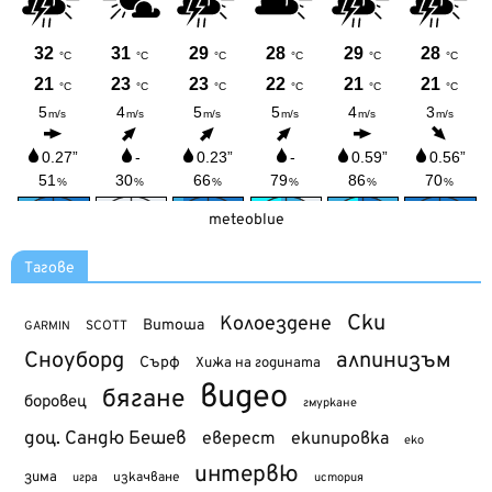
meteoblue
Тагове
Ски
Колоездене
Витоша
SCOTT
GARMIN
Сноуборд
алпинизъм
Сърф
Хижа на годината
видео
бягане
боровец
гмуркане
доц. Сандю Бешев
еверест
екипировка
еко
интервю
зима
изкачване
история
игра