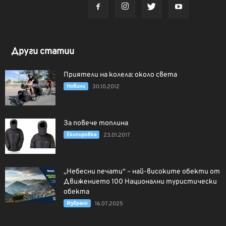
Други статии
Приятели на колела: около света
Новини
30.10.2012
За повече топлина
Екипировка
23.01.2017
„Небесни печати“ – най-високите обекти от
Движението 100 Национални туристически
обекта
Избрано
16.07.2025