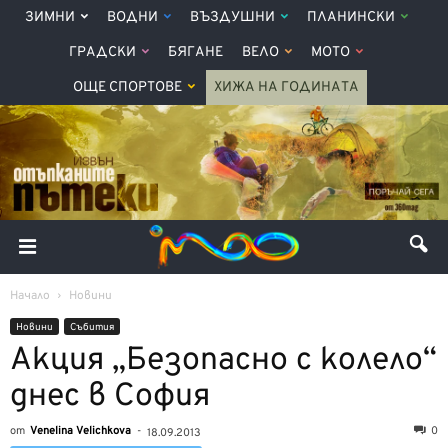
ЗИМНИ
ВОДНИ
ВЪЗДУШНИ
ПЛАНИНСКИ
ГРАДСКИ
БЯГАНЕ
ВЕЛО
МОТО
ОЩЕ СПОРТОВЕ
ХИЖА НА ГОДИНАТА
Начало
Новини
Новини
Събития
Акция „Безопасно с колело“
днес в София
от
Venelina Velichkova
-
0
18.09.2013