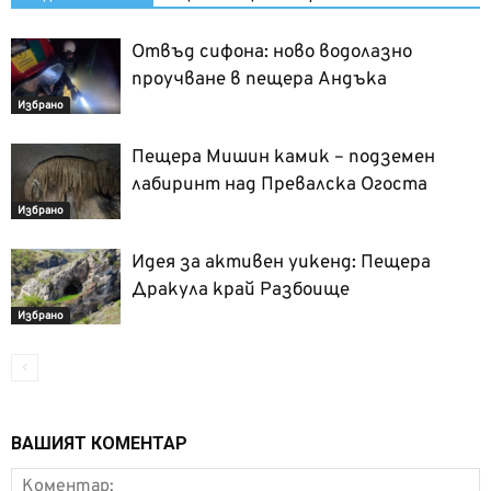
Отвъд сифона: ново водолазно
проучване в пещера Андъка
Избрано
Пещера Мишин камик – подземен
лабиринт над Превалска Огоста
Избрано
Идея за активен уикенд: Пещера
Дракула край Разбоище
Избрано
ВАШИЯТ КОМЕНТАР