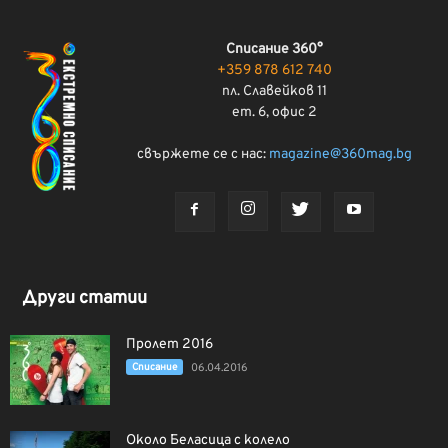
Списание 360°
+359 878 612 740
пл. Славейков 11
ет. 6, офис 2
свържете се с нас:
magazine@360mag.bg
Други статии
Пролет 2016
Списание
06.04.2016
Около Беласица с колело