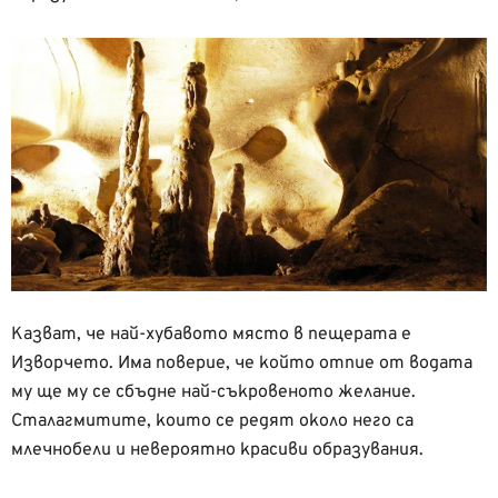
Казват, че най-хубавото място в пещерата е
Изворчето. Има поверие, че който отпие от водата
му ще му се сбъдне най-съкровеното желание.
Сталагмитите, които се редят около него са
млечнобели и невероятно красиви образувания.