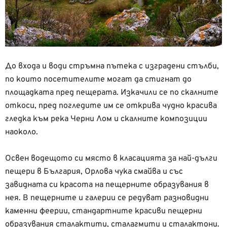
До входа и води стръмна пътека с изградени стълби,
по които посетителите могат да стигнат до
площадката пред пещерата. Изкачили се по скалните
откоси, пред погледите им се открива чудно красива
гледка към река Черни Лом и скалните композиции
наоколо.
Освен водещото си място в класацията за най-дълги
пещери в България, Орлова чука смайва и със
завидната си красота на пещерните образувания в
нея. В пещерните и галерии се редуват разновидни
каменни феерии, стандартните красиви пещерни
образувания сталактити, сталагмити и сталактони.