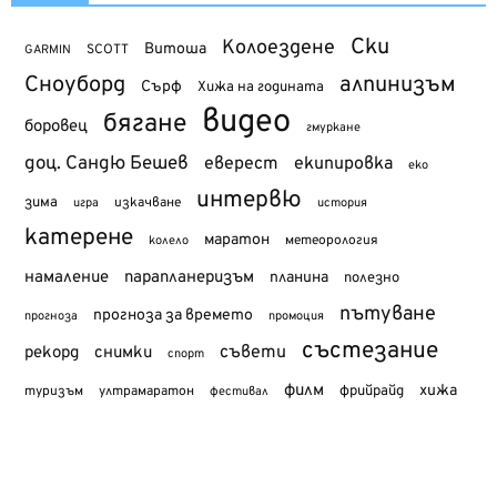
Ски
Колоездене
Витоша
SCOTT
GARMIN
Сноуборд
алпинизъм
Сърф
Хижа на годината
видео
бягане
боровец
гмуркане
доц. Сандю Бешев
еверест
екипировка
еко
интервю
зима
изкачване
история
игра
катерене
маратон
метеорология
колело
намаление
парапланеризъм
планина
полезно
пътуване
прогноза за времето
прогноза
промоция
състезание
съвети
рекорд
снимки
спорт
филм
хижа
туризъм
фрийрайд
ултрамаратон
фестивал