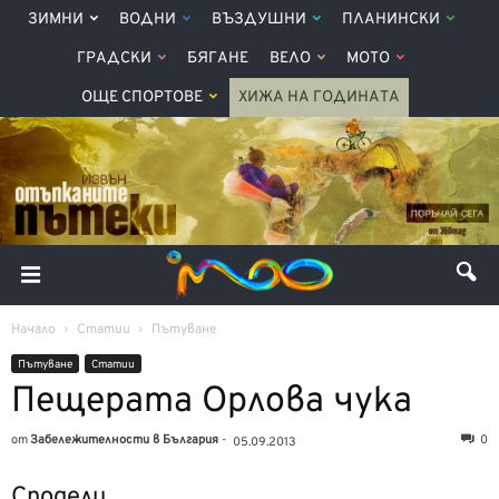
ЗИМНИ
ВОДНИ
ВЪЗДУШНИ
ПЛАНИНСКИ
ГРАДСКИ
БЯГАНЕ
ВЕЛО
МОТО
ОЩЕ СПОРТОВЕ
ХИЖА НА ГОДИНАТА
Начало
Статии
Пътуване
Пътуване
Статии
Пещерата Орлова чука
от
Забележителности в България
-
0
05.09.2013
Сподели