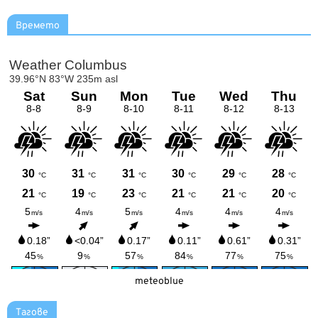
Времето
meteoblue
Тагове