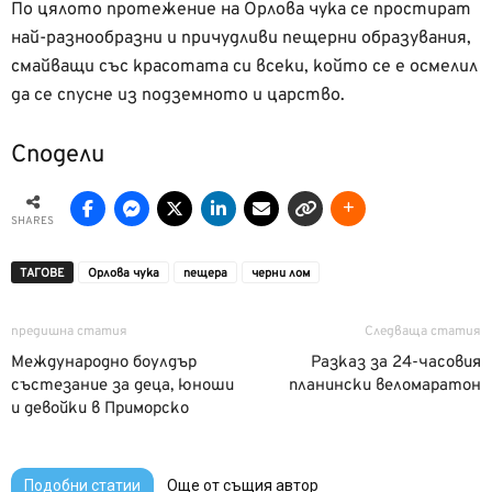
По цялото протежение на Орлова чука се простират
най-разнообразни и причудливи пещерни образувания,
смайващи със красотата си всеки, който се е осмелил
да се спусне из подземното и царство.
Сподели
SHARES
ТАГОВЕ
Орлова чука
пещера
черни лом
предишна статия
Следваща статия
Международно боулдър
Разказ за 24-часовия
състезание за деца, юноши
планински веломаратон
и девойки в Приморско
Подобни статии
Още от същия автор