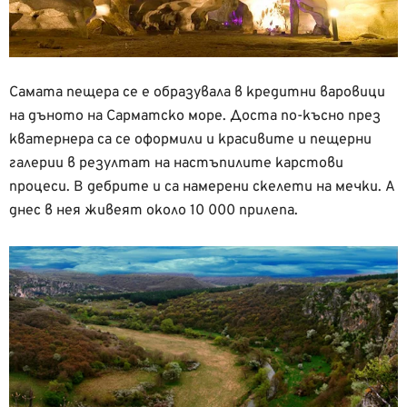
Самата пещера се е образувала в кредитни варовици
на дъното на Сарматско море. Доста по-късно през
кватернера са се оформили и красивите и пещерни
галерии в резултат на настъпилите карстови
процеси. В дебрите и са намерени скелети на мечки. А
днес в нея живеят около 10 000 прилепа.