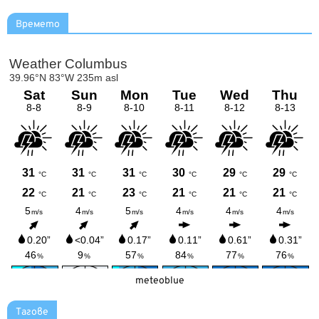
Времето
meteoblue
Тагове