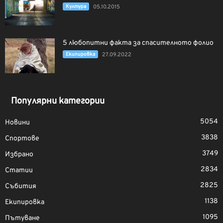
Култура
05.10.2015
5 любопитни факта за спасителното фолио
Екипировка
27.09.2022
Популярни категории
5054
Новини
3838
Спортове
3749
Избрано
2834
Статии
2825
Събития
1138
Екипировка
1095
Пътуване