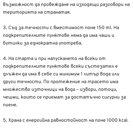
възможност да провеждане на изходящи разговори на
територията на странатая.
3. Съд за течности с вместимост поне 150 ml. На
подкрепителните пунктове няма да има чаши и
бутилки за еднократна употреба.
4. На старта и при напускането на всеки от
подкрепителните пунктове всеки състезател е
длъжен да има в себе си минимум 1 литър вода или
други течности. По протежение на трасето има
множество източници на вода – извори, потоци,
чешми, които се приемат за достатъчно сигурни за
пиене.
5. Храна с енергийна равностойност на поне 1000 kcal.