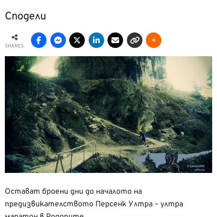
Сподели
SHARES
Остават броени дни до началото на
предизвикателството Персенк Ултра – ултра
маратон в Родопите.