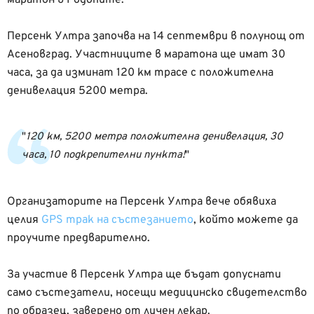
Персенк Ултра започва на 14 септември в полунощ от
Асеновград. Участниците в маратона ще имат 30
часа, за да изминат 120 км трасе с положителна
денивелация 5200 метра.
120 км, 5200 метра положителна денивелация, 30
часа, 10 подкрепителни пункта!
Организаторите на Персенк Ултра вече обявиха
целия
GPS трак на състезанието
, който можете да
проучите предварително.
За участие в Персенк Ултра ще бъдат допуснати
само състезатели, носещи медицинско свидетелство
по образец, заверено от личен лекар.