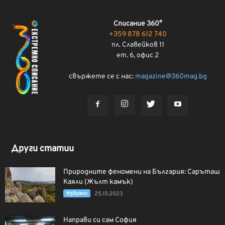
Списание 360°
+359 878 612 740
пл. Славейков 11
ет. 6, офис 2
свържете се с нас:
magazine@360mag.bg
Други статии
Природните феномени на България: Саръташ
Каяли (Жълт камък)
Избрано
25.10.2023
Направи си сам София