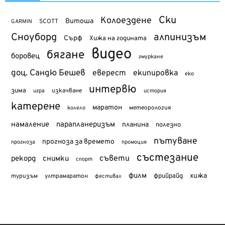
Ски
Колоездене
Витоша
SCOTT
GARMIN
Сноуборд
алпинизъм
Сърф
Хижа на годината
видео
бягане
боровец
гмуркане
доц. Сандю Бешев
еверест
екипировка
еко
интервю
зима
изкачване
история
игра
катерене
маратон
метеорология
колело
намаление
парапланеризъм
планина
полезно
пътуване
прогноза за времето
прогноза
промоция
състезание
съвети
рекорд
снимки
спорт
филм
хижа
туризъм
фрийрайд
ултрамаратон
фестивал