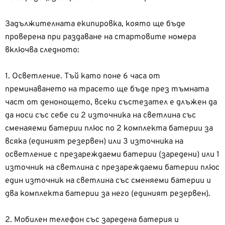
Задължителната екипировка, която ще бъде
проверена при раздаване на стартовите номера
включва следното:
1. Осветление. Тъй като поне 6 часа от
преминаването на трасето ще бъде през тъмната
част от денонощето, всеки състезател е длъжен да
да носи със себе си 2 източника на светлина със
сменаяеми батерии плюс по 2 комплекта батерии за
всяка (единият резервен) или 3 източника на
осветление с презареждаеми батерии (заредени) или 1
източник на светлина с презареждаеми батерии плюс
един източник на светлина със сменяеми батерии и
два комплекта батерии за него (единият резервен).
2. Мобилен телефон със заредена батерия и