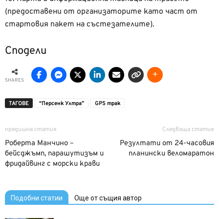
(предоставени от организаторите като част от
стартовия пакет на състезателите).
Сподели
SHARES
ТАГОВЕ
“Персенк Ултра”
GPS трак
предишна статия
Следваща статия
Роберта Манчино –
Резултати от 24-часовия
бейсджъмп, парашутизъм и
планински веломаратон
фридайвинг с морски крави
Подобни статии
Още от същия автор