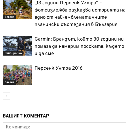
„13 години Персенк Ултра“ –
фотоизложба разказва историята на
едно от най-емблематичните
Бягане
планински състезания в България
Garmin: Брандът, който 30 години ни
помага да намерим посоката, където
и да сме
Екипировка
Персенк Ултра 2016
Бягане
ВАШИЯТ КОМЕНТАР