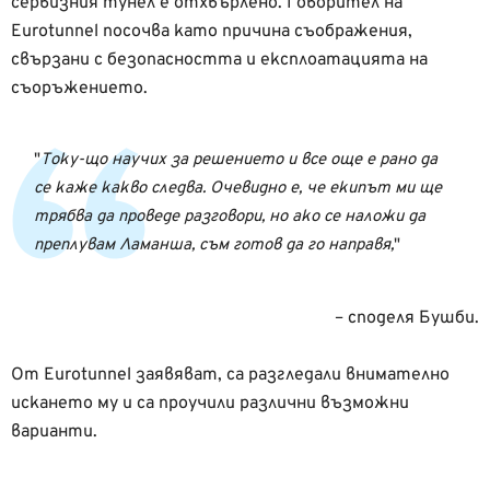
сервизния тунел е отхвърлено. Говорител на
Eurotunnel посочва като причина съображения,
свързани с безопасността и експлоатацията на
съоръжението.
Току-що научих за решението и все още е рано да
се каже какво следва. Очевидно е, че екипът ми ще
трябва да проведе разговори, но ако се наложи да
преплувам Ламанша, съм готов да го направя,
– споделя Бушби.
От Eurotunnel заявяват, са разгледали внимателно
искането му и са проучили различни възможни
варианти.