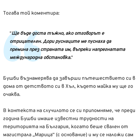
Тогава той коментира:
Ще бъде доста тъжно, ако отговорът е
отрицателен. Дори руснаците ме пуснаха да
премина през страната им, въпреки напрегнатата
международна обстановка.
Бушби възнамерява да завърши пътешествието си в
дома от детството си в Хъл, където майка му ще го
очаква.
В контекста на случилото се си припомняме, че преди
година Бушби имаше известни трудности на
територията на България, когато беше свален от
магистрала „Марица“ (с основание) и му се наложи сам