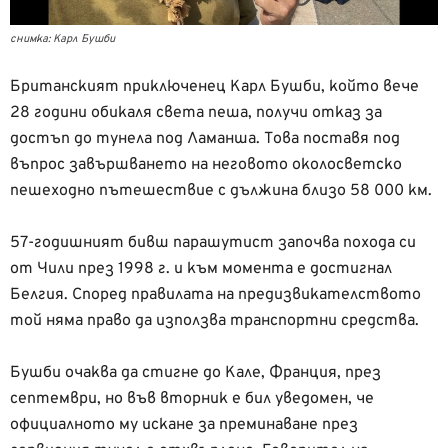
снимка: Карл Бушби
Британският приключенец Карл Бушби, който вече
28 години обикаля света пеша, получи отказ за
достъп до тунела под Ламанша. Това поставя под
въпрос завършването на неговото околосветско
пешеходно пътешествие с дължина близо 58 000 км.
57-годишният бивш парашутист започва похода си
от Чили през 1998 г. и към момента е достигнал
Белгия. Според правилата на предизвикателството
той няма право да използва транспортни средства.
Бушби очаква да стигне до Кале, Франция, през
септември, но във вторник е бил уведомен, че
официалното му искане за преминаване през