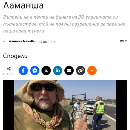
Ламанша
Въпреки че е почти на финала на 28-годишното си
пътешествие, той не получи разрешение да премине
пеша през тунела
от
Даниела Манева
-
2
19.06.2026
Сподели
SHARES