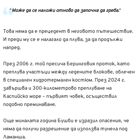
Може да се наложи отново да започна да греба.
Това няма да е прецедент в неговото пътешествие.
И преди му се е налагало да плува, за да продължи
напред.
През 2006 г. той пресича Беринговия проток, като
преплува участъци между ледените блокове, облечен
в специален хидротермален костюм. През 2024 г.
завършва и 300-километрово преплуване на
Каспийско море – първият човек, осъществил
подобно преминаване.
Още миналата година Бушби е изразил опасения, че
няма да получи разрешение да използва тунела под
Ламанша.