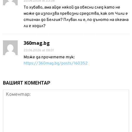
20.06.2026 at 23:38
То хубаво, ама айде някой да обясни след като не
може да използва превозни средства, как от Чили е
стигнал до Белгия? Плувал ли е, по дъното на океана
ли е ходил?
360mag.bg
23.06.2026 at 08:01
Може да прочетете тук:
https://360mag.bg/posts/160352
ВАШИЯТ КОМЕНТАР