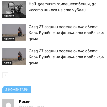
Най-заетият пътешественик, за
когото никога не сте чували
Избрано
След 27 години ходене около света:
Карл Бушби е на финалната права към
дома
Избрано
След 27 години ходене около света:
Карл Бушби е на финалната права към
дома
Архив
2 КОМЕНТАРИ
Росен