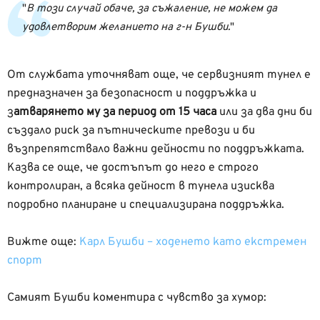
В този случай обаче, за съжаление, не можем да
удовлетворим желанието на г-н Бушби.
От службата уточняват още, че сервизният тунел е
предназначен за безопасност и поддръжка и
з
атварянето му за период от 15 часа
или за два дни би
създало риск за пътническите превози и би
възпрепятствало важни дейности по поддръжката.
Казва се още, че достъпът до него е строго
контролиран, а всяка дейност в тунела изисква
подробно планиране и специализирана поддръжка.
Вижте още:
Карл Бушби – ходенето като екстремен
спорт
Самият Бушби коментира с чувство за хумор: