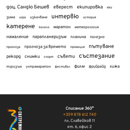
доц. Сандю Бешев
еверест
екипировка
еко
интервю
зима
изкачване
история
игра
катерене
маратон
метеорология
колело
намаление
парапланеризъм
планина
полезно
пътуване
прогноза за времето
прогноза
промоция
състезание
съвети
рекорд
снимки
спорт
филм
хижа
туризъм
фрийрайд
ултрамаратон
фестивал
Списание 360°
+359 878 612 740
пл. Славейков 11
ет. 6, офис 2