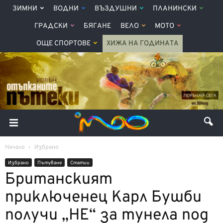
ЗИМНИ
ВОДНИ
ВЪЗДУШНИ
ПЛАНИНСКИ
ГРАДСКИ
БЯГАНЕ
ВЕЛО
МОТО
ОЩЕ СПОРТОВЕ
ХИЖА НА ГОДИНАТА
Начало
Избрано
Избрано
Пътуване
Статии
Британският
приключенец Карл Бушби
получи „НЕ“ за тунела под