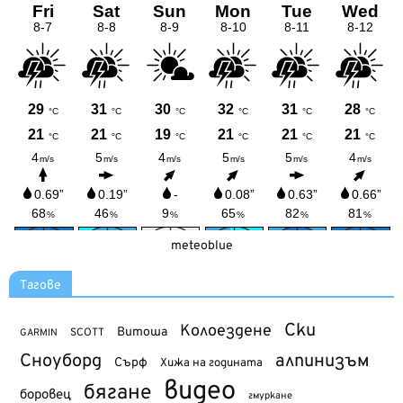
meteoblue
Тагове
Ски
Колоездене
Витоша
SCOTT
GARMIN
Сноуборд
алпинизъм
Сърф
Хижа на годината
видео
бягане
боровец
гмуркане