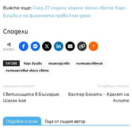
Вижте още:
След 27 години ходене около света: Карл
Бушби е на финалната права към дома
Сподели
SHARES
ТАГОВЕ
Карл Бушби
пешеходство
пътешественик
пътешествие около света
предишна статия
Следваща статия
Светилищата в България:
Валтер Бонати – Кралят на
Шахан кая
Алпите
Подобни статии
Още от същия автор