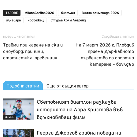
ТАГОВЕ
MilanoCortina2026
биатлон
Зимна олимпиада 2026
изневяра
норвежец
Стурла Холм Легрейд
предишна статия
Следваща статия
Травми при каране на ски и
На 7 март 2026 г. Пловдив
сноуборд: причини,
приема Държавното
статистика, превенция
първенство по спортно
катерене – боулдър
Подобни статии
Още от същия автор
Световният биатлон разказва
историята на Лора Христова във
вдъхновяващ филм
Зимни
Георги Джоргов грабна победа на