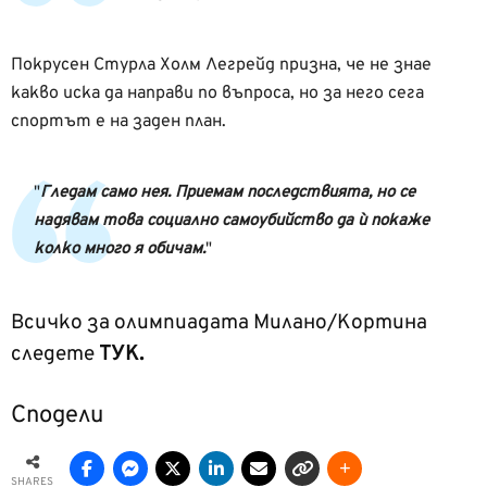
Покрусен Стурла Холм Легрейд призна, че не знае
какво иска да направи по въпроса, но за него сега
спортът е на заден план.
Гледам само нея. Приемам последствията, но се
надявам това социално самоубийство да ѝ покаже
колко много я обичам.
Всичко за олимпиадата Милано/Кортина
следете
ТУК.
Сподели
SHARES