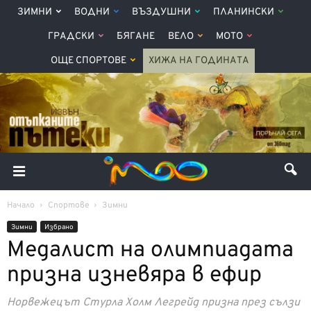
ЗИМНИ
ВОДНИ
ВЪЗДУШНИ
ПЛАНИНСКИ
ГРАДСКИ
БЯГАНЕ
ВЕЛО
МОТО
ОЩЕ СПОРТОВЕ
ХИЖА НА ГОДИНАТА
Начало
Спортове
Зимни
Зимни
Избрано
Медалист на олимпиадата
призна изневяра в ефир
Норвежецът Стурла Холм Легрейд призна през сълзи