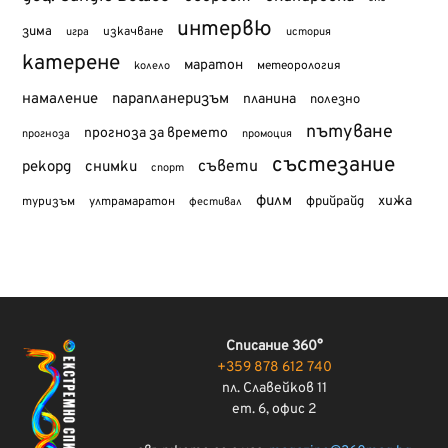
интервю
зима
изкачване
история
игра
катерене
маратон
метеорология
колело
намаление
парапланеризъм
планина
полезно
пътуване
прогноза за времето
прогноза
промоция
състезание
съвети
рекорд
снимки
спорт
филм
хижа
туризъм
фрийрайд
ултрамаратон
фестивал
Списание 360°
+359 878 612 740
пл. Славейков 11
ет. 6, офис 2