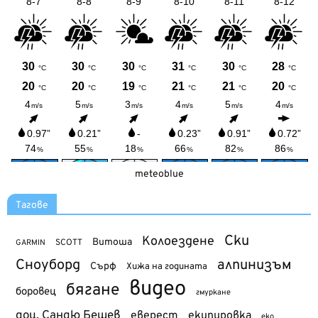
meteoblue
Тагове
Ски
Колоездене
Витоша
SCOTT
GARMIN
Сноуборд
алпинизъм
Сърф
Хижа на годината
видео
бягане
боровец
гмуркане
доц. Сандю Бешев
еверест
екипировка
еко