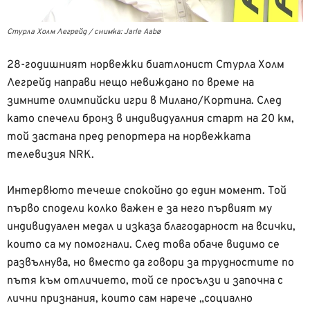
Стурла Холм Легрейд / снимка: Jarle Aabø
28-годишният норвежки биатлонист Стурла Холм
Легрейд направи нещо невиждано по време на
зимните олимпийски игри в Милано/Кортина. След
като спечели бронз в индивидуалния старт на 20 км,
той застана пред репортера на норвежката
телевизия NRK.
Интервюто течеше спокойно до един момент. Той
първо сподели колко важен е за него първият му
индивидуален медал и изказа благодарност на всички,
които са му помогнали. След това обаче видимо се
развълнува, но вместо да говори за трудностите по
пътя към отличието, той се просълзи и започна с
лични признания, които сам нарече „социално