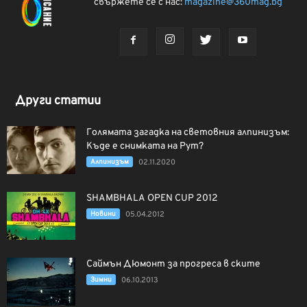
свържете се с нас:
magazine@360mag.bg
Други статии
Голямата загадка на световния алпинизъм:
Къде е снимката на Рут?
Алпинизъм
02.11.2020
SHAMBHALA OPEN CUP 2012
Новини
05.04.2012
Саймън Дюмонт за прогреса в ските
Зимни
06.10.2013