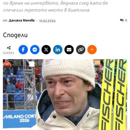
по време на интервюто, веднага след като бе
спечелил третото място в биатлона
от
Даниела Манева
-
0
10.02.2026
Сподели
SHARES