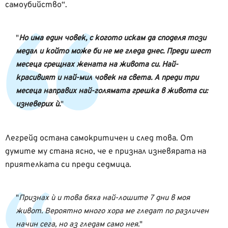
самоубийство“.
Но има един човек, с когото искам да споделя този
медал и който може би не ме гледа днес. Преди шест
месеца срещнах жената на живота си. Най-
красивият и най-мил човек на света. А преди три
месеца направих най-голямата грешка в живота си:
изневерих ѝ.
Легрейд остана самокритичен и след това. От
думите му стана ясно, че е признал изневярата на
приятелката си преди седмица.
Признах ѝ и това бяха най-лошите 7 дни в моя
живот. Вероятно много хора ме гледат по различен
начин сега, но аз гледам само нея.