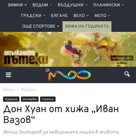
ЗИМНИ
ВОДНИ
ВЪЗДУШНИ
ПЛАНИНСКИ
ГРАДСКИ
БЯГАНЕ
ВЕЛО
МОТО
ОЩЕ СПОРТОВЕ
ХИЖА НА ГОДИНАТА
Начало
Избрано
Избрано
Интервю
Статии
Дон Хуан от хижа „Иван
Вазов“
Венци Златарев за невидимата нишка в живота,