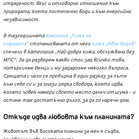
отдаденост, вкус и отговорно отношение към
природата, което постепенно води и към енергийна
независимост.
В тазгодишната
кампания „Хижа на
годината“
стопанисваната от него
хижа „Иван Вазов“
спечели в категория „Най-добра хижа, обслужвана без
МПС“. За да разберем какво стои зад всичко това,
потърсихме Венци и му зададохме няколко въпроса.
Срещата с него се превърна в един разказ за пътя
към себе си и за онази рядка свобода, която идва,
когато човек намери своето място далеч от шума – и
остане там достатъчно дълго, за да го нарече дом.
Откъде идва любовта към планината?
Животът във високата планина за мен е съдба,