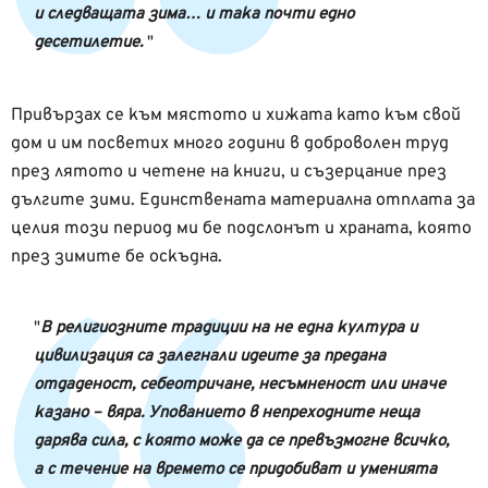
и следващата зима… и така почти едно
десетилетие.
Привързах се към мястото и хижата като към свой
дом и им посветих много години в доброволен труд
през лятото и четене на книги, и съзерцание през
дългите зими. Единствената материална отплата за
целия този период ми бе подслонът и храната, която
през зимите бе оскъдна.
В религиозните традиции на не една култура и
цивилизация са залегнали идеите за предана
отдаденост, себеотричане, несъмненост или иначе
казано – вяра. Упованието в непреходните неща
дарява сила, с която може да се превъзмогне всичко,
а с течение на времето се придобиват и уменията