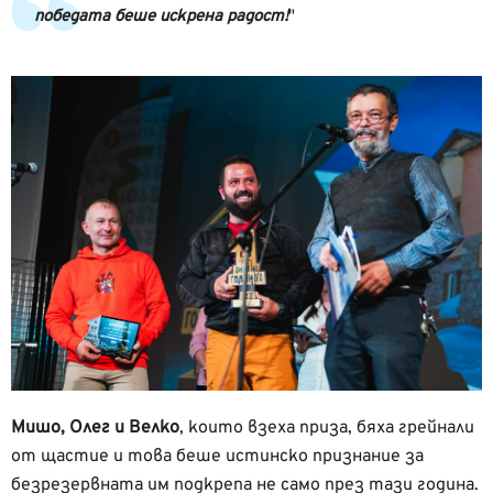
победата беше искрена радост!
Мишо, Олег и Велко
, които взеха приза, бяха грейнали
от щастие и това беше истинско признание за
безрезервната им подкрепа не само през тази година.