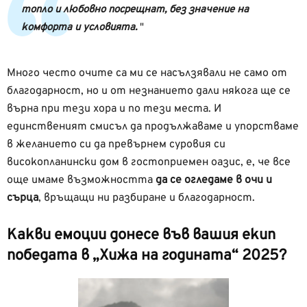
топло и любовно посрещнат, без значение на
комфорта и условията.
Много често очите са ми се насълзявали не само от
благодарност, но и от незнанието дали някога ще се
върна при тези хора и по тези места. И
единственият смисъл да продължаваме и упорстваме
в желанието си да превърнем суровия си
високопланински дом в гостоприемен оазис, е, че все
още имаме възможността
да се огледаме в очи и
сърца
, връщащи ни разбиране и благодарност.
Какви емоции донесе във вашия екип
победата в „Хижа на годината“ 2025?