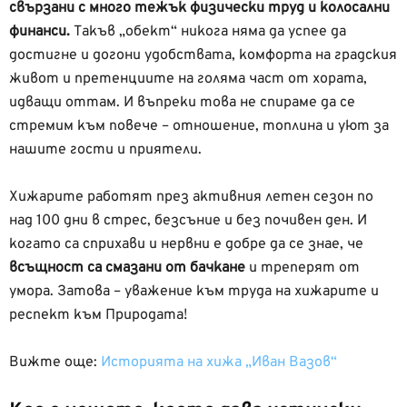
свързани с много тежък физически труд и колосални
финанси.
Такъв „обект“ никога няма да успее да
достигне и догони удобствата, комфорта на градския
живот и претенциите на голяма част от хората,
идващи оттам. И въпреки това не спираме да се
стремим към повече – отношение, топлина и уют за
нашите гости и приятели.
Хижарите работят през активния летен сезон по
над 100 дни в стрес, безсъние и без почивен ден. И
когато са сприхави и нервни е добре да се знае, че
всъщност са смазани от бачкане
и треперят от
умора. Затова – уважение към труда на хижарите и
респект към Природата!
Вижте още:
Историята на хижа „Иван Вазов“