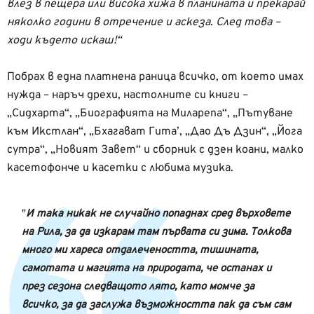
влез в пещера или висока хижа в планината и прекарай
няколко години в отречение и аскеза. След това –
ходи където искаш!“
Побрах в една платнена раница всичко, от което имах
нужда – наръч дрехи, настолните си книги –
„Сидхарта“, „Биографията на Миларепа“, „Пътуване
към Икстлан“, „Бхагават Гита’, „Дао Дъ Дзин“, „Йога
сутра“, „Новият Завет“ и сборник с дзен коани, малко
касетофонче и касетки с любима музика.
И така никак не случайно попаднах сред върховете
на Рила, за да изкарам там първата си зима. Толкова
много ми хареса отдалечеността, тишината,
самотата и магията на природата, че останах и
през сезона следващото лято, като момче за
всичко, за да заслужа възможността пак да съм сам