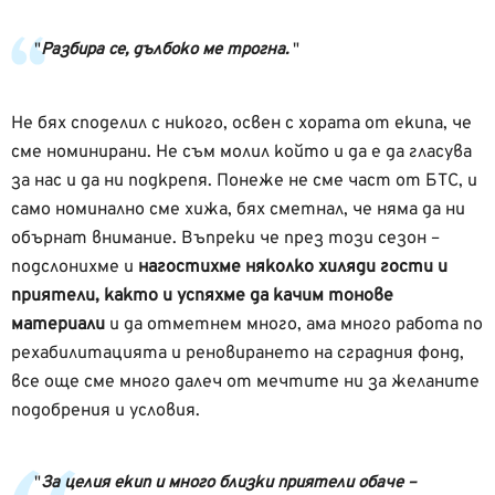
Разбира се, дълбоко ме трогна.
Не бях споделил с никого, освен с хората от екипа, че
сме номинирани. Не съм молил който и да е да гласува
за нас и да ни подкрепя. Понеже не сме част от БТС, и
само номинално сме хижа, бях сметнал, че няма да ни
обърнат внимание. Въпреки че през този сезон –
подслонихме и
нагостихме няколко хиляди гости и
приятели, както и успяхме да качим тонове
материали
и да отметнем много, ама много работа по
рехабилитацията и реновирането на сградния фонд,
все още сме много далеч от мечтите ни за желаните
подобрения и условия.
За целия екип и много близки приятели обаче –