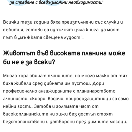
за справяне с всевъзможни необходимости.
Всички тези години бяха преизпълнени със случки и
събития, готови да изпълнят цяла книга, за моят
път в „мъжката свещена лудост”.
Животът във високата планина може
би не е за всеки?
Много хора обичат планините, но много малко от тях
биха живели сред дивната им пустош. Дори
професионално ангажираните с планинарството –
алпинисти, скиори, водачи, природозащитници са само
нейни гости. Затова и голямата част от
високопланинските ни хижи без достъп стоят
безстопанствени и затворени през зимните месеци.