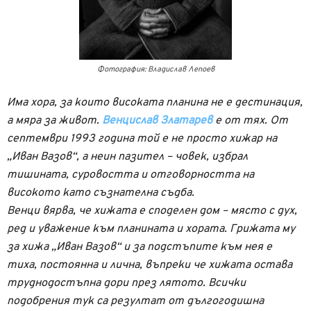
Фотография: Владислав Лепоев
Има хора, за които високата планина не е дестинация,
а мяра за живот.
Венцислав Златарев
е от тях. От
септември 1993 година той е не просто хижар на
„Иван Вазов“, а неин пазител – човек, избрал
тишината, суровостта и отговорността на
високото като съзнателна съдба.
Венци вярва, че хижата е споделен дом – място с дух,
ред и уважение към планината и хората. Грижата му
за хижа „Иван Вазов“ и за подстъпите към нея е
тиха, постоянна и лична, въпреки че хижата остава
труднодостъпна дори през лятото. Всички
подобрения тук са резултат от дългогодишна