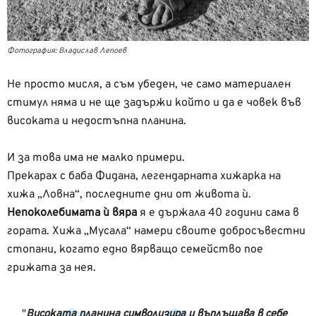
Фотография: Владислав Лепоев
Не просто мисля, а съм убеден, че само материален
стимул няма и не ще задържи който и да е човек във
високата и недостъпна планина.
И за това има не малко примери.
Прекарах с баба Фидана, легендарната хижарка на
хижа „Ловна“, последните дни от живота ѝ.
Непоколебимата ѝ вяра
я е държала 40 години сама в
гората. Хижа „Мусала“ намери своите добросъвестни
стопани, когато едно вярващо семейство пое
грижата за нея.
Високата планина символизира и въплъщава в себе