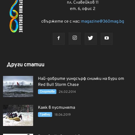
пл. Славейков 11
ет. 6, офис 2
свържете се с нас:
magazine@360mag.bg
Други статии
Най-добрите уиндсърф снимки на бури от
Red Bull Storm Chase
Спортове
26.02.2014
Каяк в пустинята
Гребни
18.06.2019