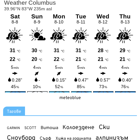
meteoblue
Тагове
Ски
Колоездене
Витоша
SCOTT
GARMIN
Сноуборд
алпинизъм
Сърф
Хижа на годината