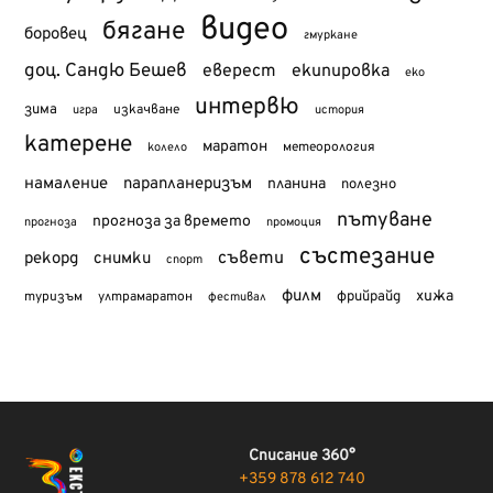
видео
бягане
боровец
гмуркане
доц. Сандю Бешев
еверест
екипировка
еко
интервю
зима
изкачване
история
игра
катерене
маратон
метеорология
колело
намаление
парапланеризъм
планина
полезно
пътуване
прогноза за времето
прогноза
промоция
състезание
съвети
рекорд
снимки
спорт
филм
хижа
туризъм
фрийрайд
ултрамаратон
фестивал
Списание 360°
+359 878 612 740