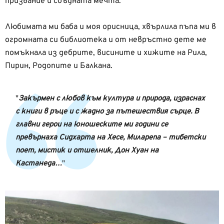
призвание и сбъдната мечта.
Любимата ми баба и моя орисница, хвърлила пъпа ми в
огромната си библиотека и от невръстно дете ме
помъкнала из дебрите, висините и хижите на Рила,
Пирин, Родопите и Балкана.
Закърмен с любов към култура и природа, израснах
с книги в ръце и с жадно за пътешествия сърце. В
главни герои на юношеските ми години се
превърнаха Сидхарта на Хесе, Миларепа – тибетски
поет, мистик и отшелник, Дон Хуан на
Кастанеда…