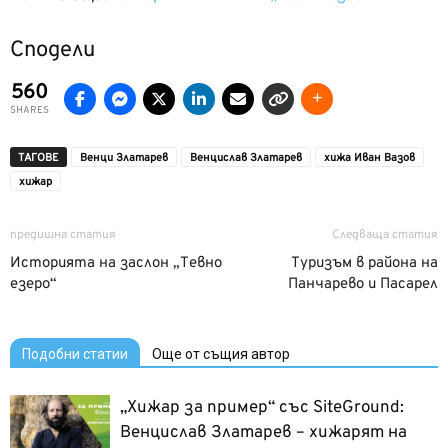
Сподели
560
SHARES
ТАГОВЕ
Венци Златарев
Венцислав Златарев
хижа Иван Вазов
хижар
предишна статия
Следваща статия
Историята на заслон „Тевно
Туризъм в района на
езеро“
Панчарево и Пасарел
Подобни статии
Още от същия автор
„Хижар за пример“ със SiteGround:
Венцислав Златарев – хижарят на