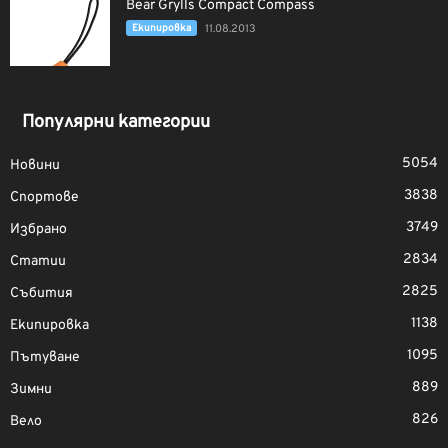
Bear Grylls Compact Compass
Екипировка
11.08.2013
Популярни категории
5054
Новини
3838
Спортове
3749
Избрано
2834
Статии
2825
Събития
1138
Екипировка
1095
Пътуване
889
Зимни
826
Вело