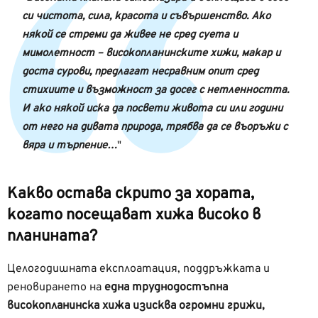
си чистота, сила, красота и съвършенство. Ако
някой се стреми да живее не сред суета и
мимолетност – високопланинските хижи, макар и
доста сурови, предлагат несравним опит сред
стихиите и възможност за досег с нетленността.
И ако някой иска да посвети живота си или години
от него на дивата природа, трябва да се въоръжи с
вяра и търпение…
Какво остава скрито за хората,
когато посещават хижа високо в
планината?
Целогодишната експлоатация, поддръжката и
реновирането на
една труднодостъпна
високопланинска хижа изисква огромни грижи,