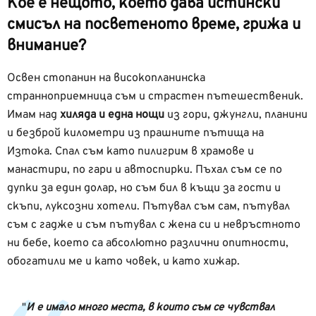
Кое е нещото, което дава истински
смисъл на посветеното време, грижа и
внимание?
Освен стопанин на високопланинска
странноприемница съм и страстен пътешественик.
Имам над
хиляда и една нощи
из гори, джунгли, планини
и безброй километри из прашните пътища на
Изтока. Спал съм като пилигрим в храмове и
манастири, по гари и автоспирки. Пъхал съм се по
дупки за един долар, но съм бил в къщи за гости и
скъпи, луксозни хотели. Пътувал съм сам, пътувал
съм с гадже и съм пътувал с жена си и невръстното
ни бебе, което са абсолютно различни опитности,
обогатили ме и като човек, и като хижар.
И е имало много места, в които съм се чувствал