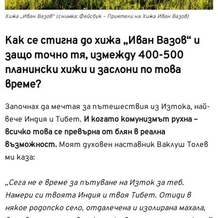
Хижа „Иван Вазов“ (снимка: Фейсбук – Приятели на Хижа Иван Вазов)
Как се стигна до хижа „Иван Вазов“ и
защо точно тя, измежду 400-500
планински хижи и заслони по това
време?
Започнах да мечтая за пътешествия из Изтока, най-
вече Индия и Тибет.
И когато комунизмът рухна –
всичко това се превърна от блян в реална
възможност.
Моят духовен наставник Ваклуш Толев
ми каза:
„Сега не е време за пътуване на Изток за теб.
Намери си твоята Индия и твоя Тибет. Отиди в
някое родопско село, отдалечена и изолирана махала,