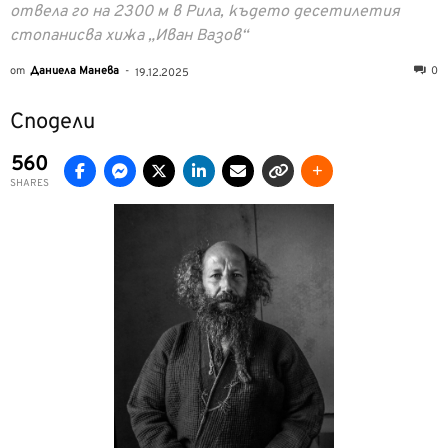
отвела го на 2300 м в Рила, където десетилетия
стопанисва хижа „Иван Вазов“
от
Даниела Манева
-
0
19.12.2025
Сподели
560
SHARES