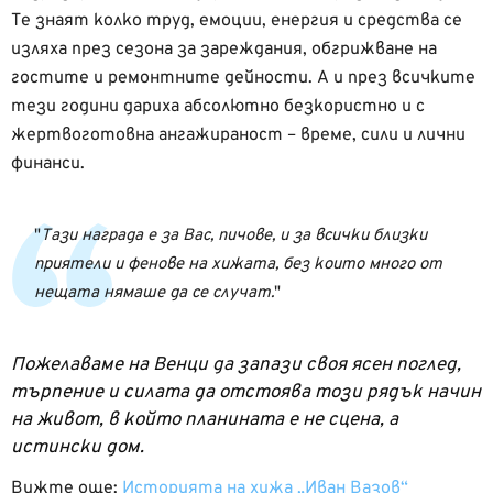
Те знаят колко труд, емоции, енергия и средства се
изляха през сезона за зареждания, обгрижване на
гостите и ремонтните дейности. А и през всичките
тези години дариха абсолютно безкористно и с
жертвоготовна ангажираност – време, сили и лични
финанси.
Тази награда е за Вас, пичове, и за всички близки
приятели и фенове на хижата, без които много от
нещата нямаше да се случат.
Пожелаваме на Венци да запази своя ясен поглед,
търпение и силата да отстоява този рядък начин
на живот, в който планината е не сцена, а
истински дом.
Вижте още:
Историята на хижа „Иван Вазов“