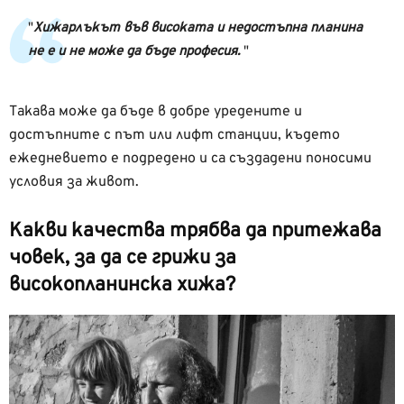
Хижарлъкът във високата и недостъпна планина
не е и не може да бъде професия.
Такава може да бъде в добре уредените и
достъпните с път или лифт станции, където
ежедневието е подредено и са създадени поносими
условия за живот.
Какви качества трябва да притежава
човек, за да се грижи за
високопланинска хижа?