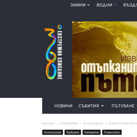
ЗИМНИ
ВОДНИ
ВЪЗД
Списание
360°
НОВИНИ
СЪБИТИЯ
ПЪТУВАНЕ
Начало
Катерене
Алпинизъм
Ками Рита отно
Алпинизъм
Избрано
Катерене
Планински