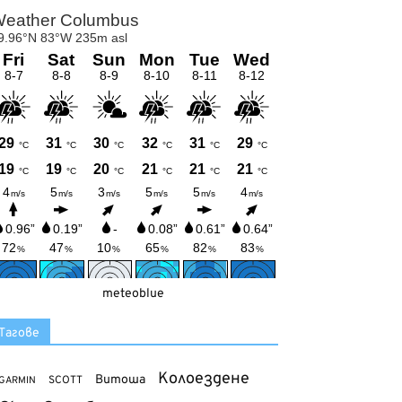
meteoblue
Тагове
Колоездене
Витоша
SCOTT
GARMIN