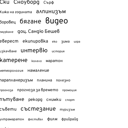
Ски
Сноуборд
Сърф
алпинизъм
Хижа на годината
видео
бягане
боровец
доц. Сандю Бешев
гмуркане
еверест
екипировка
зима
еко
игра
интервю
изкачване
история
катерене
маратон
колело
намаление
метеорология
парапланеризъм
планина
полезно
прогноза за времето
прогноза
промоция
пътуване
рекорд
снимки
спорт
състезание
съвети
туризъм
филм
фрийрайд
ултрамаратон
фестивал