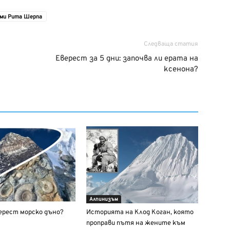
ми Рита Шерпа
Следваща статия
Еверест за 5 дни: започва ли ерата на
ксенона?
Алпинизъм
верест морско дъно?
Историята на Клод Коган, която
проправи пътя на жените към