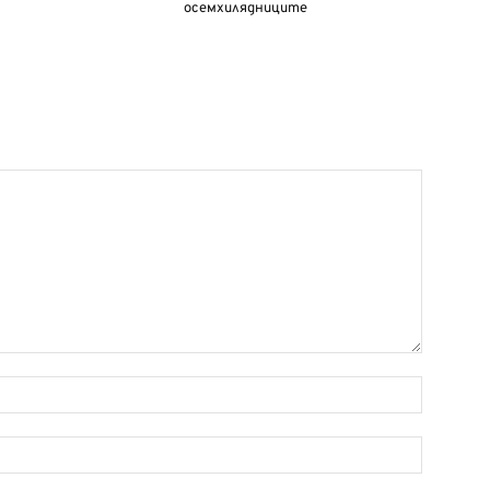
осемхилядниците