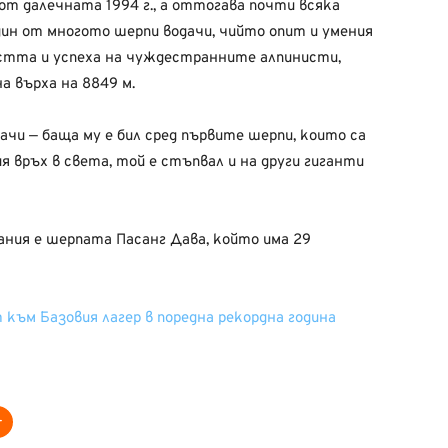
т далечната 1994 г., а оттогава почти всяка
един от многото шерпи водачи, чийто опит и умения
стта и успеха на чуждестранните алпинисти,
 върха на 8849 м.
ачи — баща му е бил сред първите шерпи, които са
я връх в света, той е стъпвал и на други гиганти
ания е шерпата Пасанг Дава, който има 29
към Базовия лагер в поредна рекордна година