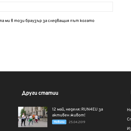
йта ми в този браузър за следващия път когато
Други статии
12 май, неделя: RUN4EU за
Н
активен живот!
С
Новини
25.04.2019
И