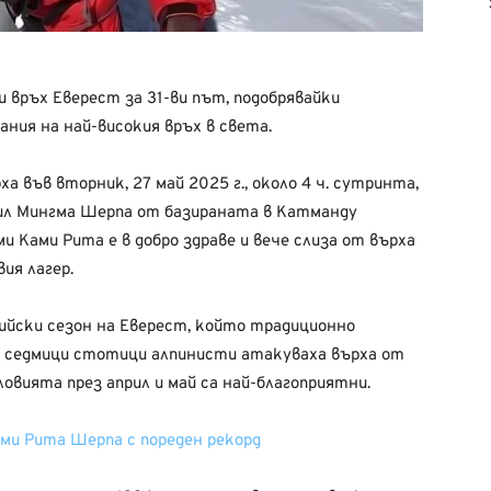
връх Еверест за 31-ви път, подобрявайки
ания на най-високия връх в света.
 във вторник, 27 май 2025 г., около 4 ч. сутринта,
щил Мингма Шерпа от базираната в Катманду
ми Ками Рита е в добро здраве и вече слиза от върха
ия лагер.
ийски сезон на Еверест, който традиционно
те седмици стотици алпинисти атакуваха върха от
вията през април и май са най-благоприятни.
ами Рита Шерпа с пореден рекорд