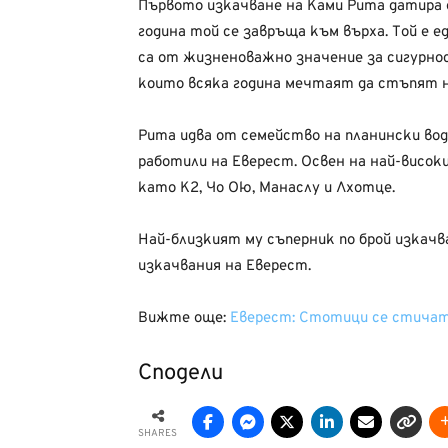
Първото изкачване на Ками Рита датира о
година той се завръща към върха. Той е 
са от жизненоважно значение за сигурно
които всяка година мечтаят да стъпят на
Рита идва от семейство на планински вод
работили на Еверест. Освен на най-високи
като К2, Чо Ою, Манаслу и Лхотце.
Най-близкият му съперник по брой изкачв
изкачвания на Еверест.
Вижте още:
Еверест: Стотици се стичат 
Сподели
SHARES