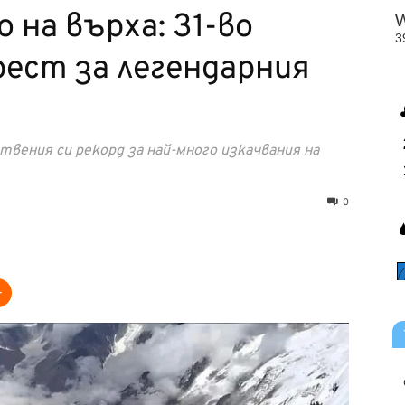
 на върха: 31-во
рест за легендарния
вения си рекорд за най-много изкачвания на
0