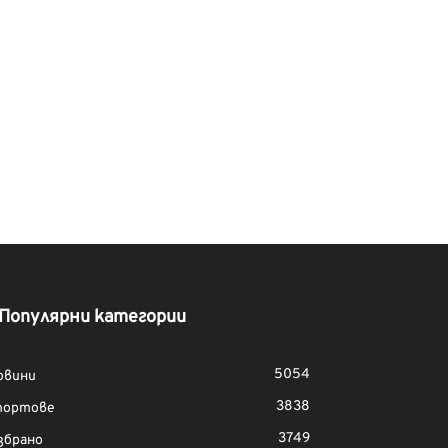
Популярни категории
5054
овини
3838
портове
3749
збрано