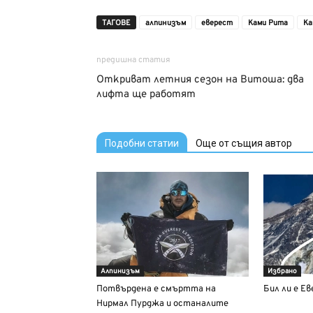
ТАГОВЕ
алпинизъм
еверест
Ками Рита
Ка
предишна статия
Откриват летния сезон на Витоша: два
лифта ще работят
Подобни статии
Още от същия автор
Алпинизъм
Избрано
Потвърдена е смъртта на
Бил ли е Е
Нирмал Пурджа и останалите