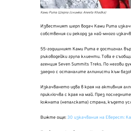
Ками Рита Шерпа (снимка: Aneeta Khadka)
Известният шерп водач Ками Рита изкачи 
собствения си рекорд за най-много изкачв
55-годишният Ками Рита е достигнал върха
ръководейки група клиенти. Това е съоб
агенция Seven Summits Treks. По негови ду
заедно с останалите алпинисти към базов
Изкачването идва в края на активния алп
приключва с края на май. През последни
южната (непалската) страна, където усло
Вижте още:
30 изкачвания на Еверест: К