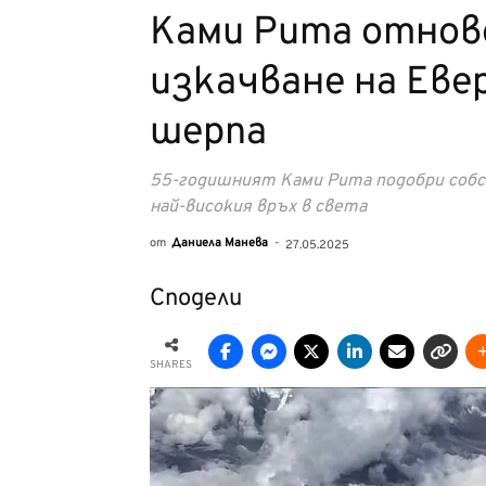
Ками Рита отново
изкачване на Еве
шерпа
55-годишният Ками Рита подобри собст
най-високия връх в света
от
Даниела Манева
-
27.05.2025
Сподели
SHARES