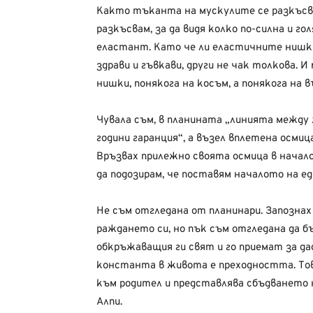
Както тъканта на мускулите се разкъсва, 
разкъсвам, за да видя колко по-силна и го
еластант. Като че ли еластичните нишки 
здрави и гъвкави, други не чак толкова. И
нишки, понякога на косъм, а понякога на в
Чувала съм, в планината „линията между 
години гаранция“, а възел вплетена осмиц
Връзвах прилежно своята осмица в начало
да подозирам, че поставям началото на е
Не съм отгледана от планинари. Запозна
раждането си, но пък съм отгледана да б
обкръжаващия ги свят и го приемат за д
константа в живота е преходността. Тов
към родител и представлява сбъдването 
Алпи.