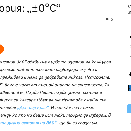
рия: „±0°С“
0
писание 360° обявихме първото издание на конкурса
търсехме най-интересните разкази за случки и
преживели и няма да забравите никога. Историята,
0°, вече е част от съдържанието на списанието. Тя
авието й е „Първи Пирин, първа зимна планина и
онкурса се класира Цветелина Игнатова с нейните
 неговия
„Ден без край“
. И понеже получихме
между които ни беше истински трудно да изберем, в
та зимна история на 360°“
ще ви ги споделим.