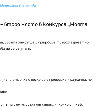
– второ място в конкурса „Моята
а, водата замръзва и придобива твърдо агрегатно
ва да се разтапя.
 значи е умряла и после се е преродила – различна, не
каже.
о пъти съм умирала от страх, няколко от кеф.