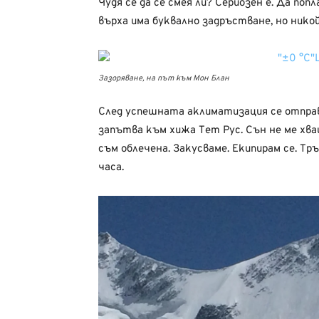
Чудя се да се смея ли? Сериозен е. Да поп
върха има буквално задръстване, но никой
Зазоряване, на път към Мон Блан
След успешната аклиматизация се отпра
запътва към хижа Тет Рус. Сън не ме хва
съм облечена. Закусваме. Екипирам се. Тръ
часа.