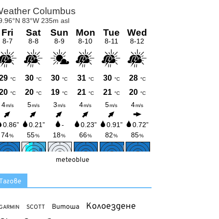
meteoblue
Тагове
Колоездене
Витоша
SCOTT
GARMIN