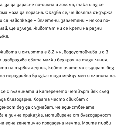
за да зарасне по-силна и голяма, така и аз се
ляма мога да порасна. Оказва се, че волята съдържа
са навсякъде – вплетени, заплетени – някои по-
 май, ще излезе, животът ни се крепи на разни
ъже.
живота и смъртта е 8.2 мм, водоустойчива и с 3
а изобразява двата малки безкрая на тази линия.
то на първия ледник, който очите ми съзират, без
дна неразривна връзка: тази между мен и планината.
х се с планината и катеренето четвърт век след
ъда благодарна. Хората често свикват с
аденост без да съзнават, че единствената
а е зимна приказка, мотивирана от благодарност
на една генетично предадена мечта. Моите първи