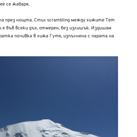
ее се жабаря.
а през нощта. Стил scrambling между хижите Тет
 е във всеки дъх, отмерен, без излишък. Издишам
ратка почивка в хижа Гуте, изпълнена с парата на