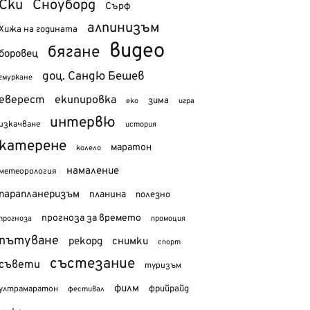
Ски
Сноуборд
Сърф
алпинизъм
Хижа на годината
видео
бягане
боровец
доц. Сандю Бешев
гмуркане
еверест
екипировка
зима
еко
игра
интервю
изкачване
история
катерене
маратон
колело
намаление
метеорология
парапланеризъм
планина
полезно
прогноза за времето
прогноза
промоция
пътуване
рекорд
снимки
спорт
състезание
съвети
туризъм
филм
фрийрайд
ултрамаратон
фестивал