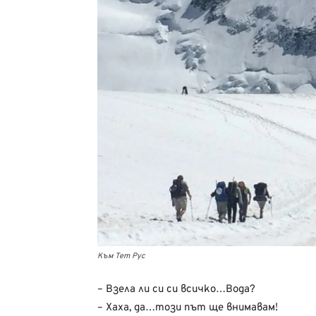
Към Тет Рус
– Взела ли си си всичко…Вода?
– Хаха, да…този път ще внимавам!