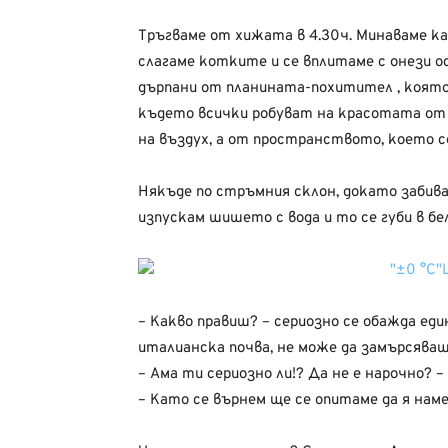
Тръгваме от хижата в 4.30ч. Минаваме к
слагаме котките и се вплитаме с онези ос
дърпани от планината-похитител , която н
където всички робуват на красотата от 
на въздух, а от пространството, което се
Някъде по стръмния склон, докато забивам 
изпускам шишето с вода и то се губи в б
– Какво правиш? – сериозно се обажда ед
италианска почва, не може да замърсяваш
– Ама ти сериозно ли!? Да не е нарочно? –
– Като се върнем ще се опитаме да я нам