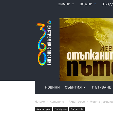
ЗИМНИ
ВОДНИ
ВЪЗД
Списание
360°
НОВИНИ
СЪБИТИЯ
ПЪТУВАНЕ
Начало
Катерене
Алпинизъм
Моята зимна ис
Алпинизъм
Катерене
Спортове