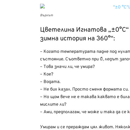
Върхът
Цветелина Игнатова „±0°С“ 
зимна история на 360°“:
– Когато температурата падне под нулат
състояние. Съответно при 0˚, ледът започ
– Това значи ли, че умира?
– Кое?
– Водата.
– Не бих казал. Просто сменя формата си.
– Но щом вече не е такава каквато е била,
мислите ли?
– Ами, предполагам, че може и така да се 
Умирам и се прераждам цял живот. Няколк