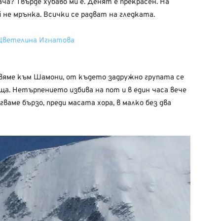
лача? Твърде хубаво ми е. Денят е прекрасен. На
 не мрънка. Всички се радват на гледката.
вяме към Шамони, от където задружно групата се
ща. Нетърпението избива на пот и в един часа вече
гваме бързо, преди масата хора, в малко без два