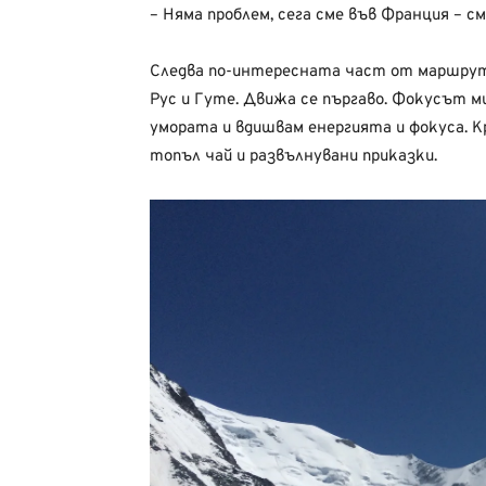
– Няма проблем, сега сме във Франция – см
Следва по-интересната част от маршрут
Рус и Гуте. Движа се пъргаво. Фокусът ми
умората и вдишвам енергията и фокуса. К
топъл чай и развълнувани приказки.