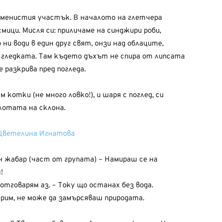
аменистия участък. В началото на глетчера
мици. Мисля си: приличаме на синджири роби,
и води в един друг свят, онзи над облаците,
гледката. Там където дъхът не спира от липсата
 разкрива пред погледа.
котки (не много ловко!), и шаря с поглед, си
елотата на склона.
ин жабар (част от групата) – Намираш се на
!
 отговарям аз. – Току що останах без вода.
ерим, не може да замърсяваш природата.