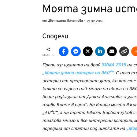
Моята зимна исто
от
Цветелина Игнатова
-
21.02.2016
Сподели
SHARES
Преди излизането на брой
ЗИМА 2015
на с
„Моята зимна история на 360°“
. С него 
истории от предходните зими, които сте 
която се хареса най-много на екипа на 36
беше разказана от Даяна Ангелова, а загл
първо Конче в едно“. На второ място в к
„±0°С“, а на трето Евлоги Бирботчуков с
толкова много и все интересни истории, 
поредица от статии под шапката на
„Моя