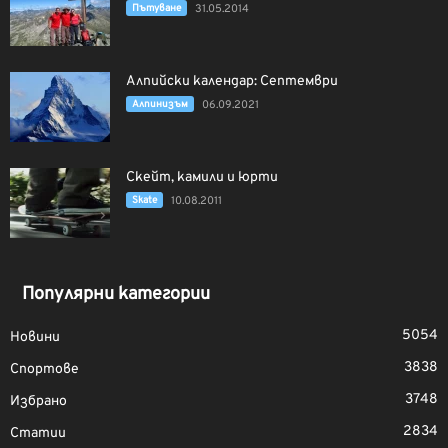
Пътуване
31.05.2014
Алпийски календар: Септември
Алпинизъм
06.09.2021
Скейт, камили и юрти
Skate
10.08.2011
Популярни категории
5054
Новини
3838
Спортове
3748
Избрано
2834
Статии