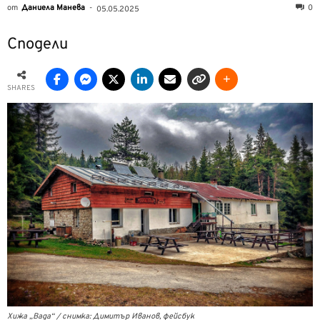
от
Даниела Манева
-
0
05.05.2025
Сподели
SHARES
Хижа „Вада“ / снимка: Димитър Иванов, фейсбук