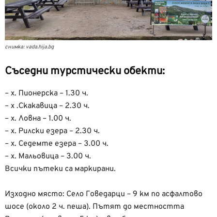
снимка: vada.hija.bg
Съседни турстически обекти:
– х. Пионерска – 1.30 ч.
– х .Скакавица – 2.30 ч.
– х. Ловна – 1.00 ч.
– х. Рилски езера – 2.30 ч.
– х. Седемте езера – 3.00 ч.
– х. Мальовица – 3.00 ч.
Всички пътеки са маркирани.
Изходно място: Село Говедарци – 9 км по асфалтово
шосе (около 2 ч. пеша). Пътят до местността