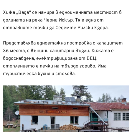
Хижа „Вада“ се намира в едноименната местност в
долината на река Черни Искър. Тя е една от
отправните точки за Седемте Рилски Езера.
Представлява едноетажна постройка с капацитет
36 места, с външни санитарни възли. Хижата е
водоснабдена, електрифицирана от ВЕЦ,
отоплението е печки на твърдо гориво. Има
туристическа кухня и столова.