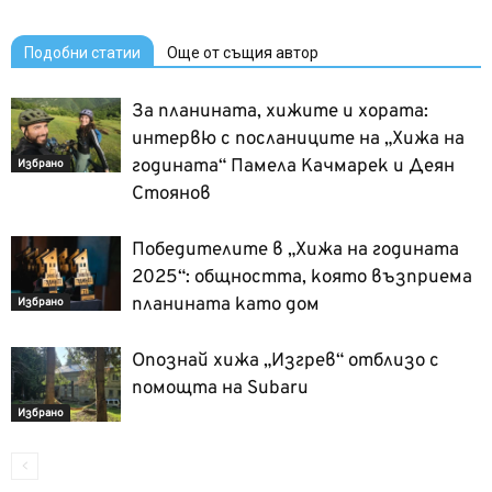
Подобни статии
Още от същия автор
За планината, хижите и хората:
интервю с посланиците на „Хижа на
годината“ Памела Качмарек и Деян
Избрано
Стоянов
Победителите в „Хижа на годината
2025“: общността, която възприема
планината като дом
Избрано
Опознай хижа „Изгрев“ отблизо с
помощта на Subaru
Избрано