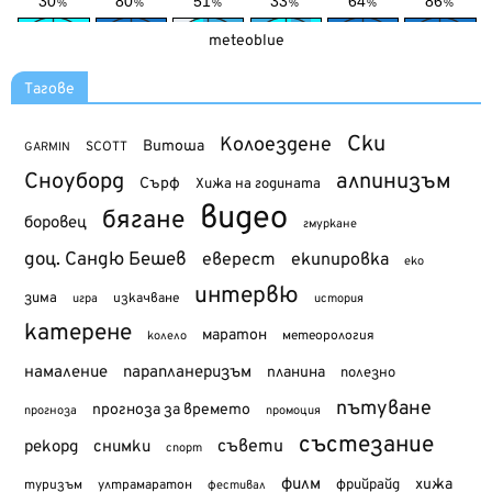
meteoblue
Тагове
Ски
Колоездене
Витоша
SCOTT
GARMIN
Сноуборд
алпинизъм
Сърф
Хижа на годината
видео
бягане
боровец
гмуркане
доц. Сандю Бешев
еверест
екипировка
еко
интервю
зима
изкачване
история
игра
катерене
маратон
метеорология
колело
намаление
парапланеризъм
планина
полезно
пътуване
прогноза за времето
прогноза
промоция
състезание
съвети
рекорд
снимки
спорт
филм
хижа
туризъм
фрийрайд
ултрамаратон
фестивал