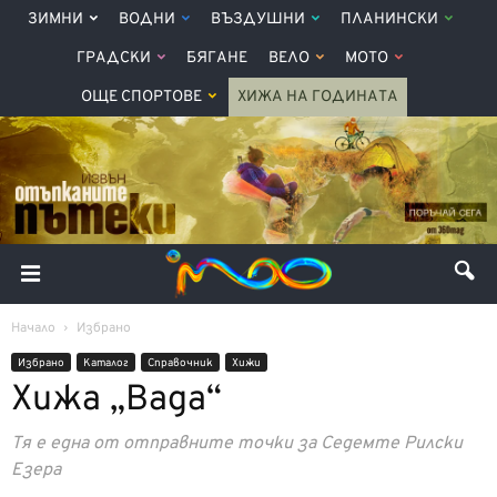
ЗИМНИ
ВОДНИ
ВЪЗДУШНИ
ПЛАНИНСКИ
ГРАДСКИ
БЯГАНЕ
ВЕЛО
МОТО
ОЩЕ СПОРТОВЕ
ХИЖА НА ГОДИНАТА
Начало
Избрано
Избрано
Каталог
Справочник
Хижи
Хижа „Вада“
Тя е една от отправните точки за Седемте Рилски
Езера