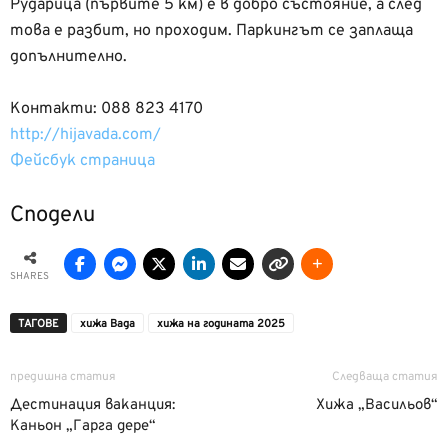
Рударица (първите 5 км) е в добро състояние, а след
това е разбит, но проходим. Паркингът се заплаща
допълнително.
Контакти: 088 823 4170
http://hijavada.com/
Фейсбук страница
Сподели
SHARES
ТАГОВЕ
хижа Вада
хижа на годината 2025
предишна статия
Следваща статия
Дестинация ваканция:
Хижа „Васильов“
Каньон „Гарга дере“