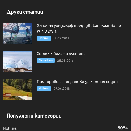
Други статии
Започна уиндсърф предизвикателството
WIND2WIN
Новини
18.09.2018
Хотел в бялата пустиня
Пътуване
25.08.2016
Пампорово се подготвя за летния сезон
Новини
07.06.2018
Популярни категории
5054
Новини