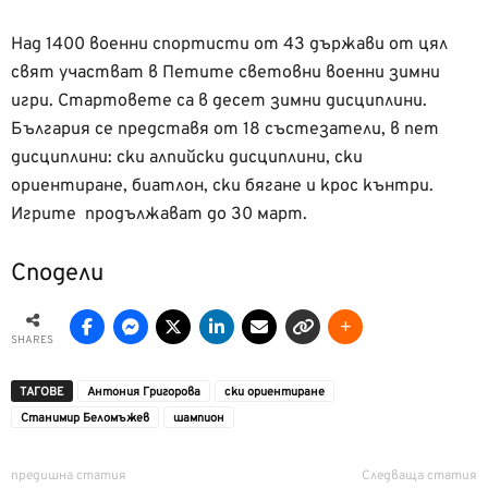
Над 1400 военни спортисти от 43 държави от цял
свят участват в Петите световни военни зимни
игри. Стартовете са в десет зимни дисциплини.
България се представя от 18 състезатели, в пет
дисциплини: ски алпийски дисциплини, ски
ориентиране, биатлон, ски бягане и крос кънтри.
Игрите продължават до 30 март.
Сподели
SHARES
ТАГОВЕ
Антония Григорова
ски ориентиране
Станимир Беломъжев
шампион
предишна статия
Следваща статия