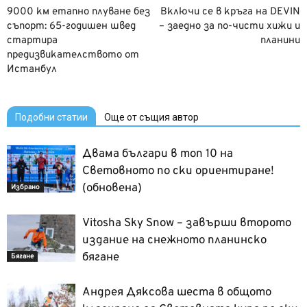
9000 км етапно плуване без
Включи се в кръга на DEVIN
съпорт: 65-годишен швед
– заедно за по-чисти хижи и
стартира
планини
предизвикателството от
Истанбул
Подобни статии
Още от същия автор
Двама българи в топ 10 на
Световното по ски ориентиране!
(обновена)
Избрано
Vitosha Sky Snow – завърши второто
издание на снежното планинско
бягане
Бягане
Андрея Дяксова шеста в общото