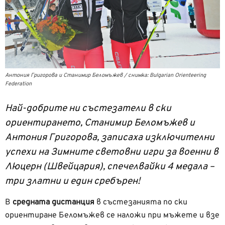
Антония Григорова и Станимир Беломъжев / снимка: Bulgarian Orienteering
Federation
Най-добрите ни състезатели в ски
ориентирането, Станимир Беломъжев и
Антония Григорова, записаха изключителни
успехи на Зимните световни игри за военни в
Люцерн (Швейцария), спечелвайки 4 медала –
три златни и един сребърен!
В
средната дистанция
в състезанията по ски
ориентиране Беломъжев се наложи при мъжете и взе