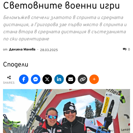
Световните военни игри
Беломъжев спечели златото в спринта и средната
дистанция, а Григорова зае първо място в спринта и
стана втора в средната дистанция в състезанията
по ски ориентиране
от
Даниела Манева
-
0
28.03.2025
Сподели
SHARES