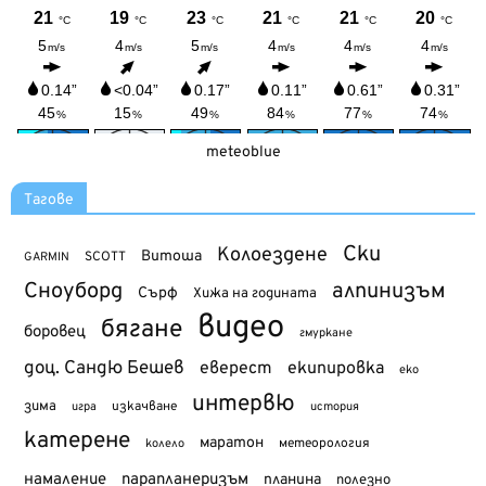
meteoblue
Тагове
Ски
Колоездене
Витоша
SCOTT
GARMIN
Сноуборд
алпинизъм
Сърф
Хижа на годината
видео
бягане
боровец
гмуркане
доц. Сандю Бешев
еверест
екипировка
еко
интервю
зима
изкачване
история
игра
катерене
маратон
метеорология
колело
намаление
парапланеризъм
планина
полезно