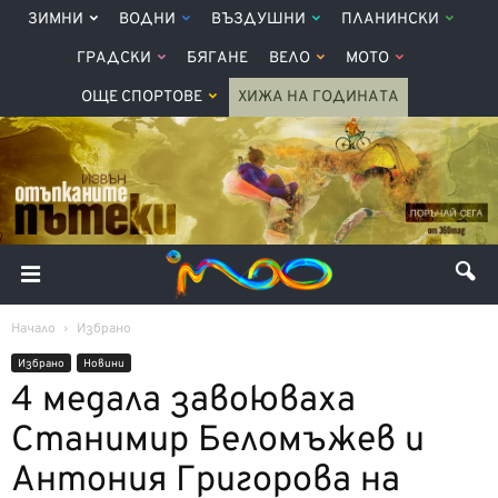
ЗИМНИ
ВОДНИ
ВЪЗДУШНИ
ПЛАНИНСКИ
ГРАДСКИ
БЯГАНЕ
ВЕЛО
МОТО
ОЩЕ СПОРТОВЕ
ХИЖА НА ГОДИНАТА
Начало
Избрано
Избрано
Новини
4 медала завоюваха
Станимир Беломъжев и
Антония Григорова на