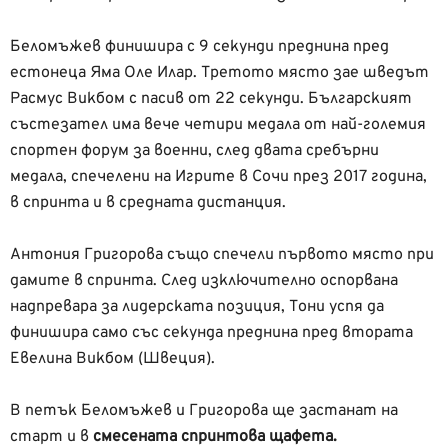
Беломъжев финишира с 9 секунди преднина пред
естонеца Яма Оле Илар. Третото място зае шведът
Расмус Викбом с пасив от 22 секунди. Българският
състезател има вече четири медала от най-големия
спортен форум за военни, след двата сребърни
медала, спечелени на Игрите в Сочи през 2017 година,
в спринта и в средната дистанция.
Антония Григорова също спечели първото място при
дамите в спринта. След изключително оспорвана
надпревара за лидерската позиция, Тони успя да
финишира само със секунда преднина пред втората
Евелина Викбом (Швеция).
В петък Беломъжев и Григорова ще застанат на
старт и в
смесената спринтова щафета.