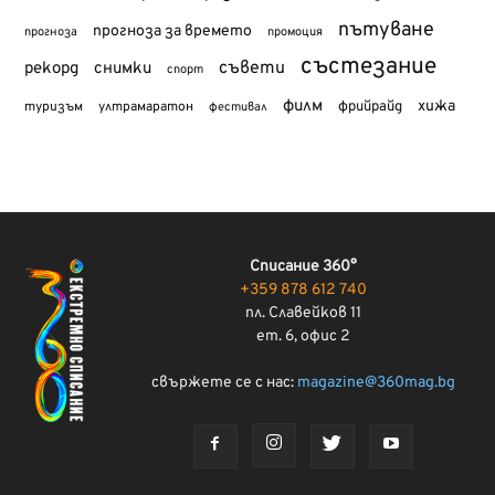
пътуване
прогноза за времето
прогноза
промоция
състезание
съвети
рекорд
снимки
спорт
филм
хижа
туризъм
фрийрайд
ултрамаратон
фестивал
Списание 360°
+359 878 612 740
пл. Славейков 11
ет. 6, офис 2
свържете се с нас:
magazine@360mag.bg