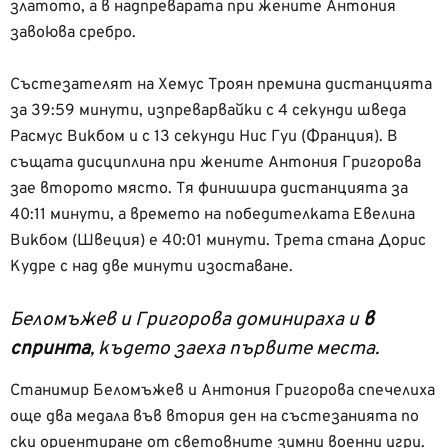
златото, а в надпреварата при жените Антония
завоюва сребро.
Състезателят на Хемус Троян премина дистанцията
за 39:59 минути, изпреварвайки с 4 секунди шведа
Расмус Викбом и с 13 секунди Нис Гуи (Франция). В
същата дисциплина при жените Антония Григорова
зае второто място. Тя финишира дистанцията за
40:11 минути, а времето на победителката Евелина
Викбом (Швеция) е 40:01 минути. Трета стана Дорис
Кудре с над две минути изоставане.
Беломъжев и Григорова доминираха и
в
спринта
, където заеха първите места.
Станимир Беломъжев и Антония Григорова спечелиха
още два медала във втория ден на състезанията по
ски ориентиране от световните зимни военни игри.