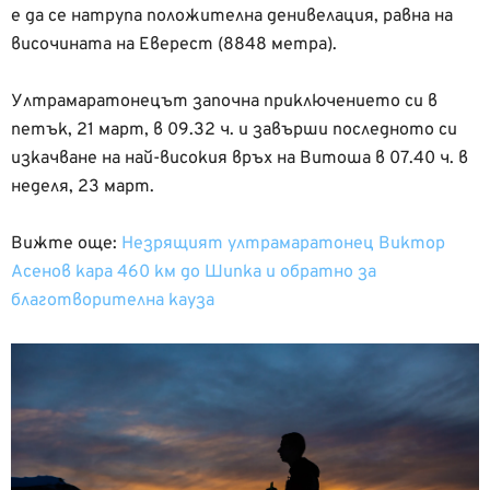
е да се натрупа положителна денивелация, равна на
височината на Еверест (8848 метра).
Ултрамаратонецът започна приключението си в
петък, 21 март, в 09.32 ч. и завърши последното си
изкачване на най-високия връх на Витоша в 07.40 ч. в
неделя, 23 март.
Вижте още:
Незрящият ултрамаратонец Виктор
Асенов кара 460 км до Шипка и обратно за
благотворителна кауза