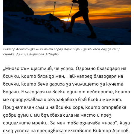
Виктор Асенов изкачи 19 пъти поред Черни връх за 46 часа, без да спи /
снимка: Деница Кирилова, Artisipho
„Много съм щастлив, че успях. Огромно благодаря на
всички, които бяха до мен. Най-напред благодаря на
всички, които вече дариха за училището за кучета
водачи. Благодаря на всеки един от пейсърите, които
ме придружаваха и окуражаваха във всеки момент.
Признателен съм и на всички хора, които отправяха
добри думи и ми вдъхваха сила на място и през
социалните мрежи. За мен това означава много“, каза
след успеха на предизвикателството Виктор Асенов.