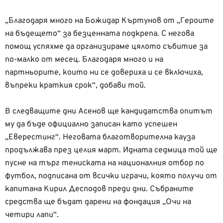
„Благодаря много на Божидар Къртунов от „Героите
на бъдещето“ за безценната подкрепа. С негова
помощ успяхме да организираме цялото събитие за
по-малко от месец. Благодаря много и на
партньорите, които ни се довериха и се включиха,
въпреки краткия срок“, добави той.
В следващите дни Асенов ще кандидатства опитът
му да бъде официално записан като успешен
„Еверестинг“. Неговата благотворителна кауза
продължава през целия март. Идната седмица той ще
пусне на търг тениската на националния отбор по
футбол, подписана от всички играчи, която получи от
капитана Кирил Десподов преди дни. Събраните
средства ще бъдат дарени на фондация „Очи на
четири лапи“.