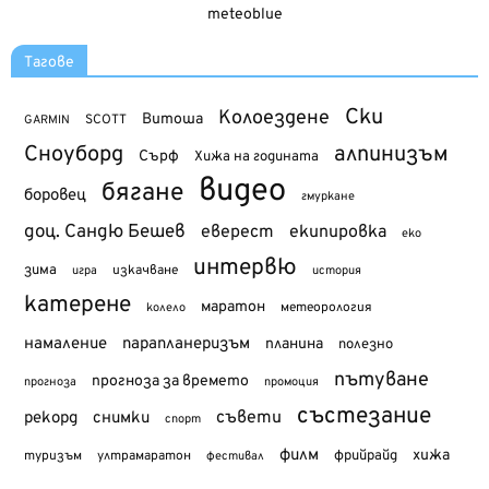
meteoblue
Тагове
Ски
Колоездене
Витоша
SCOTT
GARMIN
Сноуборд
алпинизъм
Сърф
Хижа на годината
видео
бягане
боровец
гмуркане
доц. Сандю Бешев
еверест
екипировка
еко
интервю
зима
изкачване
история
игра
катерене
маратон
метеорология
колело
намаление
парапланеризъм
планина
полезно
пътуване
прогноза за времето
прогноза
промоция
състезание
съвети
рекорд
снимки
спорт
филм
хижа
туризъм
фрийрайд
ултрамаратон
фестивал