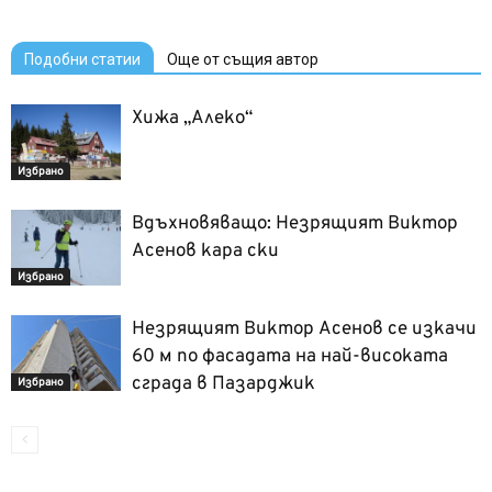
Подобни статии
Още от същия автор
Хижа „Алеко“
Избрано
Вдъхновяващо: Незрящият Виктор
Асенов кара ски
Избрано
Незрящият Виктор Асенов се изкачи
60 м по фасадата на най-високата
сграда в Пазарджик
Избрано