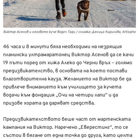
Виктор Асенов и неговото куче водач Тади / снимка: Деница Кирилова, Artisipho
46 часа и 8 минути бяха необходими на незрящия
планински ултрамаратонец Виктор Асенов да се качи
19 пъти поред от хижа Алеко до Черни връх – голямо
предизвикателство, в основата на което постави
благотворителна кауза. Желанието на Виктор бе да
привлече вниманието към училището за кучета
водачи към фондация „Очи на четири лапи“ и да
призове хората да даряват средства.
Предизвикателството беше част от мартенската
кампания на Виктор. Наречено „Еверестинг“, то се
състои в бягане от една точка до друга, като целта