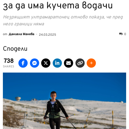
за да има кучета водачи
Незрящият ултрамаратонец отново показа, че пред
него граници няма
от
Даниела Манева
-
0
24.03.2025
Сподели
738
SHARES