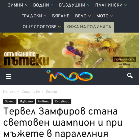
ЗИМНИ
ВОДНИ
ВЪЗДУШНИ
ПЛАНИНСКИ
ГРАДСКИ
БЯГАНЕ
ВЕЛО
МОТО
ОЩЕ СПОРТОВЕ
ХИЖА НА ГОДИНАТА
Начало
Спортове
Зимни
Зимни
Избрано
Новини
Сноуборд
Тервел Замфиров стана
световен шампион и при
мъжете в паралелния