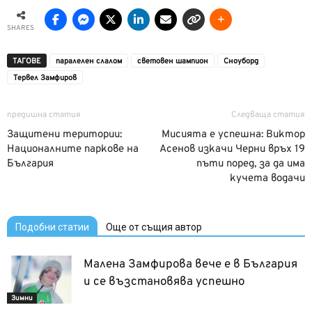
SHARES
ТАГОВЕ
паралелен слалом
световен шампион
Сноуборд
Тервел Замфиров
предишна статия
Следваща статия
Защитени територии:
Мисията е успешна: Виктор
Националните паркове на
Асенов изкачи Черни връх 19
България
пъти поред, за да има
кучета водачи
Подобни статии
Още от същия автор
Малена Замфирова вече е в България
и се възстановява успешно
Зимни