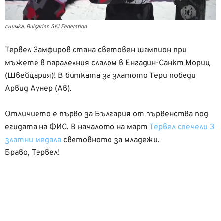
снимка: Bulgarian SKI Federation
Тервел Замфиров стана световен шампион при
мъжете в паралелния слалом в Енгадин-Санкт Мориц
(Швейцария)! В битката за златото Тери победи
Арвид Аунер (Ав).
Отличието е първо за България от първенства под
егидата на ФИС. В началото на март
Тервел спечели 3
златни медала
световното за младежи.
Браво, Тервел!