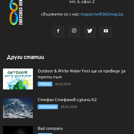
ет. 6, офис 2
свържете се с нас:
magazine@360mag.bg
Други статии
Outdoor & White Water Fest ще се проведе за
трети път
Новини
18.02.2019
Стефан Стефанов изкачи К2
Алпинизъм
25.07.2019
Bad company