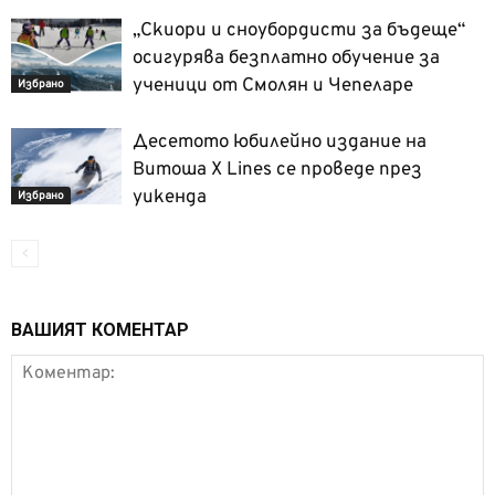
„Скиори и сноубордисти за бъдеще“
осигурява безплатно обучение за
ученици от Смолян и Чепеларе
Избрано
Десетото юбилейно издание на
Витоша X Lines се проведе през
уикенда
Избрано
ВАШИЯТ КОМЕНТАР