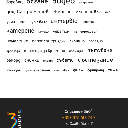
видео
бягане
боровец
гмуркане
доц. Сандю Бешев
еверест
екипировка
еко
интервю
зима
изкачване
история
игра
катерене
маратон
метеорология
колело
намаление
парапланеризъм
планина
полезно
пътуване
прогноза за времето
прогноза
промоция
състезание
съвети
рекорд
снимки
спорт
филм
хижа
туризъм
фрийрайд
ултрамаратон
фестивал
Списание 360°
+359 878 612 740
пл. Славейков 11