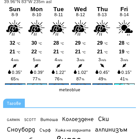
meteoblue
Тагове
Ски
Колоездене
Витоша
SCOTT
GARMIN
Сноуборд
алпинизъм
Сърф
Хижа на годината