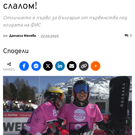
слалом!
Отличието е първо за България от първенства под
егидата на ФИС
от
Даниела Манева
-
0
22.03.2025
Сподели
SHARES