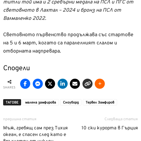
титли той има и 2 сребърни медала на ПСЛ и ПГС от
световното в Лахтал – 2024 и бронз на ПСЛ от
Валмаленко 2022.
Световното първенство продължава със стартове
на 5 и 6 март, когато са паралелният слалом и
отборната надпревара.
Сподели
SHARES
ТАГОВЕ
малена замфирова
Сноуборд
Тервел Замфиров
предишна статия
Следваща статия
Мъж, гребящ сам през Тихия
10 ски курорта в Гърция
океан, е спасен след като е