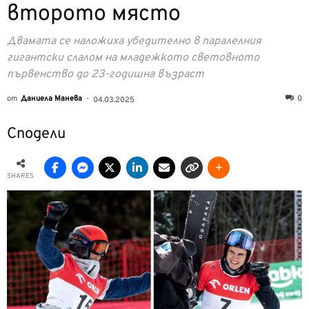
второто място
Двамата се наложиха убедително в паралелния
гигантски слалом на младежкото световното
първенство до 23-годишна възраст
от
Даниела Манева
-
0
04.03.2025
Сподели
SHARES