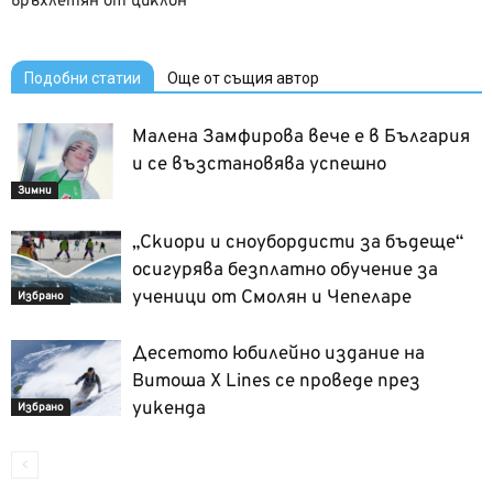
връхлетян от циклон
Подобни статии
Още от същия автор
Малена Замфирова вече е в България
и се възстановява успешно
Зимни
„Скиори и сноубордисти за бъдеще“
осигурява безплатно обучение за
ученици от Смолян и Чепеларе
Избрано
Десетото юбилейно издание на
Витоша X Lines се проведе през
уикенда
Избрано