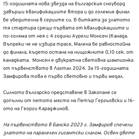
15-годишната нова звезда на българския сноуборд
завърши квалификациите втора и до големия финал
бе убедителна в сериите си. В битката за златото
тя стартира срещу първата от квалификациите и
по-голяма от нея с 4 години Аурели Монсен (Канада.
Въпреки че не избира трасе, Малена бе равностойна
до финала, където остана на нищожните 0,10 сек. от
канадката. Монсен е двукратна световна шампионка
от първенството в Лахтал 2024. За 15-годишната
Замфирова това е първо световно и първи медал.
Силното българско представяне в Закопане се
допълни от петото място на Петър Гергьовски и 16-
ото на Георги Караджинов.
На първенството в Банско 2023 г. Замфиров спечели
златото на паралелен гигантски слалом. Освен двете