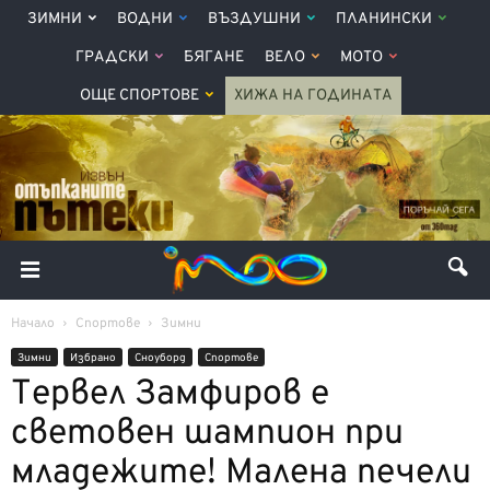
ЗИМНИ
ВОДНИ
ВЪЗДУШНИ
ПЛАНИНСКИ
ГРАДСКИ
БЯГАНЕ
ВЕЛО
МОТО
ОЩЕ СПОРТОВЕ
ХИЖА НА ГОДИНАТА
Начало
Спортове
Зимни
Зимни
Избрано
Сноуборд
Спортове
Тервел Замфиров е
световен шампион при
младежите! Малена печели