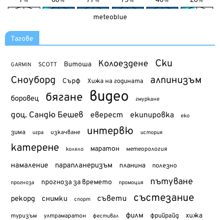
meteoblue
Тагове
Ски
Колоездене
Витоша
SCOTT
GARMIN
Сноуборд
алпинизъм
Сърф
Хижа на годината
видео
бягане
боровец
гмуркане
доц. Сандю Бешев
еверест
екипировка
еко
интервю
зима
изкачване
история
игра
катерене
маратон
метеорология
колело
намаление
парапланеризъм
планина
полезно
пътуване
прогноза за времето
прогноза
промоция
състезание
съвети
рекорд
снимки
спорт
филм
хижа
туризъм
фрийрайд
ултрамаратон
фестивал