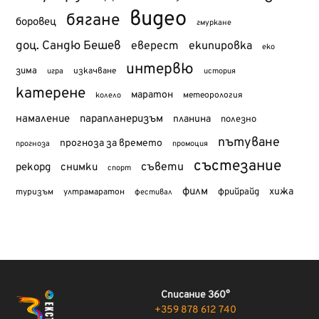
видео
бягане
боровец
гмуркане
доц. Сандю Бешев
еверест
екипировка
еко
интервю
зима
изкачване
история
игра
катерене
маратон
метеорология
колело
намаление
парапланеризъм
планина
полезно
пътуване
прогноза за времето
прогноза
промоция
състезание
съвети
рекорд
снимки
спорт
филм
хижа
туризъм
фрийрайд
ултрамаратон
фестивал
Списание 360°
+359 878 612 740