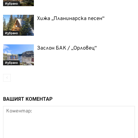
Избрано
Хижа „Планинарска песен“
Избрано
Заслон БАК / „Орловец“
Избрано
ВАШИЯТ КОМЕНТАР