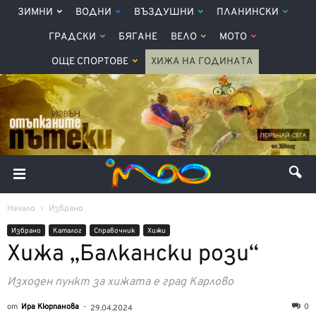
ЗИМНИ
ВОДНИ
ВЪЗДУШНИ
ПЛАНИНСКИ
ГРАДСКИ
БЯГАНЕ
ВЕЛО
МОТО
ОЩЕ СПОРТОВЕ
ХИЖА НА ГОДИНАТА
Начало
Избрано
Избрано
Каталог
Справочник
Хижи
Хижа „Балкански рози“
Изходен пункт за хижата е град Карлово
от
Ира Кюрпанова
-
0
29.04.2024