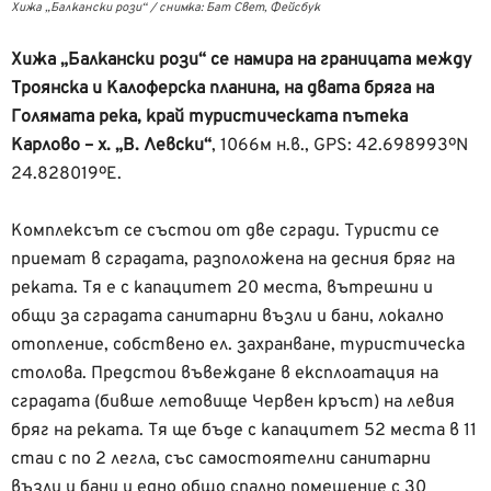
Хижа „Балкански рози“ / снимка: Бат Свет, Фейсбук
Хижа „Балкански рози“ се намира на границата между
Троянска и Калоферска планина, на двата бряга на
Голямата река, край туристическата пътека
Карлово – х. „В. Левски“
, 1066м н.в., GPS: 42.698993ºN
24.828019ºE.
Комплексът се състои от две сгради. Туристи се
приемат в сградата, разположена на десния бряг на
реката. Тя е с капацитет 20 места, вътрешни и
общи за сградата санитарни възли и бани, локално
отопление, собствено ел. захранване, туристическа
столова. Предстои въвеждане в експлоатация на
сградата (бивше летовище Червен кръст) на левия
бряг на реката. Тя ще бъде с капацитет 52 места в 11
стаи с по 2 легла, със самостоятелни санитарни
възли и бани и едно общо спално помещение с 30