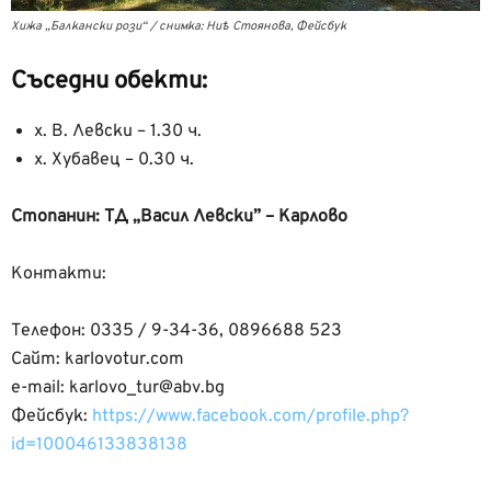
Хижа „Балкански рози“ / снимка: Ниѣ Стоянова, Фейсбук
Съседни обекти:
х. В. Левски – 1.30 ч.
х. Хубавец – 0.30 ч.
Стопанин: ТД „Васил Левски” – Карлово
Контакти:
Телефон: 0335 / 9-34-36, 0896688 523
Сайт: karlovotur.com
e-mail: karlovo_tur@abv.bg
Фейсбук:
https://www.facebook.com/profile.php?
id=100046133838138