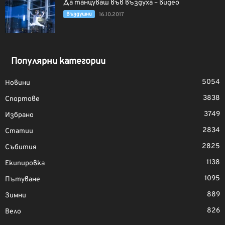
Да танцуваш във въздуха – видео
Въздушни
16.10.2017
Популярни категории
5054
Новини
3838
Спортове
3749
Избрано
2834
Статии
2825
Събития
1138
Екипировка
1095
Пътуване
889
Зимни
826
Вело