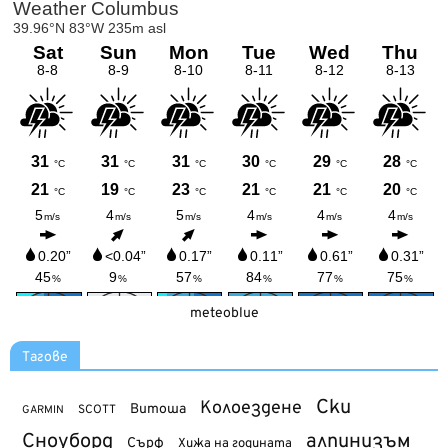
meteoblue
Тагове
Ски
Колоездене
Витоша
SCOTT
GARMIN
Сноуборд
алпинизъм
Сърф
Хижа на годината