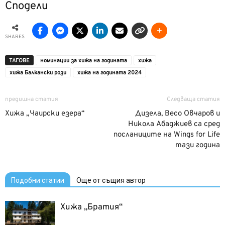
Сподели
SHARES
ТАГОВЕ
номинации за хижа на годината
хижа
хижа Балкански рози
хижа на годината 2024
предишна статия
Следваща статия
Хижа „Чаирски езера“
Дизела, Весо Овчаров и
Никола Абаджиев са сред
посланиците на Wings for Life
тази година
Подобни статии
Още от същия автор
Хижа „Братия“