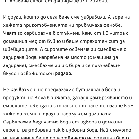
правене сироп от джинджифил и лимони.
И други, които до сега вече сме забравили. А горе на
хижата приготовленията ни привличаха фенове.
Чаят
го сервирахме в стъклени кани от 1,5 литра с
домашния мед от вуйчо и беше страхотен хит за
швейцарците. А сиропите освен че ги смесвахме с
газирана вода, направена на място (с машина за
газиране), смесвахме ги и с бира и се получаваше
вкусен освежителен
радлер
.
Не качвахме и не предлагахме бутилирана вода и
продукти на Кола в хижата, заради замърсяването и
емисиите, свързани с транспортирането нагоре към
хижата пълни и празни надолу към долината.
Сервирахме безплатно вода от извора и домашни
сиропи, разтворени пак в изворна вода. Най-смелото
ни начинание беше приготвянето на домашна бира с