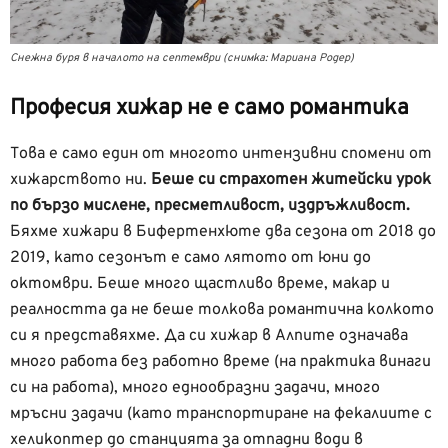
Снежна буря в началото на септември (снимка: Мариана Родер)
Професия хижар не е само романтика
Това е само един от многото интензивни спомени от
хижарството ни.
Беше си страхотен житейски урок
по бързо мислене, пресметливост, издръжливост.
Бяхме хижари в Бифертенхюте два сезона от 2018 до
2019, като сезонът е само лятото от юни до
октомври. Беше много щастливо време, макар и
реалността да не беше толкова романтична колкото
си я представяхме. Да си хижар в Алпите означава
много работа без работно време (на практика винаги
си на работа), много еднообразни задачи, много
мръсни задачи (като транспортиране на фекалиите с
хеликоптер до станцията за отпадни води в