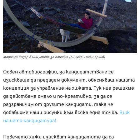
Мариана Родер в минутите за почивка (снимка: личен архив)
Освен автобиографии, за кандидатстване се
изискваше да предадем документ, обясняващ нашата
концепция за управление на хижата. Тук ние решихме
да действаме смело и по-креативно, за да се
разграничим от другите кандидати, така че
добавихме наши рисунки към всяка една точка.
Виж
нашата кандидатура!
Повечето хижи изискват кандидатите да са