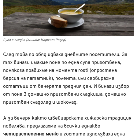
Супа с гледка (снимка: Мариана Родер)
След това по обяд идваха дневните посетители. За
тях винаги имахме поне по една супа приготвена,
понякога правихме на момента rösti (опростена
версия на пататник), полента, или сервирахме
остатъци от вечерята предния ден. И винаги избор
от поне 3 домашно приготвени сладкиша, домашно
приготвен сладолед и шоколад.
А за вечеря както швейцарската хижарска традиция
повелява, предлагахме на всички еднакво
четиристепенно меню
и гостите използваха една