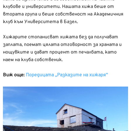
клубове и университети. Нашата хижа беше от
втората група и беше собственост на Академичния
клуб към Университета в Базел.
Хижарите стопанисват хижата без да получават
заплата, поемат цялата отговорност за храната и
нощувките и дават процент от печалбата, като
наем на клуба собственик.
Виж още:
Поредицата „Разказите на хижаря“