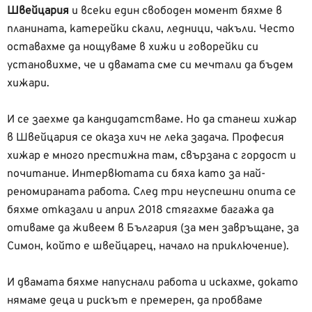
Швейцария
и всеки един свободен момент бяхме в
планината, катерейки скали, ледници, чакъли. Често
оставахме да нощуваме в хижи и говорейки си
установихме, че и двамата сме си мечтали да бъдем
хижари.
И се заехме да кандидатстваме. Но да станеш хижар
в Швейцария се оказа хич не лека задача. Професия
хижар е много престижна там, свързана с гордост и
почитание. Интервютата си бяха като за най-
реномираната работа. След три неуспешни опита се
бяхме отказали и април 2018 стягахме багажа да
отиваме да живеем в България (за мен завръщане, за
Симон, който е швейцарец, начало на приключение).
И двамата бяхме напуснали работа и искахме, докато
нямаме деца и рискът е премерен, да пробваме