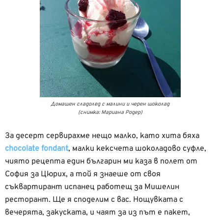
Домашен сладолед с малини и черен шоколад
(снимка: Мариана Родер)
За десерт сервирахме нещо малко, като хита бяха
chocolate fondant
, малки кексчета шоколадово суфле,
чиято рецепта един българин ми каза в полет от
София за Цюрих, а той я знаеше от своя
съквартирант испанец работещ за Мишелин
ресторант. Ще я споделим с вас. Нощувката с
вечерята, закуската, и чаят за из път е пакет,