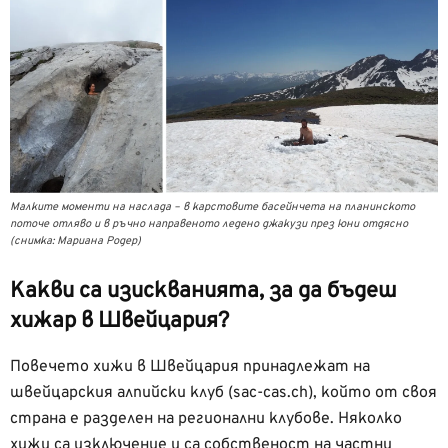
Малките моменти на наслада – в карстовите басейнчета на планинското
поточе отляво и в ръчно направеното ледено джакузи през юни отдясно
(снимка: Мариана Родер)
Какви са изискванията, за да бъдеш
хижар
в Швейцария
?
Повечето хижи в Швейцария принадлежат на
швейцарския алпийски клуб (sac-cas.ch), който от своя
страна е разделен на регионални клубове. Няколко
хижи са изключение и са собственост на частни