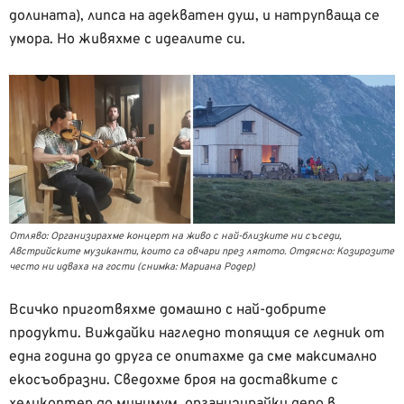
долината), липса на адекватен душ, и натрупваща се
умора. Но живяхме с идеалите си.
Отляво: Организирахме концерт на живо с най-близките ни съседи,
Австрийските музиканти, които са овчари през лятото. Отдясно: Козирозите
често ни идваха на гости (снимка: Мариана Родер)
Всичко приготвяхме домашно с най-добрите
продукти. Виждайки нагледно топящия се ледник от
една година до друга се опитахме да сме максимално
екосъобразни. Сведохме броя на доставките с
хеликоптер до минимум, организирайки депо в