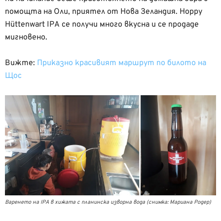
помощта на Оли, приятел от Нова Зеландия. Hoppy
Hüttenwart IPA се получи много вкусна и се продаде
мигновено.
Вижте:
Приказно красивият маршрут по билото на
Щос
Варенето на IPA в хижата с планинска изворна вода (снимка: Мариана Родер)