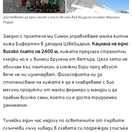
Доставката за един полет и после всичко във въздуха (снимка: Мариана
Родер)
Заедно с приятеля ми Симон управляваме малка китна
хижа Бифертен в западна Швейцария.
Кацнала на едно
високо плато на 2400 м,
хижата предлага страхотни
гледки но е и винаги брулена от вятъра. Цяло лято не
обличам къс панталон, а снежни бури през август
вече не ни изненадват. Философията ни за
стопанисване на хижата е да я снабдяваме с био
месгни продукти от малки фермери и мандри и да
правим всичко сами, което си е доста трудоемко
занимание.
Тичайки един час надолу по осветените от първите
слънчеви лъчи ливади в главата си подреждах списъка