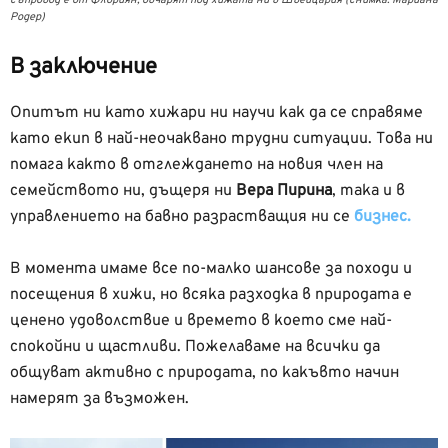
Родер)
В заключение
Опитът ни като хижари ни научи как да се справяме
като екип в най-неочаквано трудни ситуации. Това ни
помага както в отглеждането на новия член на
семейството ни, дъщеря ни
Вера Пирина
, така и в
управлението на бавно разрастващия ни се
бизнес.
В момента имаме все по-малко шансове за походи и
посещения в хижи, но всяка разходка в природата е
ценено удоволствие и времето в което сме най-
спокойни и щастливи. Пожелаваме на всички да
общуват активно с природата, по какъвто начин
намерят за възможен.