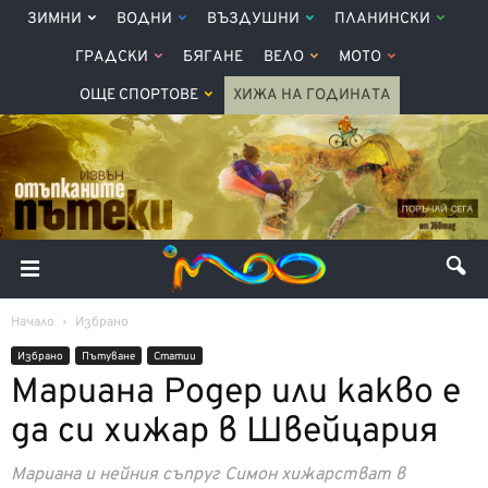
ЗИМНИ
ВОДНИ
ВЪЗДУШНИ
ПЛАНИНСКИ
ГРАДСКИ
БЯГАНЕ
ВЕЛО
МОТО
ОЩЕ СПОРТОВЕ
ХИЖА НА ГОДИНАТА
Начало
Избрано
Избрано
Пътуване
Статии
Мариана Родер или какво е
да си хижар в Швейцария
Мариана и нейния съпруг Симон хижарстват в