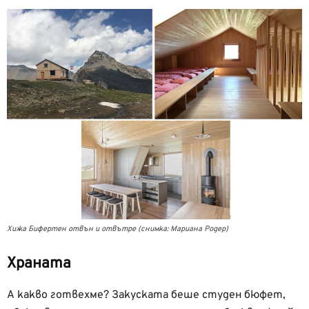
Хижа Бифертен отвън и отвътре (снимка: Мариана Родер)
Храната
А какво готвехме? Закуската беше студен бюфет,