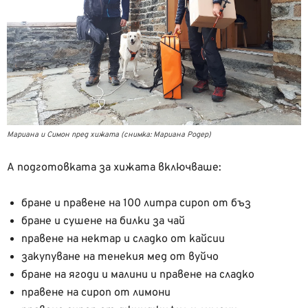
Мариана и Симон пред хижата (снимка: Мариана Родер)
А подготовката за хижата включваше:
бране и правене на 100 литра сироп от бъз
бране и сушене на билки за чай
правене на нектар и сладко от кайсии
закупуване на тенекия мед от вуйчо
бране на ягоди и малини и правене на сладко
правене на сироп от лимони