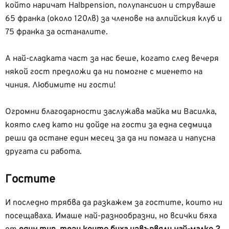
който наричат Halbpension, полупансион и струваше
65 франка (около 120лв) за членове на алпийския клуб и
75 франка за останалите.
А най-сладката част за нас беше, когато след вечеря
някой гост предложи да ни помогне с миенето на
чиния. Любимите ни гости!
Огромни благодарности заслужава майка ми Василка,
която след като ни дойде на гости за една седмица
реши да остане един месец за да ни помага и напусна
другата си работа.
Гостите
И последно трябва да разкажем за гостите, които ни
посещаваха. Имаше най-разнообразни, но всички бяха