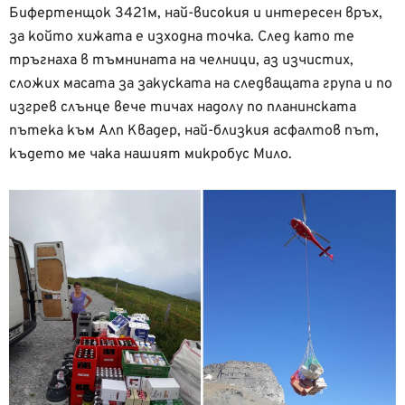
Бифертенщок 3421м, най-високия и интересен връх,
за който хижата е изходна точка. След като те
тръгнаха в тъмнината на челници, аз изчистих,
сложих масата за закуската на следващата група и по
изгрев слънце вече тичах надолу по планинската
пътека към Алп Квадер, най-близкия асфалтов път,
където ме чака нашият микробус Мило.