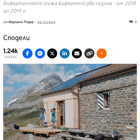
Бифертенхюте (хижа Бифертен) два сезона - от 2018
до 2019 г.
от
Мариана Родер
-
0
02.10.2023
Сподели
1.24k
SHARES