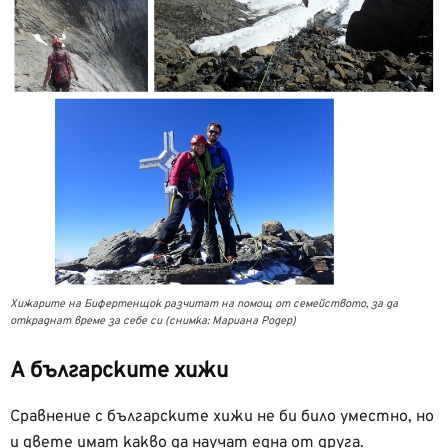
Хижарите на Бифертенщок разчитат на помощ от семейството, за да
откраднат време за себе си (снимка: Мариана Родер)
А българските хижи
Сравнение с българските хижи не би било уместно, но
и двете имат какво да научат една от друга.