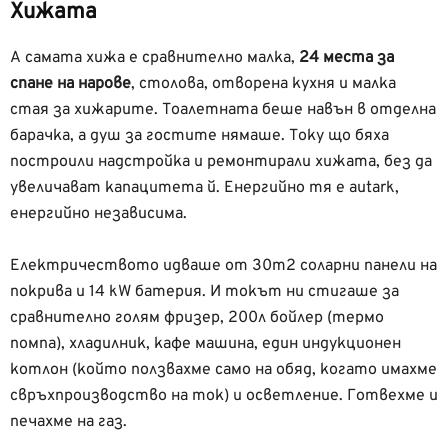
Хижата
А самата хижа е сравнително малка,
24 места за
спане на нарове
, столова, отворена кухня и малка
стая за хижарите. Тоалетната беше навън в отделна
барачка, а душ за гостите нямаше. Току що бяха
построили надстройка и ремонтирали хижата, без да
увеличават капацитета й. Енергийно тя е autark,
енергийно независима.
Електричеството идваше от 30m2 соларни панели на
покрива и 14 kW батерия. И токът ни стигаше за
сравнително голям фризер, 200л бойлер (термо
помпа), хладилник, кафе машина, един индукционен
котлон (който ползвахме само на обяд, когато имахме
свръхпроизводство на ток) и осветление. Готвехме и
печахме на газ.