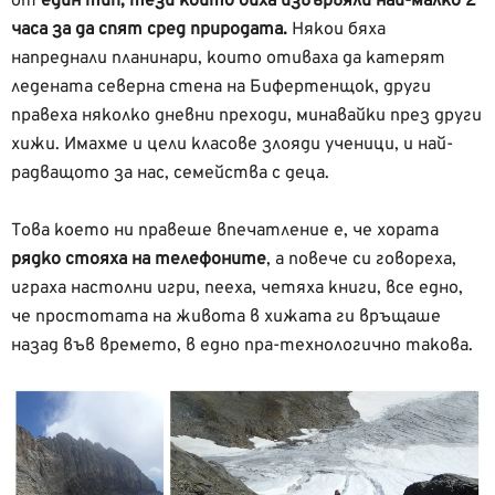
от
един тип, тези които биха извървяли най-малко 2
часа за да спят сред природата.
Някои бяха
напреднали планинари, които отиваха да катерят
ледената северна стена на Бифертенщок, други
правеха няколко дневни преходи, минавайки през други
хижи. Имахме и цели класове злояди ученици, и най-
радващото за нас, семейства с деца.
Това което ни правеше впечатление е, че хората
рядко стояха на телефоните
, а повече си говореха,
играха настолни игри, пееха, четяха книги, все едно,
че простотата на живота в хижата ги връщаше
назад във времето, в едно пра-технологично такова.