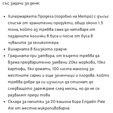
със задачи за деня:
Хипермаркета Продега (подобно на Метро) с дълъг
списък от хранителни продукти, общо около 1.5
тона, който аз трябва сама да натоваря от
пазарните колички в буса и после от буса в
чувалите за хеликоптера.
Винарната в близкото градче
Градината при затвора, от където трябва да
взема предварително заявени 20кг моркови, 10кг
картофи, 5кг домати, 100 листа манголд за
местните сарми и още зеленчуци и плодове, който
трябва добре да си изчислил да стигнат до
следващото зареждане след месец, но да не се
развалят преди това
Склада за напитки за 20 кашона бира Engadin Pale
Ale от местна микропивоварна