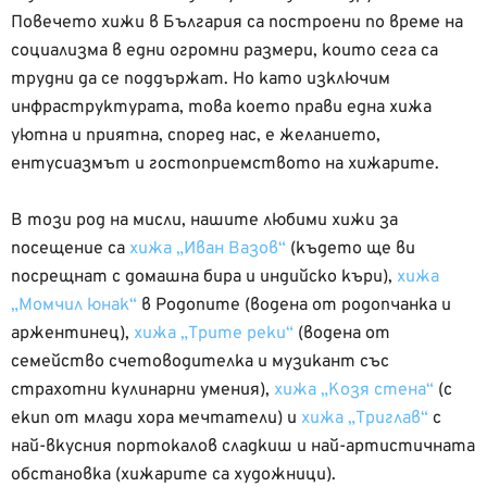
Повечето хижи в България са построени по време на
социализма в едни огромни размери, които сега са
трудни да се поддържат. Но като изключим
инфраструктурата, това което прави една хижа
уютна и приятна, според нас, е желанието,
ентусиазмът и гостоприемството на хижарите.
В този род на мисли, нашите любими хижи за
посещение са
хижа „Иван Вазов“
(където ще ви
посрещнат с домашна бира и индийско къри),
хижа
„Момчил юнак“
в Родопите (водена от родопчанка и
аржентинец),
хижа „Трите реки“
(водена от
семейство счетоводителка и музикант със
страхотни кулинарни умения),
хижа „Козя стена“
(с
екип от млади хора мечтатели) и
хижа „Триглав“
с
най-вкусния портокалов сладкиш и най-артистичната
обстановка (хижарите са художници).