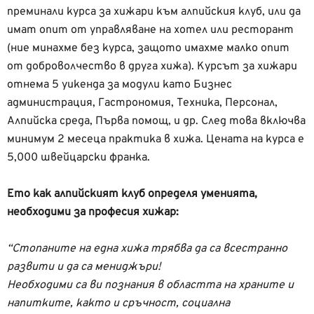
преминали курса за хижари към алпийския клуб, или да
имат опит от управляване на хотел или ресторант
(ние минахме без курса, защото имахме малко опит
от доброволчество в друга хижа). Курсът за хижари
отнема 5 уикенда за модули като Бизнес
администрация, Гастрономия, Техника, Персонал,
Алпийска среда, Първа помощ, и др. След това включва
минимум 2 месеца практика в хижа. Цената на курса е
5,000 швейцарски франка.
Ето как алпийският клуб определя уменията,
необходими за професия хижар:
“Стопаните на една хижа трябва да са всестранно
развити и да са мениджъри!
Необходими са ви познания в областта на храните и
напитките, както и сръчност, социална