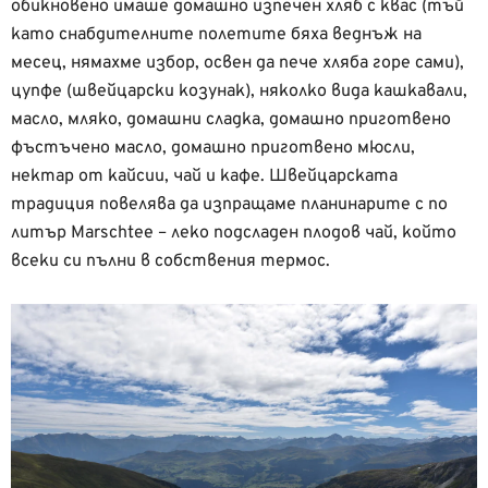
обикновено имаше домашно изпечен хляб с квас (тъй
като снабдителните полетите бяха веднъж на
месец, нямахме избор, освен да пече хляба горе сами),
цупфе (швейцарски козунак), няколко вида кашкавали,
масло, мляко, домашни сладка, домашно приготвено
фъстъчено масло, домашно приготвено мюсли,
нектар от кайсии, чай и кафе. Швейцарската
традиция повелява да изпращаме планинарите с по
литър Marschtee – леко подсладен плодов чай, който
всеки си пълни в собствения термос.