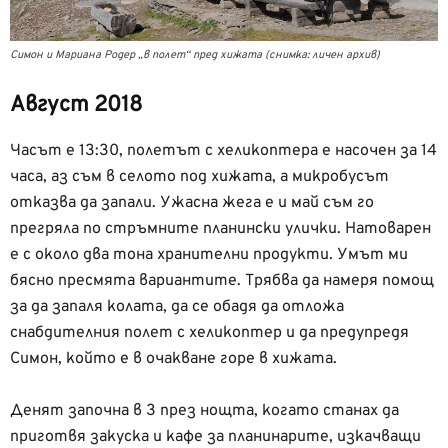
Симон и Мариана Родер „в полет“ пред хижата (снимка: личен архив)
Август 2018
Часът е 13:30, полетът с хеликоптера е насочен за 14
часа, аз съм в селото под хижата, а микробусът
отказва да запали. Ужасна жега е и май съм го
прегряла по стръмните планински улички. Натоварен
е с около два тона хранителни продукти. Умът ми
бясно пресмята вариантите. Трябва да намеря помощ
за да запаля колата, да се обадя да отложа
снабдителния полет с хеликоптер и да предупредя
Симон, който е в очакване горе в хижата.
Денят започна в 3 през нощта, когато станах да
приготвя закуска и кафе за планинарите, изкачващи