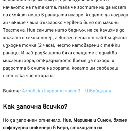
началото на пътеката, така че гостите ни да могат
да сложат нещо в раницата нагоре, където за награда
ги чакаше чаша българско червено вино от малини
Трастена. Ние самите нито веднъж не се качихме до
хижата с хеликоптер, а винаги пеша от най-близката
изходна точка (2 часа), често натоварени с тежки
раници. И най-радващото бяха срещите с еднакво
мислещи хора, откраднатото време за походи, и
радостта в очите на хората, когато им сервираш
истинска чиста храна.
Вижте:
Алпийски курорти част 3 – Швейцария
Как започна всичко?
Но да започнем отначало.
Ние, Мариана и Симон, бяхме
софтуерни инженери в Берн, столицата на