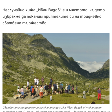
Неслучайно хижа „Иван Вазов“ е и мястото, където
избрахме да поканим приятелите си на тридневно
сватбено тържество.
Сватбената ни церемония на скалата до хижа Иван Вазов. Музикалният
съпровод е от Флориян, овчарят под хижата ни в Швейцария (снимка: Мариана