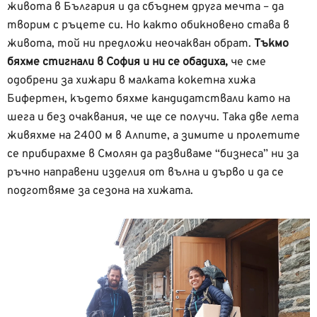
живота в България и да сбъднем друга мечта – да
творим с ръцете си. Но както обикновено става в
живота, той ни предложи неочакван обрат.
Тъкмо
бяхме стигнали в София и ни се обадиха,
че сме
одобрени за хижари в малката кокетна хижа
Бифертен, където бяхме кандидатствали като на
шега и без очаквания, че ще се получи. Така две лета
живяхме на 2400 м в Алпите, а зимите и пролетите
се прибирахме в Смолян да развиваме “бизнеса” ни за
ръчно направени изделия от вълна и дърво и да се
подготвяме за сезона на хижата.