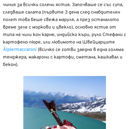
чиния за всички солени ястия. Започваше се със супа,
следваше салата (първите 3 дена след снабдителен
полет това беше свежа маруля, а през останалото
време зеле с моркови и цвекло), основно ястие от
типа на чили кон карне, индийско къри, руло Стефани с
картофено пюре, или любимото на Швейцарците
Älplermaccaroni
(всичко се готви заедно в една голяма
тенджера, макарони с картофи, сметана, кашкавал и
бекон).