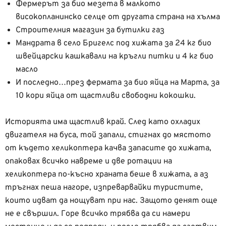
Фермерът за био мезета в малкото
високопланинско селце от другата страна на хълма
Строителния магазин за бутилки газ
Мандрата в село Бригелс под хижата за 24 кг био
швейцарски кашкавали на кръгли питки и 4 кг био
масло
И последно…през фермата за био яйца на Марта, за
10 кори яйца от щастливи свободни кокошки.
Историята има щастлив край. След като охладих
двигателя на буса, той запали, стигнах до мястото
от където хеликоптера качва запасите до хижата,
опаковах всичко навреме и две ротации на
хеликоптера по-късно храната беше в хижата, а аз
тръгнах пеша нагоре, изпреварвайки туристите,
които идват да нощуват при нас. Защото денят още
не е свършил. Горе всичко трябва да си намери