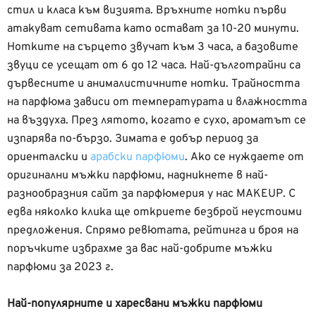
стил и класа към визията. Връхните нотки първи
атакуват сетивата като остават за 10-20 минути.
Нотките на сърцето звучат към 3 часа, а базовите
звуци се усещат от 6 до 12 часа. Най-дълготрайни са
дървесните и анималистичните нотки. Трайността
на парфюма зависи от температурата и влажността
на въздуха. През лятото, когато е сухо, ароматът се
изпарява по-бързо. Зимата е добър период за
ориенталски и
арабски парфюми
. Ако се нуждаете от
оригинални мъжки парфюми, надникнете в най-
разнообразния сайт за парфюмерия у нас MAKEUP. С
едва няколко клика ще откриете безброй неустоими
предложения. Спрямо ревютата, рейтинга и броя на
поръчките избрахме за вас най-добрите мъжки
парфюми за 2023 г.
Най-популярните и харесвани мъжки парфюми