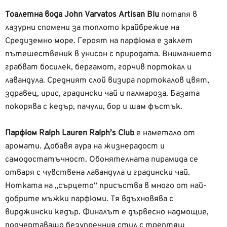
Тоалетна вода John Varvatos Artisan Blu
потапя в
лазурни спомени за топлото крайбрежие на
Средиземно море. Героят на парфюма е заклет
пътешественик в унисон с природата. Вниманието
грабват босилек, бергамот, горчив портокал и
лавандула. Средният слой визира портокалов цвят,
здравец, ирис, градински чай и палмароза. Базата
покорява с кедър, пачули, бор и шам фъстък.
Парфюм Ralph Lauren Ralph’s Club
е наметало от
аромати. Добавя аура на жизнерадост и
самодостатъчност. Обонятелната пирамида се
отваря с чувствена лавандула и градински чай.
Нотката на „сърцето“ присъства в много от най-
добрите мъжки парфюми. Тя вдъхновява с
вирджински кедър. Финалът е дървесно надмощие,
подчертаващо безупречния стил с трептящ