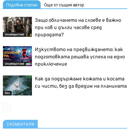
Подобни статии
Още от същия автор
Защо обличането на слоеве е важно
при лов и дълги часове сред
природата?
Uncategorized
Изкуството на предвиждането: как
подготовката решава успеха на едно
приключение
Uncategorized
Как да поддържаме кожата и косата
си чисти, без да вредим на планината
Еко
3 КОМЕНТАРИ