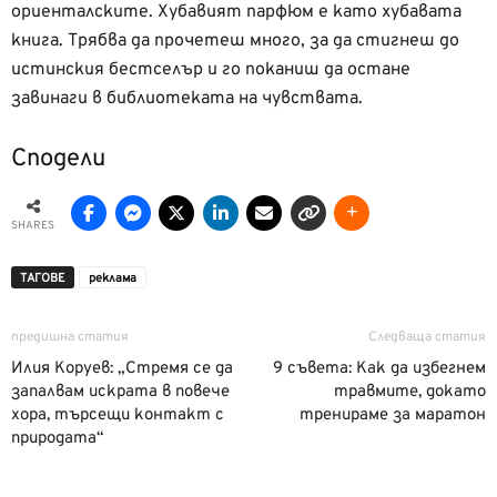
ориенталските. Хубавият парфюм е като хубавата
книга. Трябва да прочетеш много, за да стигнеш до
истинския бестселър и го поканиш да остане
завинаги в библиотеката на чувствата.
Сподели
SHARES
ТАГОВЕ
реклама
предишна статия
Следваща статия
Илия Коруев: „Стремя се да
9 съвета: Как да избегнем
запалвам искрата в повече
травмите, докато
хора, търсещи контакт с
тренираме за маратон
природата“