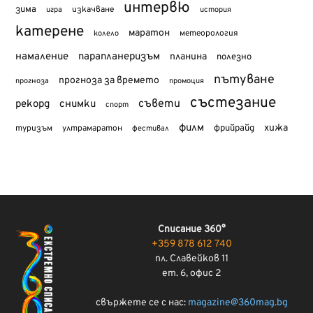
интервю
зима
изкачване
история
игра
катерене
маратон
метеорология
колело
намаление
парапланеризъм
планина
полезно
пътуване
прогноза за времето
прогноза
промоция
състезание
съвети
рекорд
снимки
спорт
филм
хижа
туризъм
фрийрайд
ултрамаратон
фестивал
Списание 360°
+359 878 612 740
пл. Славейков 11
ет. 6, офис 2
свържете се с нас:
magazine@360mag.bg