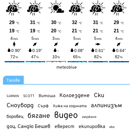
meteoblue
Тагове
Ски
Колоездене
Витоша
SCOTT
GARMIN
Сноуборд
алпинизъм
Сърф
Хижа на годината
видео
бягане
боровец
гмуркане
доц. Сандю Бешев
еверест
екипировка
еко