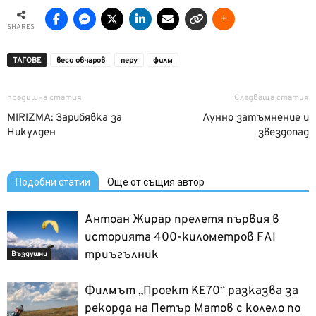
SHARES
ТАГОВЕ
весо овчаров
перу
филм
предишна статия
Следваща статия
MIRIZMA: Зарибявка за
Лунно затъмнение и
Никулден
звездопад
Подобни статии
Още от същия автор
Антоан Жирар прелетя първия в
историята 400-километров FAI
триъгълник
Въздушни
Филмът „Проект КЕ70“ разказва за
рекорда на Петър Матов с колело по