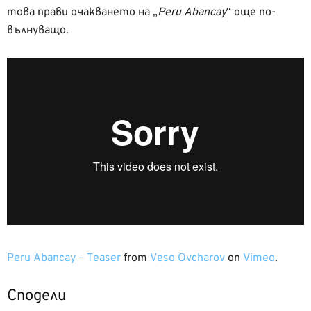
това прави очакването на „
Peru Abancay
“ още по-
вълнуващо.
Peru Abancay – Teaser
from
Veso Ovcharov
on
Vimeo
.
Сподели