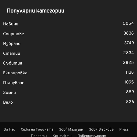
Популярни категории
5054
Новини
3838
Спортове
3749
Избрано
2834
Статии
2825
Събития
1138
Екипировка
1095
Пътуване
889
Зимни
826
Вело
За Нас
Хижа на Годината
360° Магазин
360º Върхове
Press
Проекти
Контакти
Поверителност