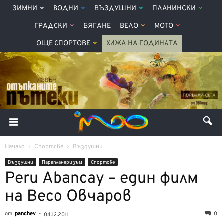
ЗИМНИ
ВОДНИ
ВЪЗДУШНИ
ПЛАНИНСКИ
ГРАДСКИ
БЯГАНЕ
ВЕЛО
МОТО
ОЩЕ СПОРТОВЕ
ХИЖА НА ГОДИНАТА
Начало
Спортове
Въздушни
Въздушни
Парапланеризъм
Спортове
Peru Abancay – един филм
на Весо Овчаров
от
panchev
-
0
04.12.2011