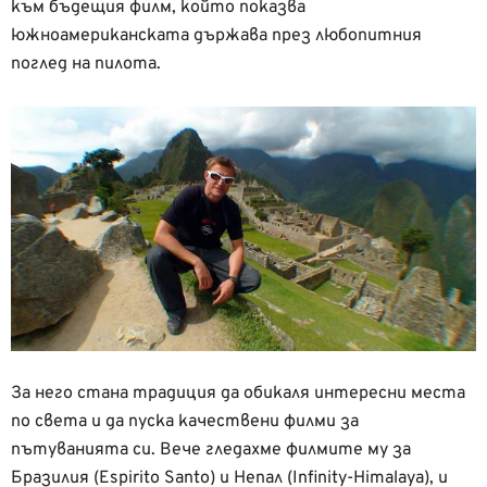
към бъдещия филм, който показва
южноамериканската държава през любопитния
поглед на пилота.
За него стана традиция да обикаля интересни места
по света и да пуска качествени филми за
пътуванията си. Вече гледахме филмите му за
Бразилия (Espirito Santo) и Непал (Infinity-Himalaya), и