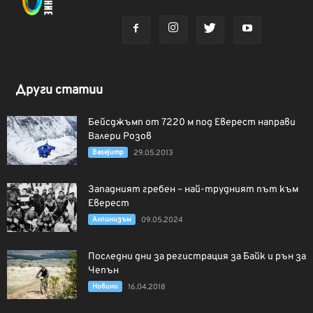
Други статии
Бейсджъмп от 7220 м под Еверест направи
Валери Розов
Basejump
29.05.2013
Западният гребен – най-трудният път към
Еверест
Алпинизъм
09.05.2024
Последни дни за регистрация за Байк и рън за
Чепън
Новини
16.04.2018