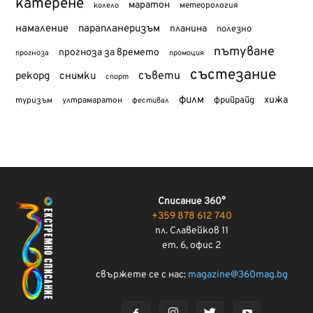
катерене
маратон
метеорология
колело
намаление
парапланеризъм
планина
полезно
пътуване
прогноза за времето
прогноза
промоция
състезание
съвети
рекорд
снимки
спорт
филм
хижа
туризъм
фрийрайд
ултрамаратон
фестивал
Списание 360°
+359 878 612 740
пл. Славейков 11
ет. 6, офис 2
свържете се с нас:
magazine@360mag.bg