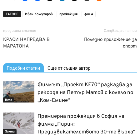
ТАГОВЕ
Иван Кожухаров
прожекция
филм
предишна статия
Следваща статия
КРАСИ НАПРЕДВА В
Полезно приложение за
МАРАТОНА
спорт
Подобни статии
Още от същия автор
Филмът „Проект КЕ70“ разказва за
рекорда на Петър Матов с колело по
„Ком-Емине“
Вело
Премиерна прожекция в София на
филма „Пирин:
Предизвикателството 30-те върха“
Зимни