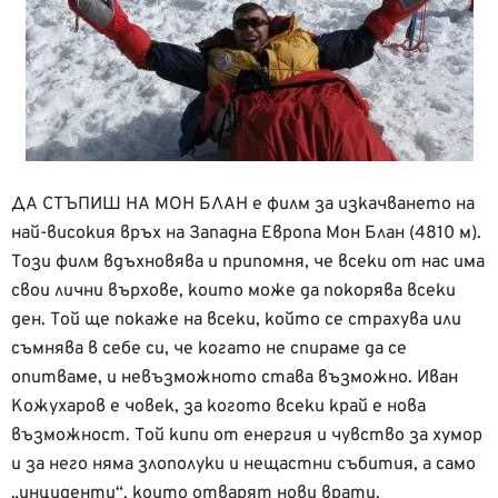
ДА СТЪПИШ НА МОН БЛАН е филм за изкачването на
най-високия връх на Западна Европа Мон Блан (4810 м).
Този филм вдъхновява и припомня, че всеки от нас има
свои лични върхове, които може да покорява всеки
ден. Той ще покаже на всеки, който се страхува или
съмнява в себе си, че когато не спираме да се
опитваме, и невъзможното става възможно. Иван
Кожухаров е човек, за когото всеки край е нова
възможност. Той кипи от енергия и чувство за хумор
и за него няма злополуки и нещастни събития, а само
„инциденти“, които отварят нови врати.