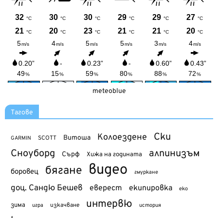
meteoblue
Тагове
Ски
Колоездене
Витоша
SCOTT
GARMIN
Сноуборд
алпинизъм
Сърф
Хижа на годината
видео
бягане
боровец
гмуркане
доц. Сандю Бешев
еверест
екипировка
еко
интервю
зима
изкачване
история
игра