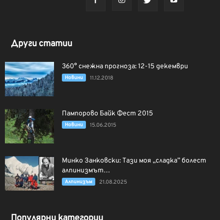
Други статии
360° снежна прогноза: 12-15 декември
Новини
11.12.2018
Пампорово Байк Фест 2015
Новини
15.06.2015
Минко Занковски: Тази моя „сладка” болест
алпинизмът…
Алпинизъм
21.08.2025
Популярни категории