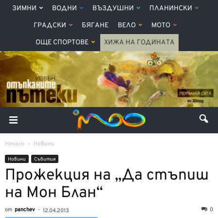
ЗИМНИ
ВОДНИ
ВЪЗДУШНИ
ПЛАНИНСКИ
ГРАДСКИ
БЯГАНЕ
ВЕЛО
МОТО
ОЩЕ СПОРТОВЕ
ХИЖА НА ГОДИНАТА
Начало
Новини
Новини
Събития
Прожекция на „Да стъпиш
на Мон Блан“
от
panchev
-
0
12.04.2013