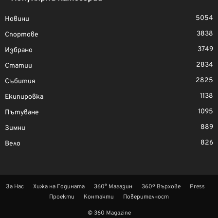
5054
Новини
3838
Спортове
3749
Избрано
2834
Статии
2825
Събития
1138
Екипировка
1095
Пътуване
889
Зимни
826
Вело
За Нас
Хижа на Годината
360° Магазин
360º Върхове
Press
Проекти
Контакти
Поверителност
© 360 Magazine