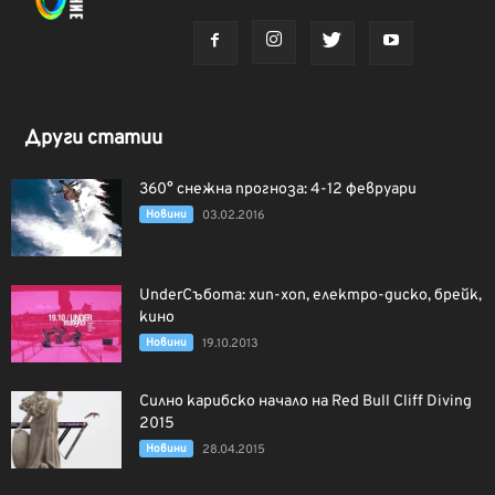
Други статии
360° снежна прогноза: 4-12 февруари
Новини
03.02.2016
UnderСъбота: хип-хоп, електро-диско, брейк,
кино
Новини
19.10.2013
Силно карибско начало на Red Bull Cliff Diving
2015
Новини
28.04.2015