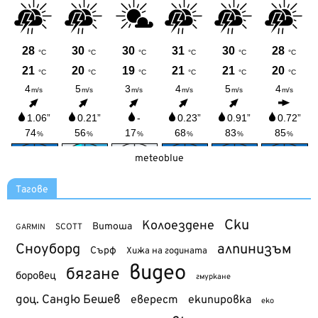
meteoblue
Тагове
Ски
Колоездене
Витоша
SCOTT
GARMIN
Сноуборд
алпинизъм
Сърф
Хижа на годината
видео
бягане
боровец
гмуркане
доц. Сандю Бешев
еверест
екипировка
еко