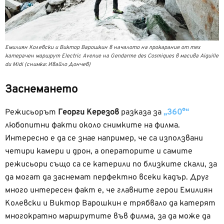
Емилиян Колевски и Виктор Варошкин в началото на прокарания от тях
катерачен маршрут Electric Avenue на Gendarme des Cosmiques в масива Aiguille
du Midi (снимка: Ивайло Дончев)
Заснемането
Режисьорът
Георги Керезов
разказа за
„360°“
любопитни факти около снимките на филма.
Интересно е да се знае например, че са използвани
четири камери и дрон, а операторите и самите
режисьори също са се катерили по близките скали, за
да могат да заснемат перфектно всеки кадър. Друг
много интересен факт е, че главните герои Емилиян
Колевски и Виктор Варошкин е трябвало да катерят
многократно маршрутите във филма, за да може да