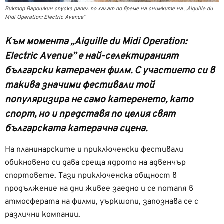
Виктор Варошкин спуска рапел по халат по време на снимките на „Aiguille du
Midi Operation: Electric Avenue”
Към момента „Aiguille du Midi Operation:
Electric Avenue” е най-селектираният
български катерачен филм. С участието си в
такива значими фестивали той
популяризира не само катеренето, като
спорт, но и представя по целия свят
българската катерачна сцена.
На планинарските и приключенски фестивали
обикновено си дава среща ядрото на адвенчър
спортовете. Тази приключенска общност в
продължение на дни живее заедно и се потапя в
атмосферата на филми, уъркшопи, запознава се с
различни компании.