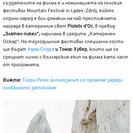
създателите на филма е и номинацията на полския
фестивал Mountain Festival in Lądek-Zdrój, който
години наред е бил домакин на най-престижната
награда в катерачния свят
Piolets d’Or,
в превод
„Златен пикел“,
наричана в средите „Катерачен
Оскар“. На тазгодишния фестивал специални гости
ще бъдат
Адам Ондра
и Томас Хубер
, които ще се
срещнат лично с българския екип на филма като част
от програмата.
Вижте:
Тиери Рено: алпинизмът се променя заради
глобалното затопляне