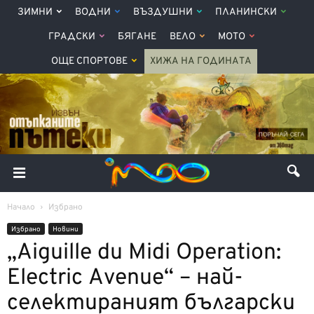
ЗИМНИ
ВОДНИ
ВЪЗДУШНИ
ПЛАНИНСКИ
ГРАДСКИ
БЯГАНЕ
ВЕЛО
МОТО
ОЩЕ СПОРТОВЕ
ХИЖА НА ГОДИНАТА
Начало
Избрано
Избрано
Новини
„Aiguille du Midi Operation:
Electric Avenue“ – най-
селектираният български