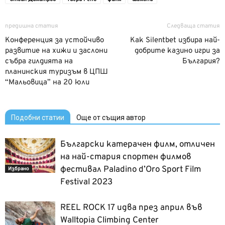
предишна статия
Следваща статия
Конференция за устойчиво
Как Silentbet избира най-
развитие на хижи и заслони
добрите казино игри за
събра гилдията на
България?
планинския туризъм в ЦПШ
“Мальовица” на 20 юли
Подобни статии
Още от същия автор
Български катерачен филм, отличен
на най-стария спортен филмов
фестивал Paladino d’Oro Sport Film
Избрано
Festival 2023
REEL ROCK 17 идва през април във
Walltopia Climbing Center