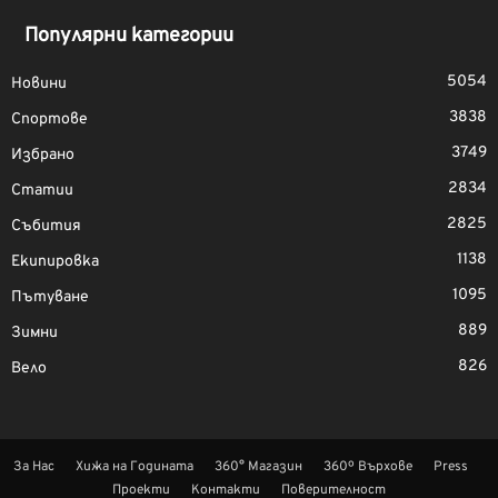
Популярни категории
5054
Новини
3838
Спортове
3749
Избрано
2834
Статии
2825
Събития
1138
Екипировка
1095
Пътуване
889
Зимни
826
Вело
За Нас
Хижа на Годината
360° Магазин
360º Върхове
Press
Проекти
Контакти
Поверителност