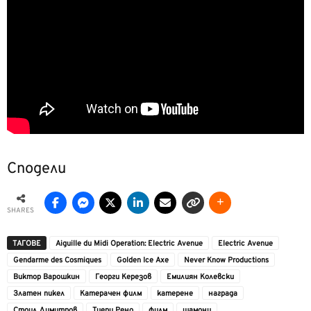
Сподели
SHARES
ТАГОВЕ
Aiguille du Midi Operation: Electric Avenue
Electric Avenue
Gendarme des Cosmiques
Golden Ice Axe
Never Know Productions
Виктор Варошкин
Георги Керезов
Емилиян Колевски
Златен пикел
Катерачен филм
катерене
награда
Стоил Димитров
Тиери Рено
филм
шамони