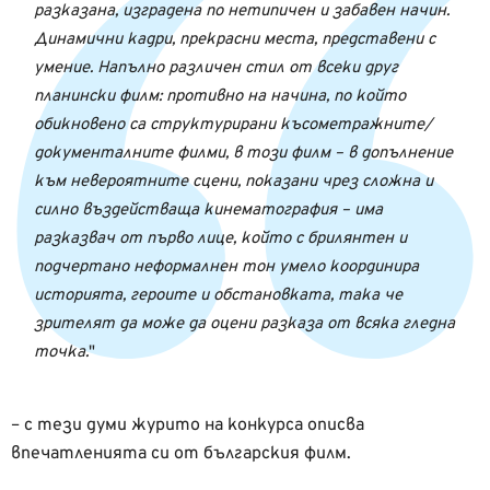
разказана, изградена по нетипичен и забавен начин.
Динамични кадри, прекрасни места, представени с
умение. Напълно различен стил от всеки друг
планински филм: противно на начина, по който
обикновено са структурирани късометражните/
документалните филми, в този филм – в допълнение
към невероятните сцени, показани чрез сложна и
силно въздействаща кинематография – има
разказвач от първо лице, който с брилянтен и
подчертано неформалнен тон умело координира
историята, героите и обстановката, така че
зрителят да може да оцени разказа от всяка гледна
точка.
– с тези думи журито на конкурса описва
впечатленията си от българския филм.