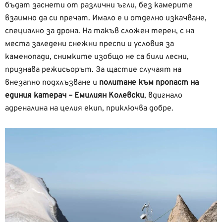
бъдат заснети от различни ъгли, без камерите
взаимно да си пречат. Имало е и отделно изкачване,
специално за дрона. На такъв сложен терен, с на
места заледени снежни преспи и условия за
каменопади, снимките изобщо не са били лесни,
признава режисьорът. За щастие случаят на
внезапно подхлъзване и
политане към пропаст на
единия катерач – Емилиян Колевски
, вдигнало
адреналина на целия екип, приключва добре.