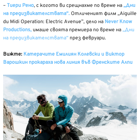
–
Тиери Рено
, с когото ви срещнахме по време на
„Дни
на предизвикателствата“.
Отличеният филм „Aiguille
du Midi Operation: Electric Avenue”, дело на
Never Know
Productions,
имаше своята премиера по време на
„Дни
на предизвикателствата“
през февруари.
Вижте:
Катерачите Емилиян Колевски и Виктор
Варошкин прокараха нова линия във Френските Алпи