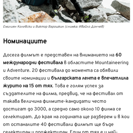
Емилиян Колевски и Виктор Варошкин (снимка: Ивайло Дончев)
Номинациите
Досега филмът е представен на вниманието на
60
международни фестивала
в областите Mountaineering
и Adventure. 20 фестивала до момента са обявили
своите номинации и
българската лента е впечатлила
журито на 15 от тях
. Това е голям успех за
създателите на филма, предвид, че на фестивал от
такава величина филмите-кандидати често
достигат до 3000, а средно само около 10 филма се
селектират. До края на годината ще разберем и в кои
от останалите 40 фестивали филмът ще бъде
селектиран и прожектиран. Eдин от тях е и най-