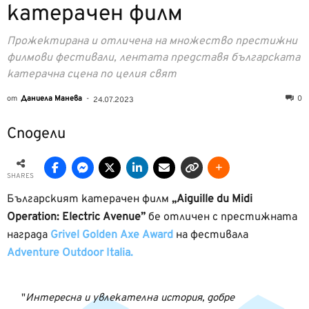
катерачен филм
Прожектирана и отличена на множество престижни
филмови фестивали, лентата представя българската
катерачна сцена по целия свят
от
Даниела Манева
-
0
24.07.2023
Сподели
SHARES
Българският катерачен филм
„Aiguille du Midi
Operation: Electric Avenue”
бе отличен с престижната
награда
Grivel Golden Axe Award
на фестивала
Adventure Outdoor Italia.
Интересна и увлекателна история, добре