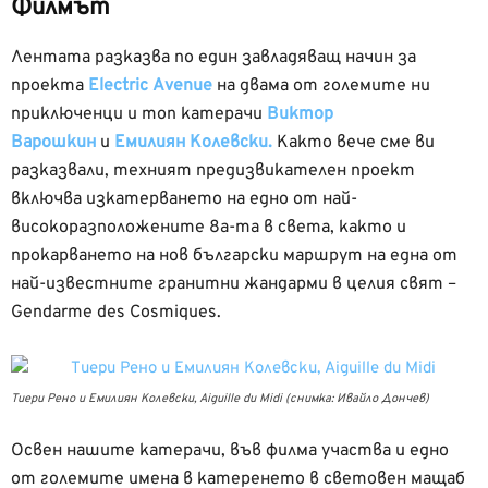
Филмът
Лентата разказва по един завладяващ начин за
проекта
Electric Avenue
на двама от големите ни
приключенци и топ катерачи
Виктор
Варошкин
и
Емилиян Колевски.
Както вече сме ви
разказвали, техният предизвикателен проект
включва изкатерването на едно от най-
високоразположените 8а-та в света, както и
прокарването на нов български маршрут на една от
най-известните гранитни жандарми в целия свят –
Gendarme des Cosmiques.
Тиери Рено и Емилиян Колевски, Aiguille du Midi (снимка: Ивайло Дончев)
Освен нашите катерачи, във филма участва и едно
от големите имена в катеренето в световен мащаб