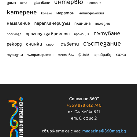
интервю
зима
изкачване
история
игра
катерене
маратон
метеорология
колело
намаление
парапланеризъм
планина
полезно
пътуване
прогноза за времето
прогноза
промоция
състезание
съвети
рекорд
снимки
спорт
филм
хижа
туризъм
фрийрайд
ултрамаратон
фестивал
Списание 360°
+359 878 612 740
пл. Славейков 11
ет. 6, офис 2
свържете се с нас:
magazine@360mag.bg