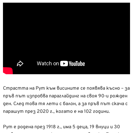
Страстта на Рут към висините се появява късно – за
пръв път изпробва параглайдинг на своя 90-и рожден
ден. След това тя лети с балон, а за пръв път скача с
парашут през 2020 г., когато е на 102 години.
Рут е родена през 1918 г., има 5 деца, 19 внуци и 30