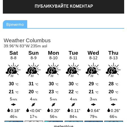
Времето
meteoblue