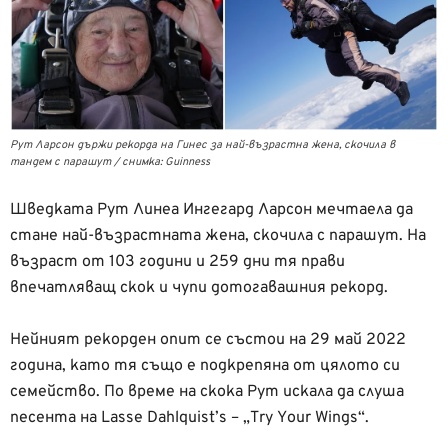
Рут Ларсон държи рекорда на Гинес за най-възрастна жена, скочила в
тандем с парашут / снимка: Guinness
Шведката Рут Линеа Ингегард Ларсон мечтаела да
стане най-възрастната жена, скочила с парашут. На
възраст от 103 години и 259 дни тя прави
впечатляващ скок и чупи дотогавашния рекорд.
Нейният рекорден опит се състои на 29 май 2022
година, като тя също е подкрепяна от цялото си
семейство. По време на скока Рут искала да слуша
песента на Lasse Dahlquist’s – „Try Your Wings“.