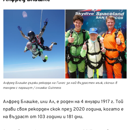
Алфред Блашке държи рекорда на Гинес за най-възрастен мъж, скочил в
тандем с парашут / снимка: Guinness
Алфред Блашке, или Ал, е роден на 4 януари 1917 г. Той
прави своя рекорден скок през 2020 година, когато е
на възраст от 103 години и 181 дни.