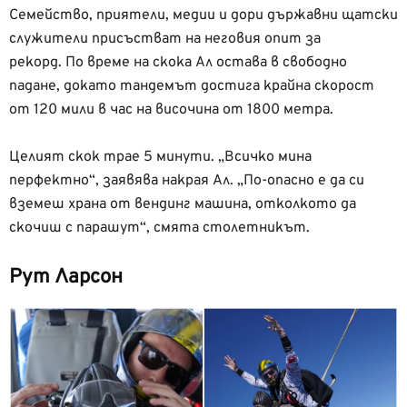
Семейство, приятели, медии и дори държавни щатски
служители присъстват на неговия опит за
рекорд. По време на скока Ал остава в свободно
падане, докато тандемът достига крайна скорост
от 120 мили в час на височина от 1800 метра.
Целият скок трае 5 минути. „Всичко мина
перфектно“, заявява накрая Ал. „По-опасно е да си
вземеш храна от вендинг машина, отколкото да
скочиш с парашут“, смята столетникът.
Рут Ларсон