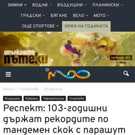
ЗИМНИ
ВОДНИ
ВЪЗДУШНИ
ПЛАНИНСКИ
ГРАДСКИ
БЯГАНЕ
ВЕЛО
МОТО
ОЩЕ СПОРТОВЕ
ХИЖА НА ГОДИНАТА
Начало
Спортове
Въздушни
Въздушни
Избрано
Парашутизъм
Спортове
Респект: 103-годишни
държат рекордите по
тандемен скок с парашут