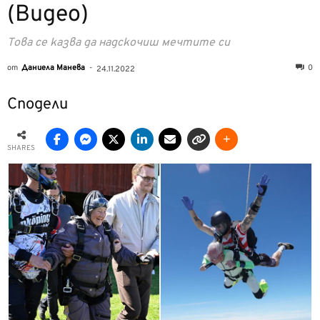
(Видео)
Това се казва да надскочиш мечтите си
от
Даниела Манева
-
0
24.11.2022
Сподели
SHARES