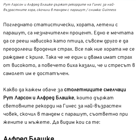
Рут Ларсон и Алфред Блашке държат рекордите на Гинес за най-
възрастните хора, скочили в тандем с парашут / снимка: Guinness
Погледнато статистически, хората, летели с
парашут, са незначителен процент. Едно е мечтата
да се рееш нависоко като птица, съвсем друго е да
преодолееш вродения страх. Все пак ние хората не се
раждаме с криле. Така че не един и двама имат страх
от високото, а повечето биха казали, че и стресът в
самолет им е достатъчен.
Какво да кажем обаче за
столетниците смелчаци
Рут Ларсон и Алфред Блашке
, които държат
световните рекорди на Гинес за най-възрастен
човек, скочил в тандем с парашут, съответно при
жените и мъжете. Да видим кои са те:
Алфред Блашке