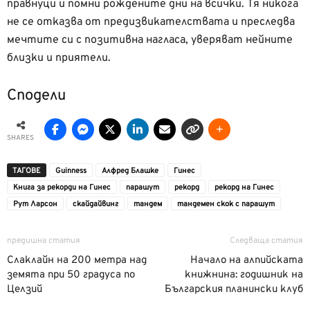
правнуци и помни рождените дни на всички. Тя никога
не се отказва от предизвикателствата и преследва
мечтите си с позитивна нагласа, уверяват нейните
близки и приятели.
Сподели
SHARES
ТАГОВЕ
Guinness
Алфред Блашке
Гинес
Книга за рекорди на Гинес
парашут
рекорд
рекорд на Гинес
Рут Ларсон
скайдайвинг
тандем
тандемен скок с парашут
предишна статия
Следваща статия
Слаклайн на 200 метра над
Начало на алпийската
земята при 50 градуса по
книжнина: годишник на
Целзий
Българския планински клуб