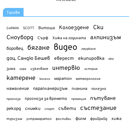
Тагове
Ски
Колоездене
Витоша
SCOTT
GARMIN
Сноуборд
алпинизъм
Сърф
Хижа на годината
видео
бягане
боровец
гмуркане
доц. Сандю Бешев
еверест
екипировка
еко
интервю
зима
изкачване
история
игра
катерене
маратон
метеорология
колело
намаление
парапланеризъм
планина
полезно
пътуване
прогноза за времето
прогноза
промоция
състезание
съвети
рекорд
снимки
спорт
филм
хижа
туризъм
фрийрайд
ултрамаратон
фестивал