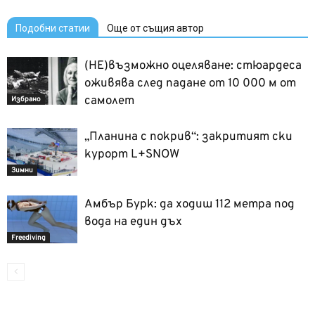
Подобни статии
Още от същия автор
(НЕ)възможно оцеляване: стюардеса
оживява след падане от 10 000 м от
самолет
Избрано
„Планина с покрив“: закритият ски
курорт L+SNOW
Зимни
Амбър Бурк: да ходиш 112 метра под
вода на един дъх
Freediving