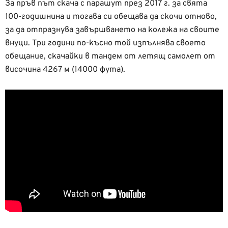
За пръв път скача с парашут през 2017 г. за свята
100-годишнина и тогава си обещава да скочи отново,
за да отпразнува завършването на колежа на своите
внуци. Три години по-късно той изпълнява своето
обещание, скачайки в тандем от летящ самолет от
височина 4267 м (14000 фута).