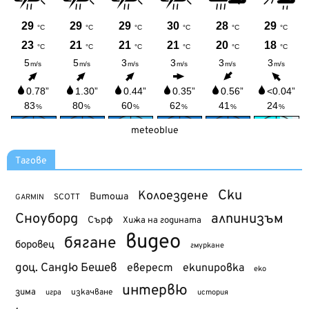
meteoblue
Тагове
Ски
Колоездене
Витоша
SCOTT
GARMIN
Сноуборд
алпинизъм
Сърф
Хижа на годината
видео
бягане
боровец
гмуркане
доц. Сандю Бешев
еверест
екипировка
еко
интервю
зима
изкачване
история
игра