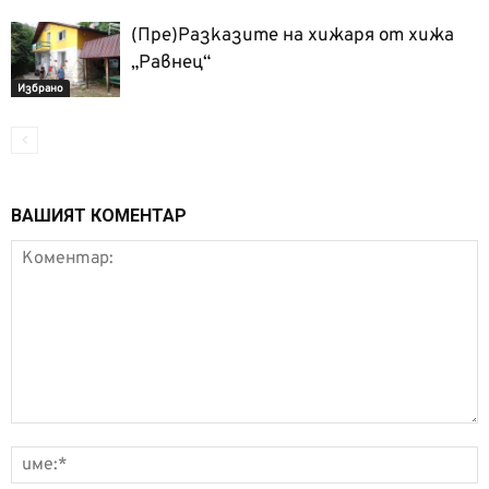
(Пре)Разказите на хижаря от хижа
„Равнец“
Избрано
ВАШИЯТ КОМЕНТАР