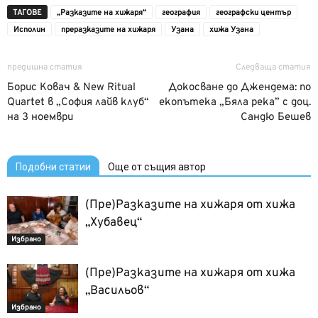
ТАГОВЕ
„Разказите на хижаря“
география
географски център
Исполин
преразказите на хижаря
Узана
хижа Узана
предишна статия
Следваща статия
Борис Ковач & New Ritual
Докосване до Джендема: по
Quartet в „София лайв клуб“
екопътека „Бяла река” с доц.
на 3 ноември
Сандю Бешев
Подобни статии
Още от същия автор
(Пре)Разказите на хижаря от хижа
„Хубавец“
Избрано
(Пре)Разказите на хижаря от хижа
„Васильов“
Избрано