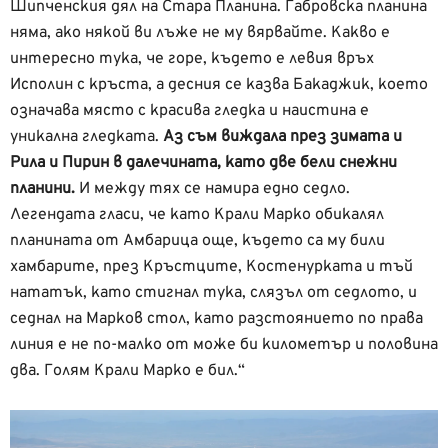
Шипченския дял на Стара Планина. Габровска планина
няма, ако някой ви лъже не му вярвайте. Какво е
интересно тука, че горе, където е левия връх
Исполин с кръста, а десния се казва Бакаджик, което
означава място с красива гледка и наистина е
уникална гледката.
Аз съм виждала през зимата и
Рила и Пирин в далечината, като две бели снежни
планини.
И между тях се намира едно седло.
Легендата гласи, че като Крали Марко обикалял
планината от Амбарица още, където са му били
хамбарите, през Кръстците, Костенурката и тъй
нататък, като стигнал тука, слязъл от седлото, и
седнал на Марков стол, като разстоянието по права
линия е не по-малко от може би километър и половина
два. Голям Крали Марко е бил.“