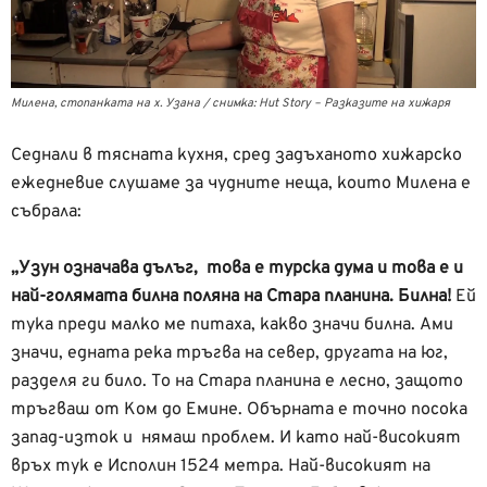
Милена, стопанката на х. Узана / снимка: Hut Story – Разказите на хижаря
Седнали в тясната кухня, сред задъханото хижарско
ежедневие слушаме за чудните неща, които Милена е
събрала:
„Узун означава дълъг, това е турска дума и това е и
най-голямата билна поляна на Стара планина. Билна!
Ей
тука преди малко ме питаха, какво значи билна. Ами
значи, едната река тръгва на север, другата на юг,
разделя ги било. То на Стара планина е лесно, защото
тръгваш от Ком до Емине. Обърната е точно посока
запад-изток и нямаш проблем. И като най-високият
връх тук е Исполин 1524 метра. Най-високият на