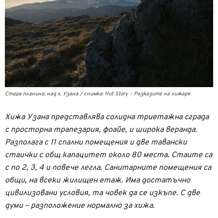
Стара планина, над х. Узана / снимка: Hut Story – Разказите на хижаря
Хижа Узана представлява солидна триетажна сграда
с просторна трапезария, фоайе, и широка веранда.
Разполага с 11 спални помещения и две тавански
стаички с общ капацитет около 80 места. Стаите са
с по 2, 3, 4 и повече легла. Санитарните помещения са
общи, на всеки жилищен етаж. Има достатъчно
цивилизовани условия, та човек да се изкъпе. С две
думи – разположение нормално за хижа.