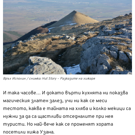
Връх Исполин / снимка: Hut Story – Разказите на хижаря
И така часове… И докато върти кухнята ни показва
магическия златен залез, учи ни как се меси
тестото, каква е тайната на хляба и колко мекици са
нужни за да са щастливи отседналите при нея
туристи. Но най-вече как се променят хората
посетили хижа Узана.