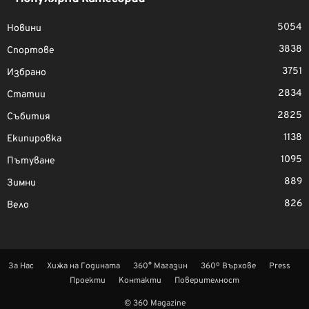
5054
Новини
3838
Спортове
3751
Избрано
2834
Статии
2825
Събития
1138
Екипировка
1095
Пътуване
889
Зимни
826
Вело
За Нас
Хижа на Годината
360° Магазин
360º Върхове
Press
Проекти
Контакти
Поверителност
© 360 Magazine