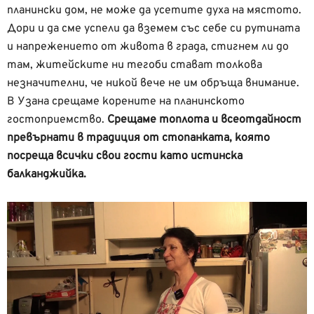
планински дом, не може да усетите духа на мястото.
Дори и да сме успели да вземем със себе си рутината
и напрежението от живота в града, стигнем ли до
там, житейските ни тегоби стават толкова
незначителни, че никой вече не им обръща внимание.
В Узана срещаме корените на планинското
гостоприемство.
Срещаме топлота и всеотдайност
превърнати в традиция от стопанката, която
посреща всички свои гости като истинска
балканджийка.