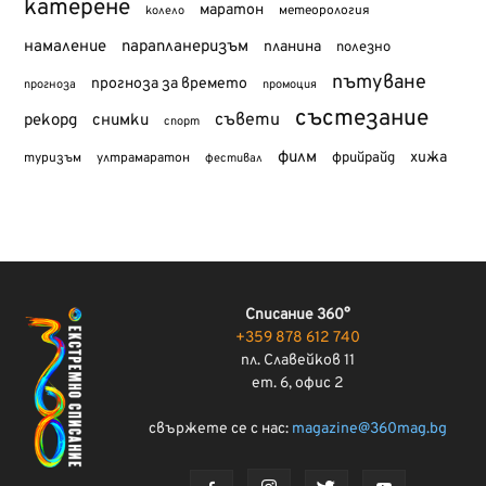
катерене
маратон
метеорология
колело
намаление
парапланеризъм
планина
полезно
пътуване
прогноза за времето
прогноза
промоция
състезание
съвети
рекорд
снимки
спорт
филм
хижа
туризъм
фрийрайд
ултрамаратон
фестивал
Списание 360°
+359 878 612 740
пл. Славейков 11
ет. 6, офис 2
свържете се с нас:
magazine@360mag.bg