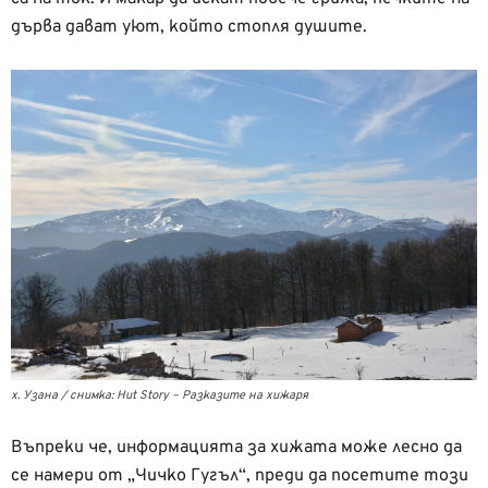
дърва дават уют, който стопля душите.
х. Узана / снимка: Hut Story – Разказите на хижаря
Въпреки че, информацията за хижата може лесно да
се намери от „Чичко Гугъл“, преди да посетите този