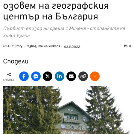
озовем на географския
център на България
Първият епизод ни среща с Милена - стопанката на
хижа Узана
от
Hut Story - Разказите на хижаря
-
0
03.11.2022
Сподели
SHARES