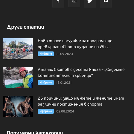
Други статии
Ново трасе и музикална програма ще
превърнат 41-ото издание на Wizz...
Избрано
12.09.2024
Атанас Скатов с десета книга – „Седемте
континентални първенци“
Избрано
18.01.2021
25 причини: защо мъжете и жените имат
различни постижения в спорта
Избрано
02.08.2024
Популярни категории