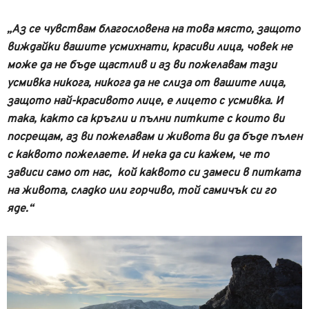
„Аз се чувствам благословена на това място, защото
виждайки вашите усмихнати, красиви лица, човек не
може да не бъде щастлив и аз ви пожелавам тази
усмивка никога, никога да не слиза от вашите лица,
защото най-красивото лице, е лицето с усмивка. И
така, както са кръгли и пълни питките с които ви
посрещам, аз ви пожелавам и живота ви да бъде пълен
с каквото пожелаете. И нека да си кажем, че то
зависи само от нас, кой каквото си замеси в питката
на живота, сладко или горчиво, той самичък си го
яде.“