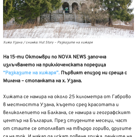
Хижа Узана / снимка: Hut Story – Разказите на хижаря
На 15-ти Октомври по NOVA NEWS започна
излъчването на приключенската поредица
“Разказите на хижаря”.
Първият епизод ни среща с
Милена – стопанката на х. Узана.
Хижата се намира на около 25 километра от Габрово
в местността Узана, където сред красотата и
великолепието на Балкана, се намира и географският
център на България. През студените месеци, част
от стаите се отопляват на твърдо гориво, другите
са на ток. И макар да искат повече грижа, печките на