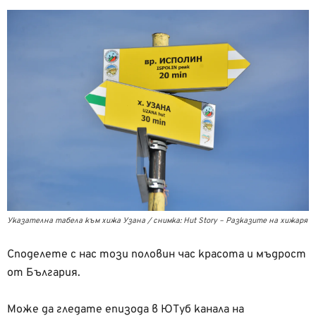
Указателна табела към хижа Узана / снимка: Hut Story – Разказите на хижаря
Споделете с нас този половин час красота и мъдрост
от България.
Може да гледате епизода в ЮТуб канала на