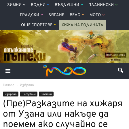
ЗИМНИ
ВОДНИ
ВЪЗДУШНИ
ПЛАНИНСКИ
ГРАДСКИ
БЯГАНЕ
ВЕЛО
МОТО
ОЩЕ СПОРТОВЕ
ХИЖА НА ГОДИНАТА
Начало
Избрано
Избрано
Пътуване
Статии
(Пре)Разказите на хижаря
от Узана или накъде да
поемем ако случайно се