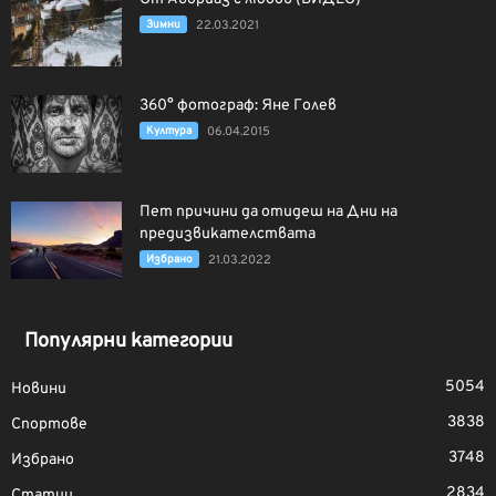
Зимни
22.03.2021
360° фотограф: Яне Голев
Култура
06.04.2015
Пет причини да отидеш на Дни на
предизвикателствата
Избрано
21.03.2022
Популярни категории
5054
Новини
3838
Спортове
3748
Избрано
2834
Статии