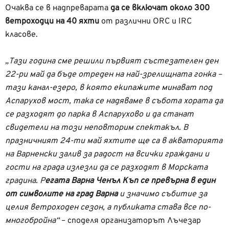
Очаква се в надпреварата
да се включат около 300
ветроходци на 40 яхти
от различни ORC и IRC
класове.
„Тази година сме решили първият състезателен ден
22-ри май да бъде отреден на най-зрелищната гонка –
тази канал-езеро, в която екипажите минават под
Аспарухов мост, така се надяваме в събота хората да
се разходят до парка в Аспарухово и да станат
свидетели на този неповторим спектакъл. В
празничният 24-ти май яхтите ще са в акваторията
на Варненски залив за радост на всички граждани и
гости на града излезли да се разходят в Морската
градина. Р
егата Варна Ченъл Къп се превърна в един
от символите на град Варна
и значимо събитие за
целия ветроходен сезон, a публиката става все по-
многобройна“
– споделя организаторът Лъчезар