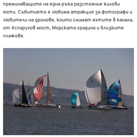
преминаващите на една ръка разстояние килови
яхти. Събитието е любима атракция за фотографи и
любители на дронове, които снимат яхтите в канала,
от Аспарухов мост, Морската градина и близките
плажове.