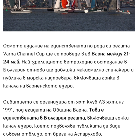
Осмото издание на единствената по рода си регата
Varna Channel Cup ще се проведе във
Варна между 21-
24 май.
Най-зрелищното ветроходно състезание в
България отново ще доближи макисмално спинакери и
публика в морска надпревара, включваща гонка в
канала на варненското езеро.
Събитието се
организира от яхт клуб ЛЗ яхтинг
1991, под егидата на Община Варна.
Това е
единствената в България регата,
включваща гонки
канал-езеро, което позволява публиката да види
съвсем отблизо, от брега на Аспарухово,