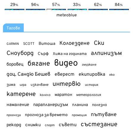
meteoblue
Тагове
Ски
Колоездене
Витоша
SCOTT
GARMIN
Сноуборд
алпинизъм
Сърф
Хижа на годината
видео
бягане
боровец
гмуркане
доц. Сандю Бешев
еверест
екипировка
еко
интервю
зима
изкачване
история
игра
катерене
маратон
метеорология
колело
намаление
парапланеризъм
планина
полезно
пътуване
прогноза за времето
прогноза
промоция
състезание
съвети
рекорд
снимки
спорт