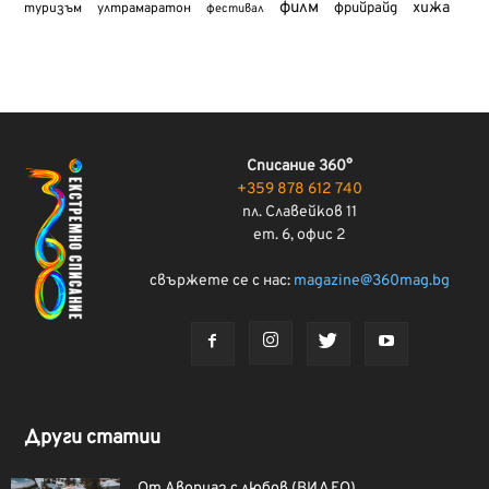
филм
хижа
туризъм
фрийрайд
ултрамаратон
фестивал
Списание 360°
+359 878 612 740
пл. Славейков 11
ет. 6, офис 2
свържете се с нас:
magazine@360mag.bg
Други статии
От Авориаз с любов (ВИДЕО)