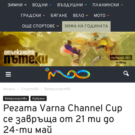
ЗИМНИ
ВОДНИ
ВЪЗДУШНИ
ПЛАНИНСКИ
ГРАДСКИ
БЯГАНЕ
ВЕЛО
МОТО
ОЩЕ СПОРТОВЕ
ХИЖА НА ГОДИНАТА
Начало
Спортове
Ветроходство
Ветроходство
Избрано
Регата Varna Channel Cup
се завръща от 21 ти до
24-ти май