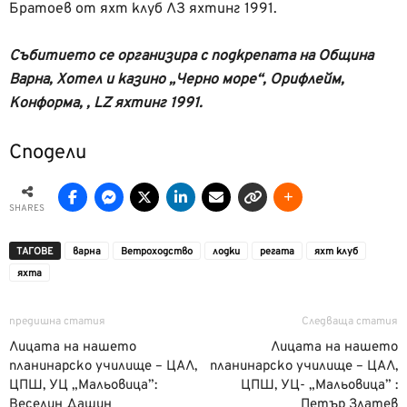
Братоев от яхт клуб ЛЗ яхтинг 1991.
Събитието се организира с подкрепата на Община
Варна, Хотел и казино „Черно море“, Орифлейм,
Конформа, , LZ яхтинг 1991.
Сподели
SHARES
ТАГОВЕ
варна
Ветроходство
лодки
регата
яхт клуб
яхта
предишна статия
Следваща статия
Лицата на нашето
Лицата на нашето
планинарско училище – ЦАЛ,
планинарско училище – ЦАЛ,
ЦПШ, УЦ „Мальовица”:
ЦПШ, УЦ- „Мальовица” :
Веселин Дашин
Петър Златев