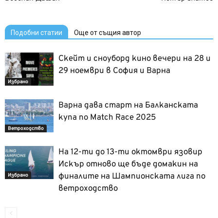
Подобни статии
Още от същия автор
Скейт и сноуборд кино вечери на 28 и
29 ноември в София и Варна
Избрано
Варна дава старт на Балканската
купа по Match Race 2025
Ветроходство
На 12-ти до 13-ти октомври язовир
Искър отново ще бъде домакин на
финалите на Шампионската лига по
Избрано
ветроходство