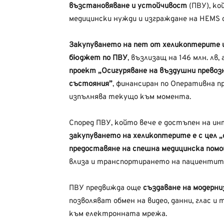
възстановяване и устойчивост
(ПВУ), ко
медицински нужди и изграждане на HEMS
Закупуването на пет от хеликоптерите щ
бюджет по ПВУ
, възлизащ на 146 млн. лв, 
проект „Осигуряване на въздушни превоз
състояния”
, финансиран по Оперативна п
изпълнява текущо към момента.
Според ПВУ, който вече е достъпен на 
закупуването на хеликоптерите е с цел
предоставяне на спешна медицинска помощ
влиза и транспортирането на пациентите
ПВУ предвижда още
създаване на модерни
позволяват обмен на видео, данни, глас и
към електронната мрежа.