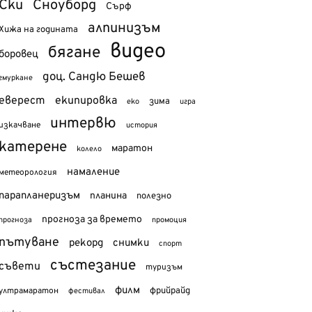
Ски
Сноуборд
Сърф
алпинизъм
Хижа на годината
видео
бягане
боровец
доц. Сандю Бешев
гмуркане
еверест
екипировка
зима
еко
игра
интервю
изкачване
история
катерене
маратон
колело
намаление
метеорология
парапланеризъм
планина
полезно
прогноза за времето
прогноза
промоция
пътуване
рекорд
снимки
спорт
състезание
съвети
туризъм
филм
фрийрайд
ултрамаратон
фестивал