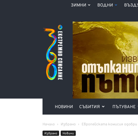
ЗИМНИ
ВОДНИ
ВЪЗД
Списание
360°
НОВИНИ
СЪБИТИЯ
ПЪТУВАНЕ
Начало
Избрано
Европейската комисия одобри 
Избрано
Новини