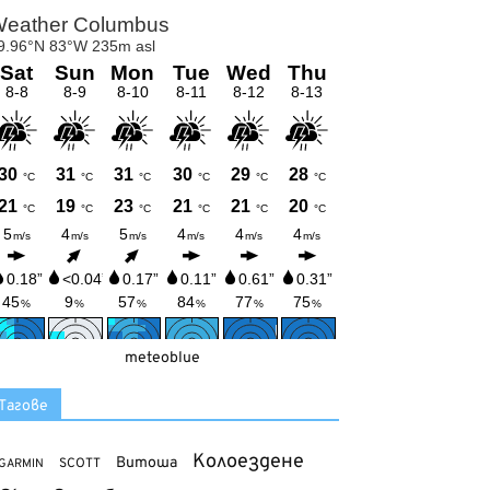
meteoblue
Тагове
Колоездене
Витоша
SCOTT
GARMIN