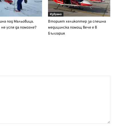
Избрано
ина под Мальовица.
Вторият хеликоптер за спешна
не успя да помогне?
медицинска помощ вече е в
България