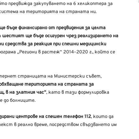
йто предвижда закупуването на 6 хеликоптера за
 система на територията на страната ни.
е бъде финансирано от предвидения за целта
а
шестият ще бъде осигурен чрез реализирането на
ни средства за реакция при спешни медицински
рограма „Региони в растеж“ 2014–2020 г., който се
интернет страницата на Министерски съвет,
 „обхващане територията на страната за
, в на златния час“
, като в тази формулировка
 до болниците.
зирани центрове на спешен телефон 112
, които да
 текст в реално време, посредством свързването им