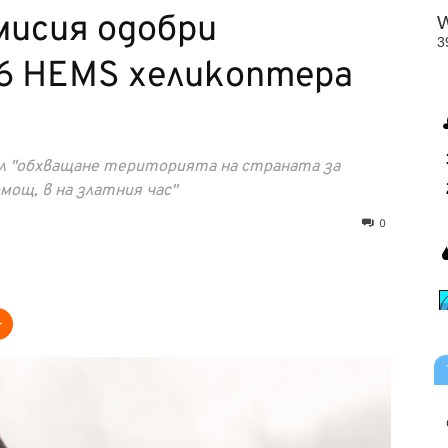
мисия одобри
 6 HEMS хеликоптера
ел "обхващане територията на страната за
мощ, в на златния час"
0