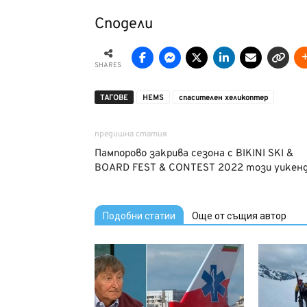
Сподели
SHARES
ТАГОВЕ
HEMS
спасителен хеликоптер
предишна статия
Пампорово закрива сезона с BIKINI SKI &
BOARD FEST & CONTEST 2022 този уикен
Подобни статии
Още от същия автор