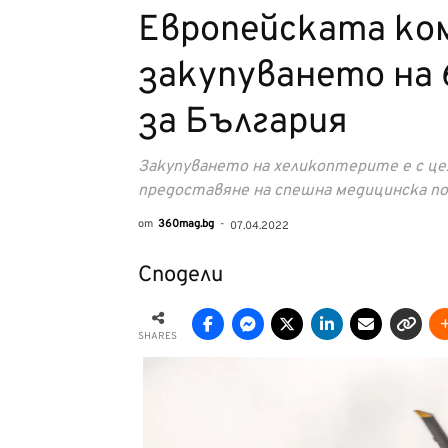
Европейската ко
закупуването на
за България
Закупуването на хеликоптерите е с ц
предоставяне на спешна медицинска по
от
360mag.bg
-
07.04.2022
Сподели
SHARES