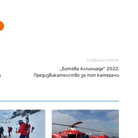
Следваща статия
„Ботева Алпиниада“ 2022:
д
Предизвикателство за топ катерачи