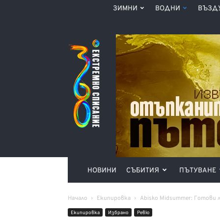
ЗИМНИ
ВОДНИ
ВЪЗД
Списание
360°
НОВИНИ
СЪБИТИЯ
ПЪТУВАНЕ
Начало
Екипировка
Abisko Midsummer: Готови 
Екипировка
Избрано
Ревю