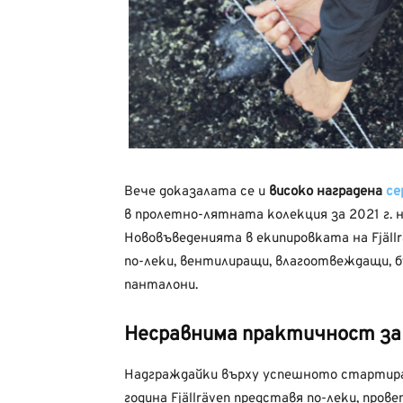
Вече доказалата се и
високо наградена
се
в пролетно-лятната колекция за 2021 г. 
Нововъведенията в екипировката на Fjäll
по-леки, вентилиращи, влагоотвеждащи, 
панталони.
Несравнима практичност за
Надграждайки върху успешното стартиран
година Fjällräven представя по-леки, про