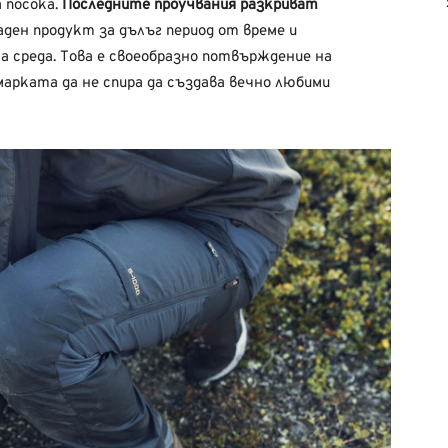
а посока.
Последните проучвания разкриват
ден продукт за дълъг период от време и
 среда. Това е своеобразно потвърждение на
марката да не спира да създава вечно любими