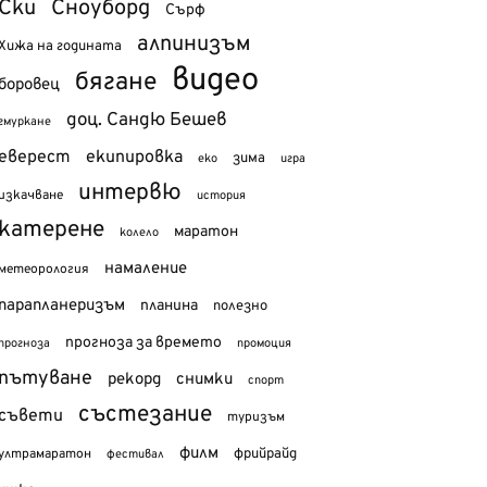
Ски
Сноуборд
Сърф
алпинизъм
Хижа на годината
видео
бягане
боровец
доц. Сандю Бешев
гмуркане
еверест
екипировка
зима
еко
игра
интервю
изкачване
история
катерене
маратон
колело
намаление
метеорология
парапланеризъм
планина
полезно
прогноза за времето
прогноза
промоция
пътуване
рекорд
снимки
спорт
състезание
съвети
туризъм
филм
фрийрайд
ултрамаратон
фестивал