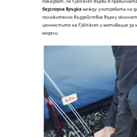
показват, че Fjällräven върви в правилнат
безспорна връзка
между употребата на да
положително въздействие върху околната
ценностите на Fjällräven и мотивация за 
модели.