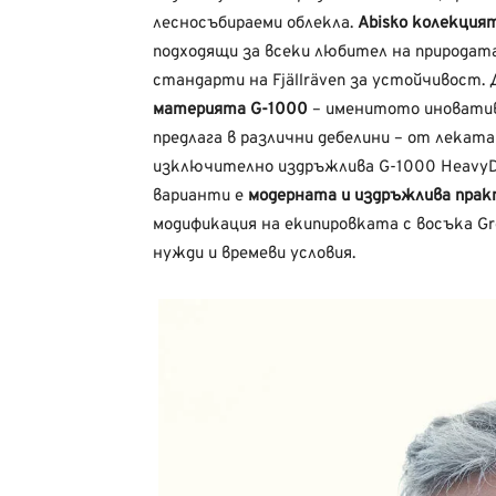
лесносъбираеми облекла.
Abisko колекцият
подходящи за всеки любител на природат
стандарти на Fjällräven за устойчивост.
материята G-1000
– именитото иновативн
предлага в различни дебелини – от леката
изключително издръжлива G-1000 HeavyD
варианти е
модерната и издръжлива прак
модификация на екипировката с восъка Gr
нужди и времеви условия.