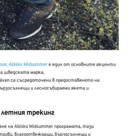
рия, Abisko Midsummer
е един от основните акценти
на шведската марка.
räven са съсредоточени в предоставянето на
бързосъхнещи и лесносъбираеми якета и
 летния трекинг
е на Abisko Midsummer програмата, тази
ветриви, влагоотвеждащи, бързосъхнещи и