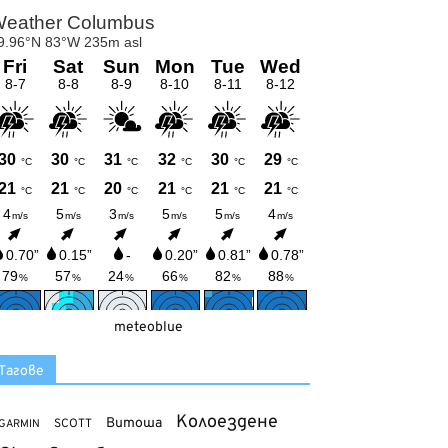
meteoblue
Тагове
Колоездене
Витоша
SCOTT
GARMIN