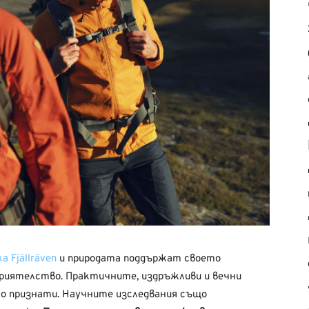
а Fjällräven
и природата поддържат своето
риятелство. Практичните, издръжливи и вечни
но признати. Научните изследвания също