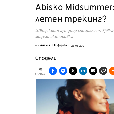
Abisko Midsummer:
летен трекинг?
Шведският аутдоор специалист Fjällrä
модели екипировка
от
Анелия Никифорова
-
26.05.2021
Сподели
SHARES