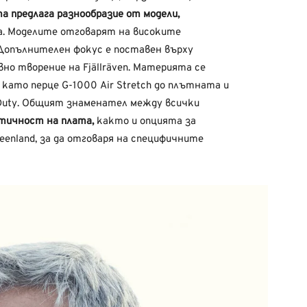
а предлага разнообразие от модели,
а. Моделите отговарят на високите
 Допълнителен фокус е поставен върху
о творение на Fjällräven. Материята се
 като перце G-1000 Air Stretch до плътната и
uty. Общият знаменател между всички
тичност на плата,
както и опцията за
eenland, за да отговаря на специфичните