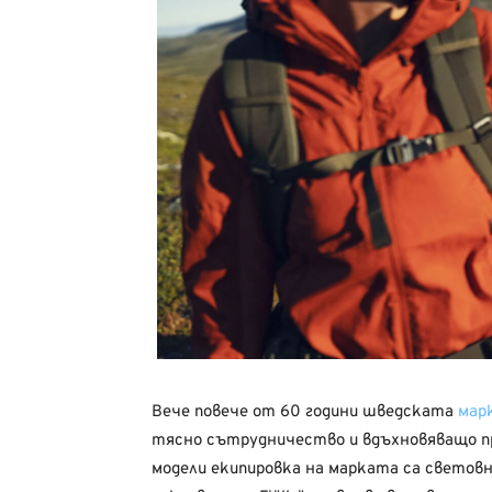
Вече повече от 60 години шведската
марк
тясно сътрудничество и вдъхновяващо п
модели екипировка на марката са светов