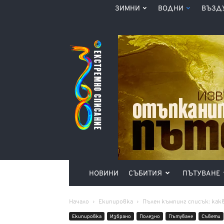
ЗИМНИ
ВОДНИ
ВЪЗД
Списание
360°
НОВИНИ
СЪБИТИЯ
ПЪТУВАНЕ
Начало
Екипировка
Пълен къмпинг списък: какв
Екипировка
Избрано
Полезно
Пътуване
Съвети