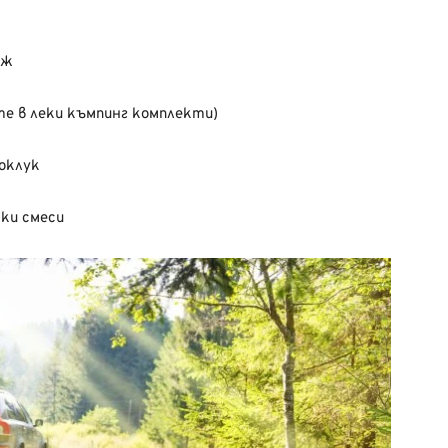
ож
те в леки къмпинг комплекти)
боклук
ски смеси