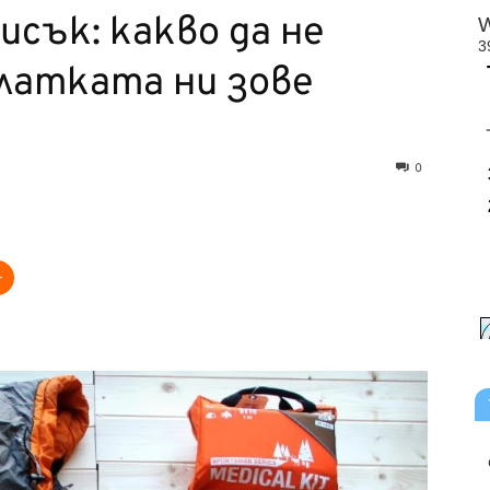
исък: какво да не
алатката ни зове
0