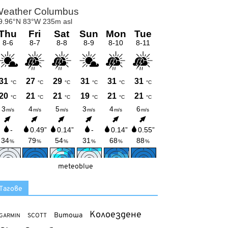
meteoblue
Тагове
Колоездене
Витоша
SCOTT
GARMIN