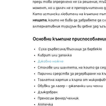
преди това определено не са решение, тъй
момент, но и далеч не е препоръчително 
Като истински любители на къмпинг път
нещата
, които не бива да забравяте да с
алтернативния туризъм ви дебне зад ъгъ
Основни къмпинг приспособлени
Суха дървесина/въглища за барбекю
Кибрит или запалка
Джобно ножче
Столове или шалтета, на които да се
Парични средства за резервиране на къ
Тоалетна хартия и кърпа от микрофиб
Обувки за лагер – джапанки или чехли
Дъждобран
Преносим фенер/челник
Аптечка