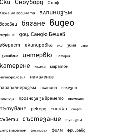
Ски
Сноуборд
Сърф
алпинизъм
Хижа на годината
видео
бягане
боровец
доц. Сандю Бешев
гмуркане
еверест
екипировка
зима
еко
игра
интервю
изкачване
история
катерене
маратон
колело
намаление
метеорология
парапланеризъм
планина
полезно
прогноза за времето
прогноза
промоция
пътуване
рекорд
снимки
спорт
състезание
съвети
туризъм
филм
фрийрайд
ултрамаратон
фестивал