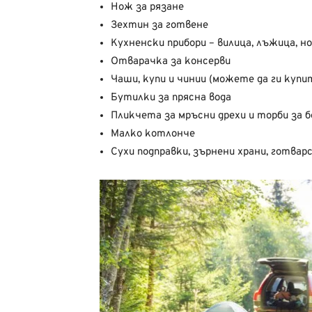
Нож за рязане
Зехтин за готвене
Кухненски прибори – вилица, лъжица, н
Отварачка за консерви
Чаши, купи и чинии (можете да ги купи
Бутилки за прясна вода
Пликчета за мръсни дрехи и торби за 
Малко котлонче
Сухи подправки, зърнени храни, готвар