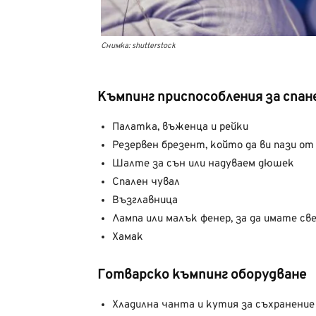
Снимка: shutterstock
Къмпинг приспособления за спан
Палатка, въженца и рейки
Резервен брезент, който да ви пази от
Шалте за сън или надуваем дюшек
Спален чувал
Възглавница
Лампа или малък фенер, за да имате с
Хамак
Готварско къмпинг оборудване
Хладилна чанта и кутия за съхранение