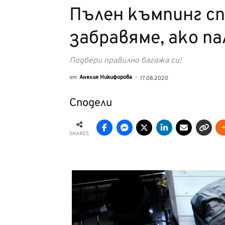
Пълен къмпинг сп
забравяме, ако п
Подбери правилно багажа си!
от
Анелия Никифорова
-
17.08.2020
Сподели
SHARES