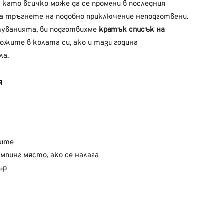
 като всичко може да се промени в последния
да тръгнете на подобно приключение неподготвени.
уванията, ви подготвихме
кратък списък на
ложите в колата си, ако и тази година
ла.
я
дите
мпинг място, ако се налага
ър