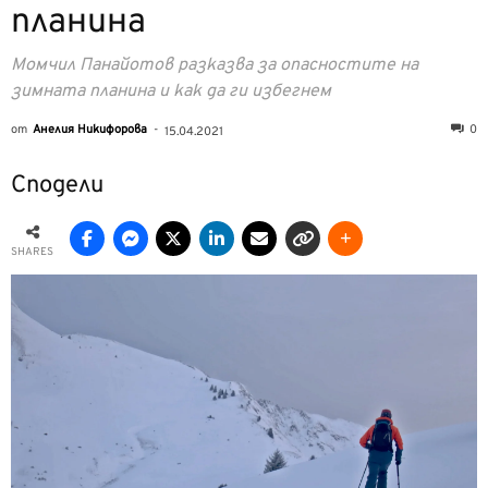
планина
Момчил Панайотов разказва за опасностите на
зимната планина и как да ги избегнем
от
Анелия Никифорова
-
0
15.04.2021
Сподели
SHARES