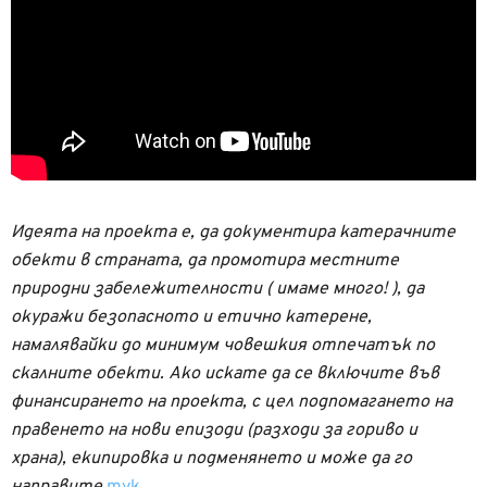
Идеята на проекта е, да документира катерачните
обекти в страната, да промотира местните
природни забележителности ( имаме много! ), да
окуражи безопасното и етично катерене,
намалявайки до минимум човешкия отпечатък по
скалните обекти. Ако искате да се включите във
финансирането на проекта, с цел подпомагането на
правенето на нови епизоди (разходи за гориво и
храна), екипировка и подменянето и може да го