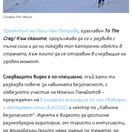
Снимка: Рос Имлах
Проектът на Поли-Чан Петрова
, озаглавен
To The
Crag/ Към скалите
, продължава да се с развива с
пълна сила и да ни показва топ катерачни обекти в
страната, към които да се отправим в следващия ни
удобен момент.
Следващото видео е по-специално
, тъй като то
разказва повече за лавинната безопасност, с
любезното участие на Момчил Панайотов –
председател на
Българска асоциация по ски свободен
и екстремен стил (БАССЕС)
и лектор по „Лавинна
безопасност“. Идеята е видеото да достигне
разнообразна аудитория, от туристи и ентусиасти,
до фрирайдъри (които няма знания по темата), до