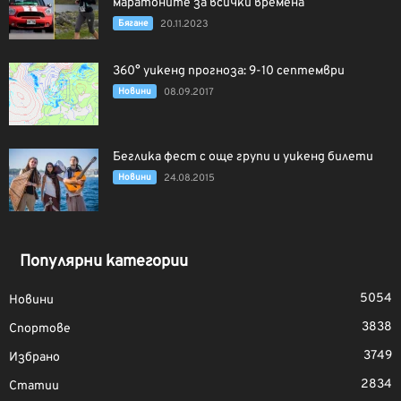
маратоните за всички времена
Бягане
20.11.2023
360° уикенд прогноза: 9-10 септември
Новини
08.09.2017
Беглика фест с още групи и уикенд билети
Новини
24.08.2015
Популярни категории
5054
Новини
3838
Спортове
3749
Избрано
2834
Статии