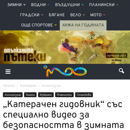
ЗИМНИ
ВОДНИ
ВЪЗДУШНИ
ПЛАНИНСКИ
ГРАДСКИ
БЯГАНЕ
ВЕЛО
МОТО
ОЩЕ СПОРТОВЕ
ХИЖА НА ГОДИНАТА
Начало
Катерене
Алпинизъм
Алпинизъм
Зимни
Избрано
Планински
Спортове
„Катерачен гидовник“ със
специално видео за
безопасността в зимната