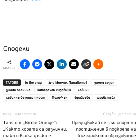
направите
тук.
Сподели
SHARES
ТАГОВЕ
to the crag
Д-р Момчил Панайотов
зимен сезон
зимна планина
катерачен гидовник
лавини
лавинна безопастност
Поли-Чан
фрийрайд
фрийстайл
предишна статия
Следваща статия
Таня от „Birdie Orange“:
Предизвикай се със спортни
„Както хората са различни,
постижения в подкрепа на
така и всяка дъска е
българското образование