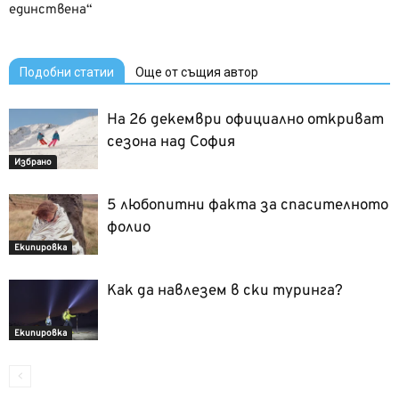
единствена“
Подобни статии
Още от същия автор
На 26 декември официално откриват
сезона над София
Избрано
5 любопитни факта за спасителното
фолио
Екипировка
Как да навлезем в ски туринга?
Екипировка