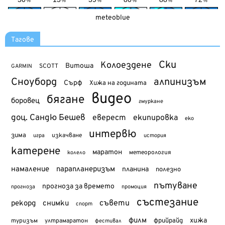
meteoblue
Тагове
Ски
Колоездене
Витоша
SCOTT
GARMIN
Сноуборд
алпинизъм
Сърф
Хижа на годината
видео
бягане
боровец
гмуркане
доц. Сандю Бешев
еверест
екипировка
еко
интервю
зима
изкачване
история
игра
катерене
маратон
метеорология
колело
намаление
парапланеризъм
планина
полезно
пътуване
прогноза за времето
прогноза
промоция
състезание
съвети
рекорд
снимки
спорт
филм
хижа
туризъм
фрийрайд
ултрамаратон
фестивал