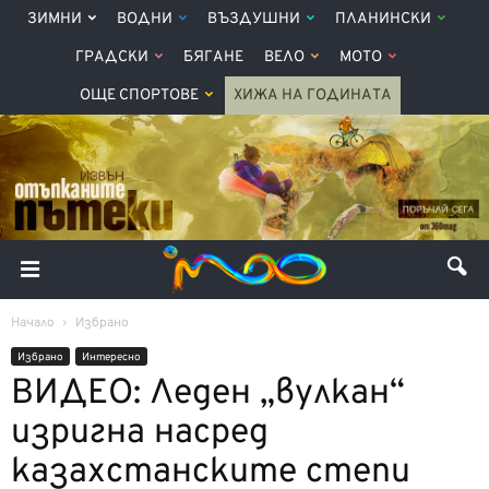
ЗИМНИ
ВОДНИ
ВЪЗДУШНИ
ПЛАНИНСКИ
ГРАДСКИ
БЯГАНЕ
ВЕЛО
МОТО
ОЩЕ СПОРТОВЕ
ХИЖА НА ГОДИНАТА
Начало
Избрано
Избрано
Интерeсно
ВИДЕО: Леден „вулкан“
изригна насред
казахстанските степи