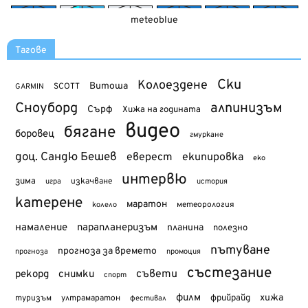
meteoblue
Тагове
Ски
Колоездене
Витоша
SCOTT
GARMIN
Сноуборд
алпинизъм
Сърф
Хижа на годината
видео
бягане
боровец
гмуркане
доц. Сандю Бешев
еверест
екипировка
еко
интервю
зима
изкачване
история
игра
катерене
маратон
метеорология
колело
намаление
парапланеризъм
планина
полезно
пътуване
прогноза за времето
прогноза
промоция
състезание
съвети
рекорд
снимки
спорт
филм
хижа
туризъм
фрийрайд
ултрамаратон
фестивал