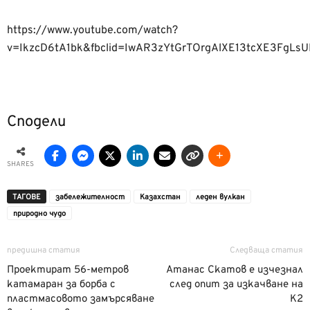
https://www.youtube.com/watch?
v=IkzcD6tA1bk&fbclid=IwAR3zYtGrTOrgAlXE13tcXE3FgLs
Сподели
SHARES
ТАГОВЕ
забележителност
Казахстан
леден вулкан
природно чудо
предишна статия
Следваща статия
Проектират 56-метров
Атанас Скатов е изчезнал
катамаран за борба с
след опит за изкачване на
пластмасовото замърсяване
К2