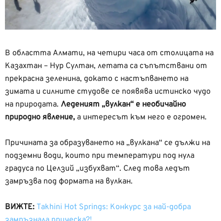
В областта Алмати, на четири часа от столицата на
Казахтан – Нур Султан, летата са съпътствани от
прекрасна зеленина, докато с настъпването на
зимата и силните студове се появява истинско чудо
на природата.
Леденият „вулкан“ е необичайно
природно явление,
а интересът към него е огромен.
Причината за образуването на „вулкана“ се дължи на
подземни води, които при температури под нула
градуса по Целзий „избухват“. След това ледът
замръзва под формата на вулкан.
ВИЖТЕ:
Takhini Hot Springs: Конкурс за най-добра
замръзнала прическа?!