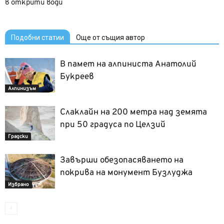
в открити води
Подобни статии
Още от същия автор
В памет на алпиниста Анатолий
Букреев
Алпинизъм
Слаклайн на 200 метра над земята
при 50 градуса по Целзий
Градски
Завърши обезопасяването на
покрива на монумент Бузлуджа
Избрано