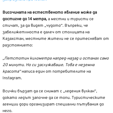
Височината на естественото явление може да
достигне до 14 метра,
а местни и туристи се
стичат, за да видят „чудото“. Въпреки, че
забелижетлноста е далеч от столицата на
Казахстан, местните жители не се притесняват от
разстоянието:
„Петстотин километра напред-назад и останах само
20 минути. Но си заслужаваше. Това е неземна
красота“
написа един от потребителите на
Instagram.
Всички бързат да се снимат с „ледения вулкан“,
докато ледът започне да се топи. Туристическите
агенции дори организират специални пътувания до
него.