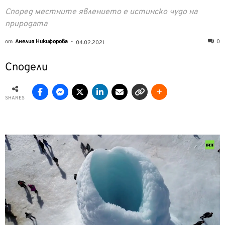
Според местните явлението е истинско чудо на
природата
от
Анелия Никифорова
-
0
04.02.2021
Сподели
SHARES