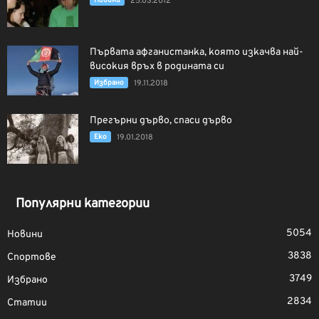
Новини
25.03.2012
Първата афганистанка, която изкачва най-
високия връх в родината си
Избрано
19.11.2018
Прегърни дърво, спаси дърво
Еко
19.01.2018
Популярни категории
5054
Новини
3838
Спортове
3749
Избрано
2834
Статии