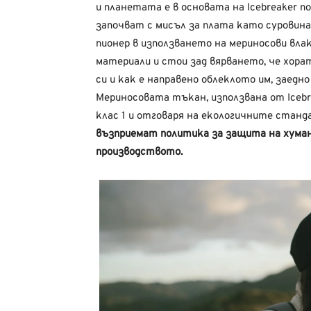
и планетата е в основата на Icebreaker п
започват с мисъл за плата като суровина
пионер в използването на мериносови вл
материали и стои зад вярването, че хор
си и как е направено облеклото им, заедн
Мериносовата тъкан, използвана от Icebr
клас 1 и отговаря на екологичните станд
възприемат политика за защита на хум
производството.