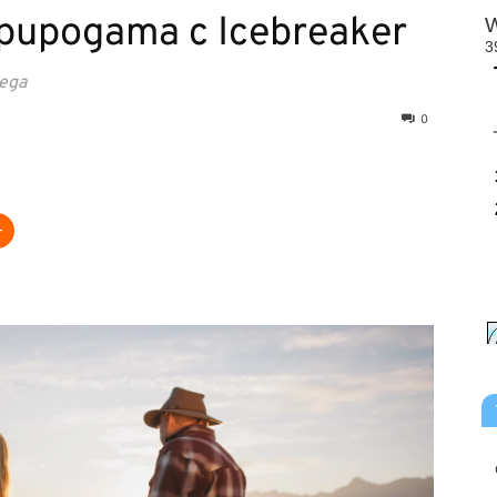
иродата с Icebreaker
еда
0