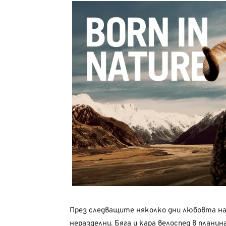
През следващите няколко дни любовта н
неразделни. Бяга и кара велоспед в планин