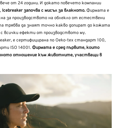
овече от 24 години. И докато повечето компании
,
Icebreaker започва с мисъл за влакното.
Фирмата е
акна за производството на облекло от естествени
ата трябва да знаят точно какво допират до кожата
о с всички ефекти от производството му.
eaker, е сертифицирана по Oeko-tex стандарт 100,
арти ISO 14001.
Фирмата е сред първите, които
анното отношение към животните, участващи в