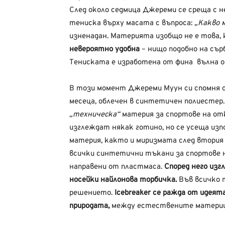
След около седмица Джереми се среща с н
тениска върху масата с въпроса:
„Какво 
изненадан. Материята изобщо не е това, 
невероятно удобна
– нищо подобно на съ
Тениската е изработена от фина вълна о
В този момент Джереми Муун си спомня с
месеца, облечен в синтетичен полиестер
„техническа“
материя за спортове на от
изглеждат някак готино, но се усеща и
материя, както и миризмата след втория 
всички синтетични тъкани за спортове н
направени от пластмаса.
Според него изг
носейки найлонова торбичка.
Във всичко 
решението.
Icebreaker се ражда от идея
природата,
между естествените материи