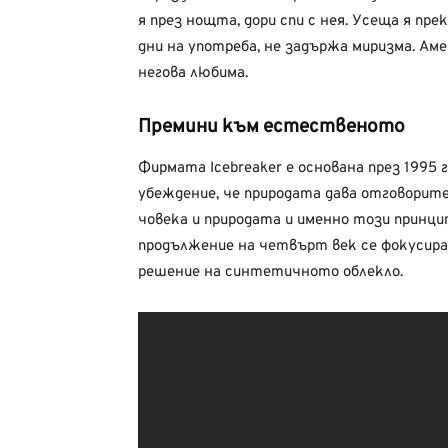
я през нощта, дори спи с нея. Усеща я прек
дни на употреба, не задържа миризма. Ам
негова любима.
Премини към естественото
Фирмата Icebreaker е основана през 1995
убеждение, че природата дава отговорите
човека и природата и именно този принци
продължение на четвърт век се фокусир
решение на синтетичното облекло.