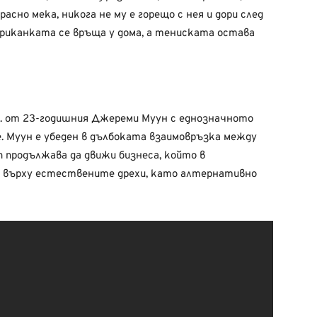
расно мека, никога не му е горещо с нея и дори след
ериканката се връща у дома, а тениската остава
 г. от 23-годишния Джереми Муун с еднозначното
. Муун е убеден в дълбоката взаимовръзка между
п продължава да движи бизнеса, който в
а върху естествените дрехи, като алтернативно