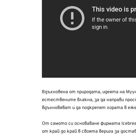
Вдъхновена от природата, идеята на Муу
естествените влакна, за да направи прос
вдъхновяват и да подкрепят хората в еж
От самото си основаване фирмата Icebrea
от край до край в своята верига за дост