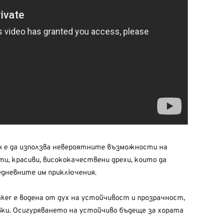
н е да използва невероятните възможности на
ти, красиви, висококачествени дрехи, които да
едневните им приключения.
ker е водена от дух на устойчивост и прозрачност,
авки. Осигуряването на устойчиво бъдеще за хората