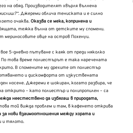
его на обяд. Производителят хвърля вълнена
мислиш?“
. Джереми облича тениската и е силно
което очаква.
Оказва се мека, копринена и
рбящата, тежка вълна от детските му спомени.
т мериносовите овце на остров Похенуи.
вое 5-дневно пътуване с каяк от преди няколко
. По това време полиестърът е така наречената
крито. В спомените му дрехите от полиестър
зпотяването и дискомфорта от изкуствената
ден носене. Джереми е шокиран, когато разбира, че
а открито – като полиестър и полипропилен – са
лежда неестествено да избягаш в природата,
това той вижда проблем и там, в кафенето открива
та за нови взаимоотношения между хората и
 и тялото.