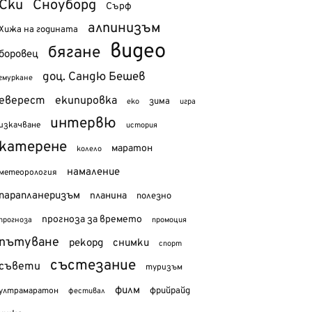
Ски
Сноуборд
Сърф
алпинизъм
Хижа на годината
видео
бягане
боровец
доц. Сандю Бешев
гмуркане
еверест
екипировка
зима
еко
игра
интервю
изкачване
история
катерене
маратон
колело
намаление
метеорология
парапланеризъм
планина
полезно
прогноза за времето
прогноза
промоция
пътуване
рекорд
снимки
спорт
състезание
съвети
туризъм
филм
фрийрайд
ултрамаратон
фестивал