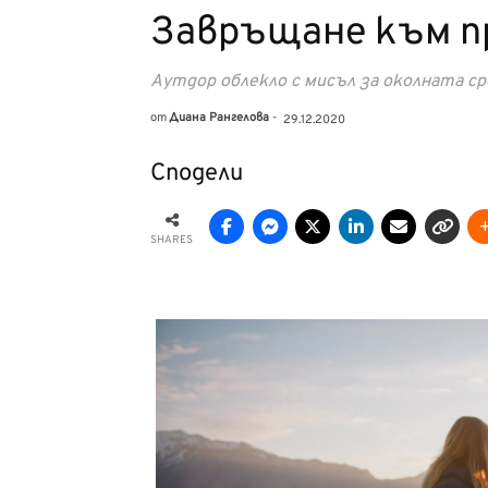
Завръщане към пр
Аутдор облекло с мисъл за околната ср
от
Диана Рангелова
-
29.12.2020
Сподели
SHARES