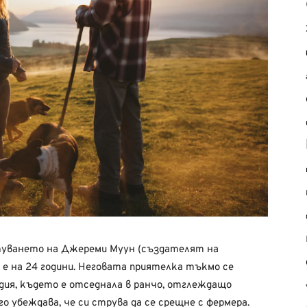
туването на Джереми Муун (създателят на
ой е на 24 години. Неговата приятелка тъкмо се
дия, където е отседнала в ранчо, отглеждащо
го убеждава, че си струва да се срещне с фермера.