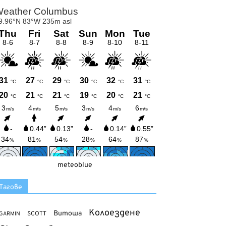
meteoblue
Тагове
Колоездене
Витоша
SCOTT
GARMIN