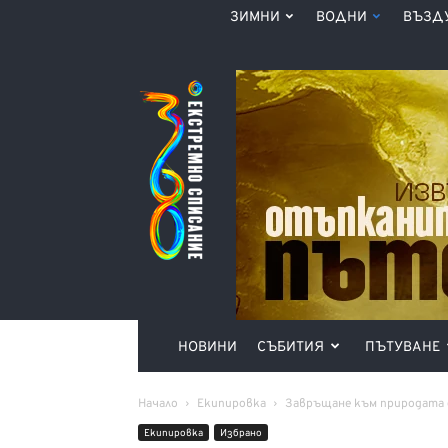
ЗИМНИ
ВОДНИ
ВЪЗД
Списание
360°
НОВИНИ
СЪБИТИЯ
ПЪТУВАНЕ
Начало
Екипировка
Завръщане към природата с
Екипировка
Избрано