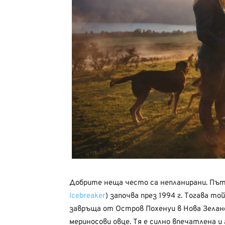
Добрите неща често са непланирани. Пъ
Icebreaker
) започва през 1994 г. Тогава т
завръща от Остров Похенуи в Нова Зелан
мериносови овце. Тя е силно впечатлена и 