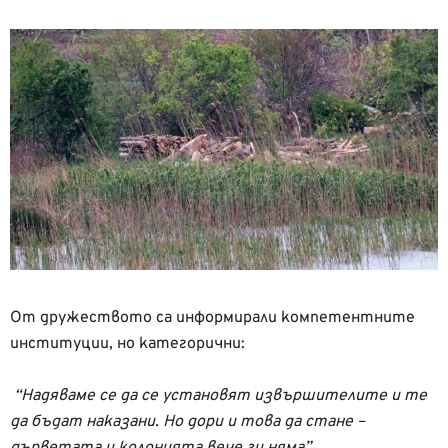
От дружеството са информирали компетентните
институции, но категорични:
“Надяваме се да се установят извършителите и те
да бъдат наказани. Но дори и това да стане –
дърветата и колонията вече ги няма”.