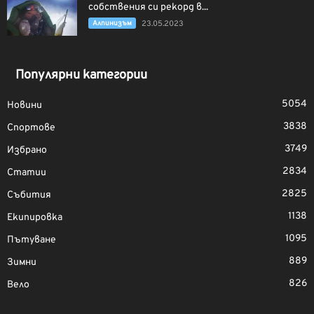
собствения си рекорд в...
Алпинизъм
23.05.2023
Популярни категории
5054
Новини
3838
Спортове
3749
Избрано
2834
Статии
2825
Събития
1138
Екипировка
1095
Пътуване
889
Зимни
826
Вело