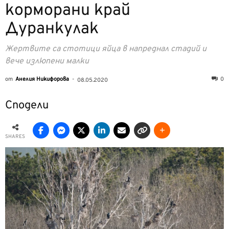
корморани край
Дуранкулак
Жертвите са стотици яйца в напреднал стадий и
вече излюпени малки
от
Анелия Никифорова
-
0
08.05.2020
Сподели
SHARES