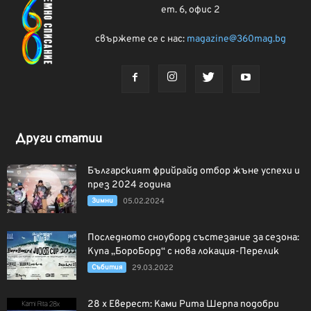
ет. 6, офис 2
свържете се с нас:
magazine@360mag.bg
Други статии
Българският фрийрайд отбор жъне успехи и
през 2024 година
Зимни
05.02.2024
Последното сноуборд състезание за сезона:
Купа „БороБорд“ с нова локация-Перелик
Събития
29.03.2022
28 х Еверест: Ками Рита Шерпа подобри