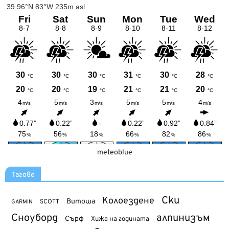
meteoblue
Тагове
Ски
Колоездене
Витоша
SCOTT
GARMIN
Сноуборд
алпинизъм
Сърф
Хижа на годината