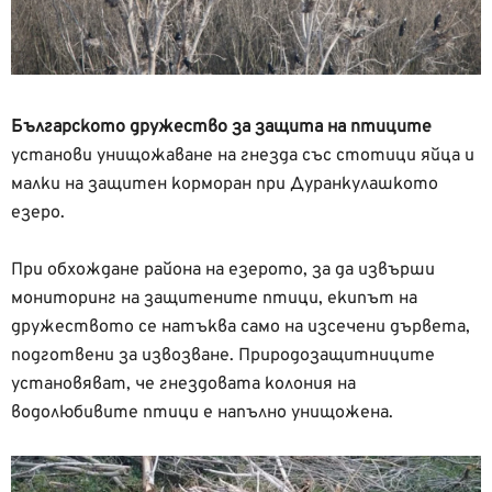
Българското дружество за защита на птиците
установи унищожаване на гнезда със стотици яйца и
малки на защитен корморан при Дуранкулашкото
езеро.
При обхождане района на езерото, за да извърши
мониторинг на защитените птици, екипът на
дружеството се натъква само на изсечени дървета,
подготвени за извозване. Природозащитниците
установяват, че гнездовата колония на
водолюбивите птици е напълно унищожена.