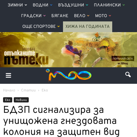
ЗИМНИ
ВОДНИ
ВЪЗДУШНИ
ПЛАНИНСКИ
ГРАДСКИ
БЯГАНЕ
ВЕЛО
МОТО
ОЩЕ СПОРТОВЕ
ХИЖА НА ГОДИНАТА
Начало
Статии
Еко
Еко
Новини
БДЗП сигнализира за
унищожена гнездовата
колония на защитен вид