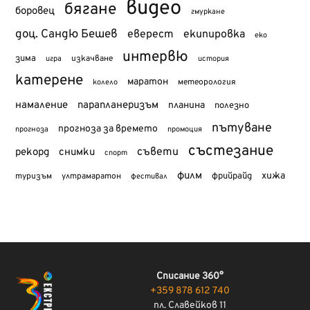
видео
бягане
боровец
гмуркане
доц. Сандю Бешев
еверест
екипировка
еко
интервю
зима
изкачване
история
игра
катерене
маратон
метеорология
колело
намаление
парапланеризъм
планина
полезно
пътуване
прогноза за времето
прогноза
промоция
състезание
съвети
рекорд
снимки
спорт
филм
хижа
туризъм
фрийрайд
ултрамаратон
фестивал
Списание 360°
+359 878 612 740
пл. Славейков 11