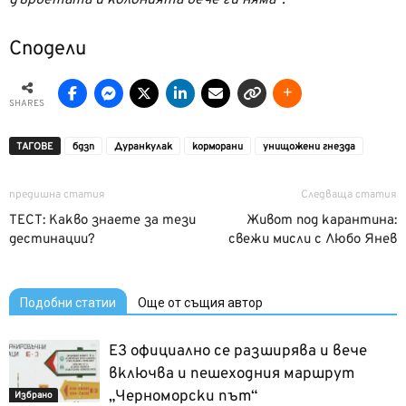
Сподели
SHARES
ТАГОВЕ
бдзп
Дуранкулак
корморани
унищожени гнезда
предишна статия
Следваща статия
ТЕСТ: Какво знаете за тези
Живот под карантина:
дестинации?
свежи мисли с Любо Янев
Подобни статии
Още от същия автор
Е3 официално се разширява и вече
включва и пешеходния маршрут
„Черноморски път“
Избрано