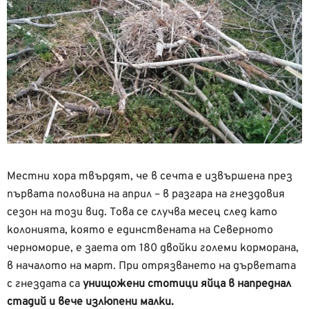
Местни хора твърдят, че в сечта е извършена през
първата половина на април – в разгара на гнездовия
сезон на този вид. Това се случва месец след като
колонията, която е единствената на Северното
черноморие, е заета от 180 двойки големи корморана,
в началото на март. При отрязването на дърветата
с гнездата са
унищожени стотици яйца в напреднал
стадий и вече излюпени малки.