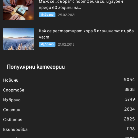
Мъж се „събра“ с портфейла си, изгубен
преди 60 години на...
Избрано
25.02.2021
Как се рестартират хора в планината: първа
част
Избрано
21.02.2018
Популярни категории
5054
Новини
3838
Спортове
3749
Избрано
2834
Статии
2825
Събития
1138
Екипировка