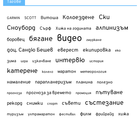
Тагове
Ски
Колоездене
Витоша
SCOTT
GARMIN
Сноуборд
алпинизъм
Сърф
Хижа на годината
видео
бягане
боровец
гмуркане
доц. Сандю Бешев
еверест
екипировка
еко
интервю
зима
изкачване
история
игра
катерене
маратон
метеорология
колело
намаление
парапланеризъм
планина
полезно
пътуване
прогноза за времето
прогноза
промоция
състезание
съвети
рекорд
снимки
спорт
филм
хижа
туризъм
фрийрайд
ултрамаратон
фестивал