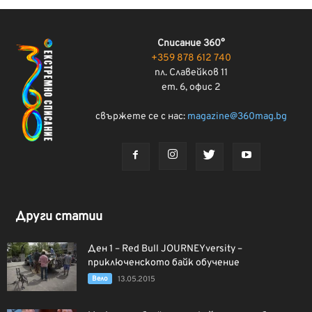
Списание 360°
+359 878 612 740
пл. Славейков 11
ет. 6, офис 2
свържете се с нас:
magazine@360mag.bg
Други статии
Ден 1 – Red Bull JOURNEYversity –
приключенското байк обучение
Вело
13.05.2015