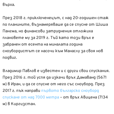
върха.
През 2018 г. приключенецът, с над 20-годишен стаж
по планините, възнамеряваше да се спусне от Шиша
Пангма, но финансови затруднения отложиха
плановете му за 2019 г. Тъй като този връх е
забранен от есента на миналата година
сноубордистът се насочи към Манаслу за своя нов
подвиг.
Владимир Павлов е известен и с други свои спускания.
През 2016 г. той успя да изкачи връх Дамаванд (5671
м) в Иран, и да се спусне от него със сноуборд. През
2017 г. пък направи
първото българско сноуборд
спускане от над 7000 метра
– от връх Авицена (7134
м) в Киргизстан.