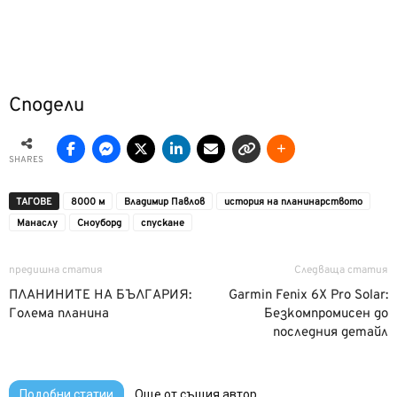
Сподели
SHARES
ТАГОВЕ
8000 м
Владимир Павлов
история на планинарството
Манаслу
Сноуборд
спускане
предишна статия
Следваща статия
ПЛАНИНИТЕ НА БЪЛГАРИЯ:
Garmin Fenix 6X Pro Solar:
Голема планина
Безкомпромисен до
последния детайл
Подобни статии
Още от същия автор