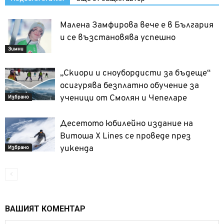
Малена Замфирова вече е в България
и се възстановява успешно
Зимни
„Скиори и сноубордисти за бъдеще“
осигурява безплатно обучение за
ученици от Смолян и Чепеларе
Избрано
Десетото юбилейно издание на
Витоша X Lines се проведе през
уикенда
Избрано
ВАШИЯТ КОМЕНТАР