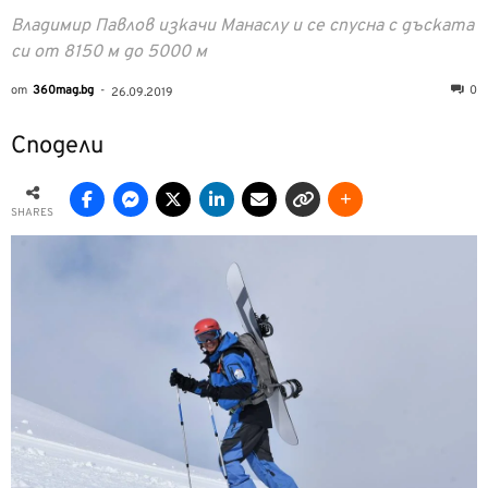
Владимир Павлов изкачи Манаслу и се спусна с дъската
си от 8150 м до 5000 м
от
360mag.bg
-
0
26.09.2019
Сподели
SHARES