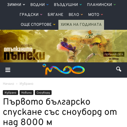
ЗИМНИ
ВОДНИ
ВЪЗДУШНИ
ПЛАНИНСКИ
ГРАДСКИ
БЯГАНЕ
ВЕЛО
МОТО
ОЩЕ СПОРТОВЕ
ХИЖА НА ГОДИНАТА
Начало
Избрано
Избрано
Новини
Сноуборд
Първото българско
спускане със сноуборд от
над 8000 м