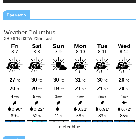
Времето
meteoblue