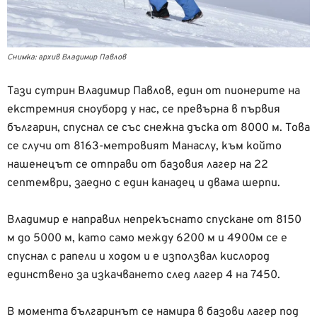
Снимка: архив Владимир Павлов
Тази сутрин Владимир Павлов, един от пионерите на
екстремния сноуборд у нас, се превърна в първия
българин, спуснал се със снежна дъска от 8000 м. Това
се случи от 8163-метровият Манаслу, към който
нашенецът се отправи от базовия лагер на 22
септември, заедно с един канадец и двама шерпи.
Владимир е направил непрекъснато спускане от 8150
м до 5000 м, като само между 6200 м и 4900м се е
спуснал с рапели и ходом и е използвал кислород
единствено за изкачването след лагер 4 на 7450.
В момента българинът се намира в базови лагер под