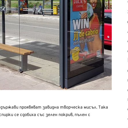
 държави проявяват завидна творческа мисъл. Така
пирки се сдобиха със зелен покрив, пълен с