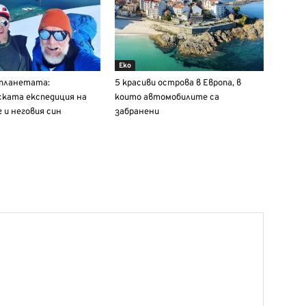
Еко
 планетата:
5 красиви острова в Европа, в
ката експедиция на
които автомобилите са
 и неговия син
забранени