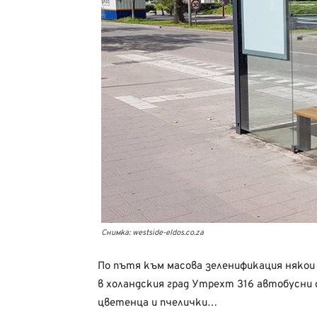
Снимка: westside-eldos.co.za
По пътя към масова зеленификация някои
в холандския град Утрехт 316 автобусни с
цветенца и пчелички…