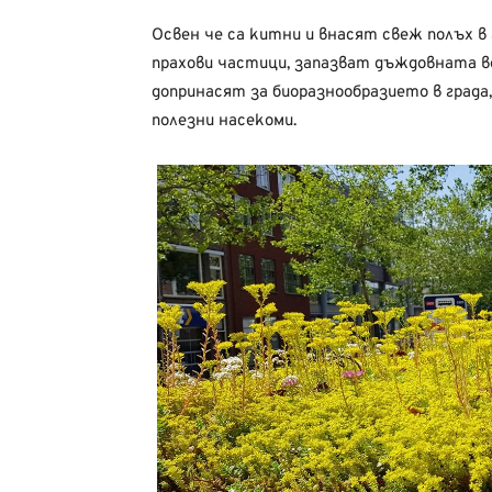
Освен че са китни и внасят свеж полъх в
прахови частици, запазват дъждовната в
допринасят за биоразнообразието в града,
полезни насекоми.