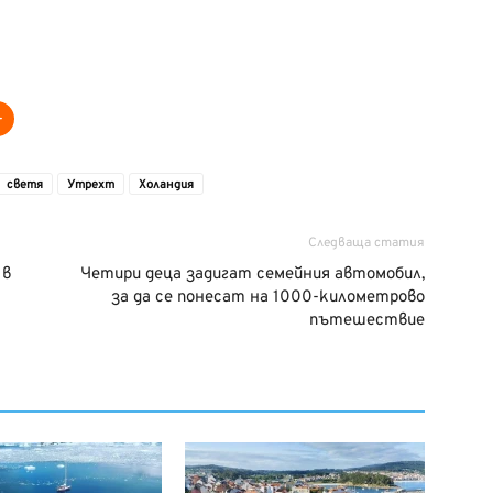
светя
Утрехт
Холандия
Следваща статия
 в
Четири деца задигат семейния автомобил,
за да се понесат на 1000-километрово
пътешествие