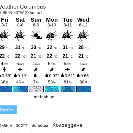
meteoblue
Тагове
Колоездене
Витоша
SCOTT
GARMIN