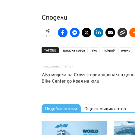
Сподели
SHARES
ТАГОВЕ
градска среда
еко
покрив
пчели
предишна статия
Два модела на Cross с промоционални цени
Bike Center до края на юли
Подобни статии
Още от същия автор