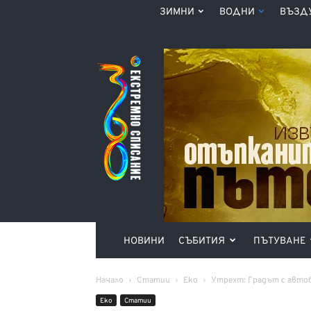
ЗИМНИ
ВОДНИ
ВЪЗД
Списание
360°
НОВИНИ
СЪБИТИЯ
ПЪТУВАНЕ
Начало
Статии
Еко
Утрехт: Градът с автоб
Еко
Статии