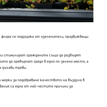
а флора се поддържа от озеленители, придвижващи
сти стимулират гражданите също да развъдят
ито да превърнат града в едно по-зелено място, а
а дъхави треви.
мерки за подобряване качеството на въздуха в
вания са една от най-честите причини за