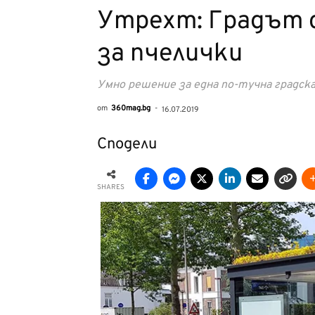
Утрехт: Градът 
за пчелички
Умно решение за една по-тучна градска
от
360mag.bg
-
16.07.2019
Сподели
SHARES