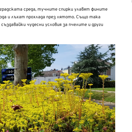
 градската среда, тучните спирки улавят фините
ода и лъхат прохлада през лятото. Също така
 създавайки чудесни условия за пчелите и други