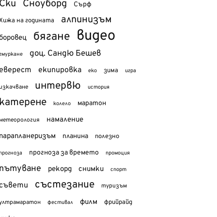
Ски
Сноуборд
Сърф
алпинизъм
Хижа на годината
видео
бягане
боровец
доц. Сандю Бешев
гмуркане
еверест
екипировка
зима
еко
игра
интервю
изкачване
история
катерене
маратон
колело
намаление
метеорология
парапланеризъм
планина
полезно
прогноза за времето
прогноза
промоция
пътуване
рекорд
снимки
спорт
състезание
съвети
туризъм
филм
фрийрайд
ултрамаратон
фестивал