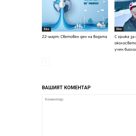
Еко
Еко
22-март: Световен ден на водата
С грижа за
околосветс
учен биолог
ВАШИЯТ КОМЕНТАР