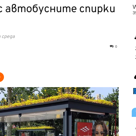
с автобусните спирки
 среда
0