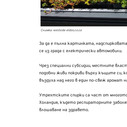
Снимка: westside-eldos.co.za
За да е пълна картинката, надспирковат
се из града с електрически автомобили.
Чрез специални субсидии, местните вла
подобни живи покриви върху къщите си, ко
въздуха над него в един по-свеж аромат н
Утрехтските спирки са част от многото 
Холандия, където респираторните заболя
влошаване на здравето.