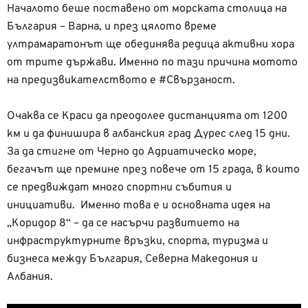
Началото беше поставено от морската столица на
България – Варна, и през цялото време
ултрамаратонът ще обединява редица активни хора
от трите държави. Именно по тази причина мотото
на предизвикателството е #Свързаност.
Очаква се Краси да преодолее дистанцията от 1200
км и да финишира в албанския град Дурес след 15 дни.
За да стигне от Черно до Адриатическо море,
бегачът ще премине през повече от 15 града, в които
се предвиждат много спортни събития и
инициативи. Именно това е и основната идея на
„Коридор 8“ – да се насърчи развитието на
инфраструктурните връзки, спорта, туризма и
бизнеса между България, Северна Македония и
Албания.