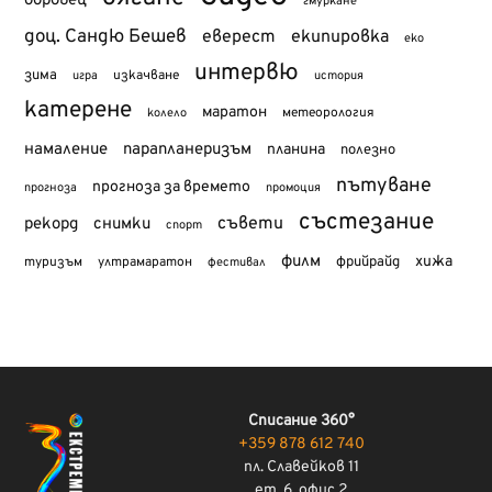
гмуркане
доц. Сандю Бешев
еверест
екипировка
еко
интервю
зима
изкачване
история
игра
катерене
маратон
метеорология
колело
намаление
парапланеризъм
планина
полезно
пътуване
прогноза за времето
прогноза
промоция
състезание
съвети
рекорд
снимки
спорт
филм
хижа
туризъм
фрийрайд
ултрамаратон
фестивал
Списание 360°
+359 878 612 740
пл. Славейков 11
ет. 6, офис 2