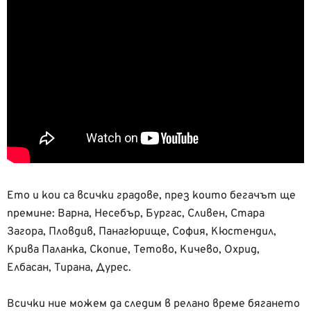
Ето и кои са всички градове, през които бегачът ще
премине: Варна, Несебър, Бургас, Сливен, Стара
Загора, Пловдив, Панагюрище, София, Кюстендил,
Крива Паланка, Скопие, Тетово, Кичево, Охрид,
Елбасан, Тирана, Дурес.
Всички ние можем да следим в релано време бягането