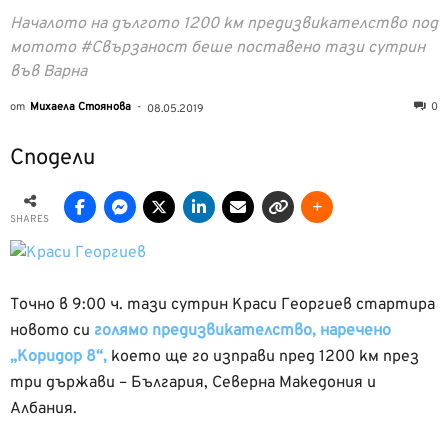
Началото на дългото 1200 км предизвикателство под
мотото #Свързаност беше поставено тази сутрин
във Варна
от
Михаела Стоянова
-
0
08.05.2019
Сподели
SHARES
Точно в 9:00 ч. тази сутрин Краси Георгиев стартира
новото си
голямо предизвикателство, наречено
„Коридор 8“,
което ще го изправи пред 1200 км през
три държави – България, Северна Македония и
Албания.