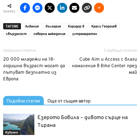
SHARES
ТАГОВЕ
Албания
българия
Коридор 8
Краси Георгиев
свързаност
северна македония
ултрамаратон
предишна статия
Следваща статия
20 000 младежи на 18-
Cube Aim и Access с благи
годишна възраст могат да
намаления в Bike Center през
пътуват безплатно из
май
Европа
Подобни статии
Още от същия автор
Езерото Бовила – дивото сърце на
Тирана
Избрано