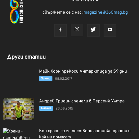
свържете се с нас:
magazine@360mag.bg
Други статии
Майк Хорн прекоси Антарктида за 59 дни
Зимни
08.02.2017
Андрей Гридин спечели в Персенк Ултра
Бягане
23.08.2015
Кои храни са естествени антиоксиданти и
как ни помагат