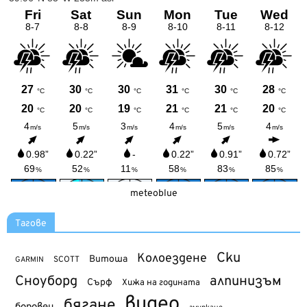
meteoblue
Тагове
Ски
Колоездене
Витоша
SCOTT
GARMIN
Сноуборд
алпинизъм
Сърф
Хижа на годината
видео
бягане
боровец