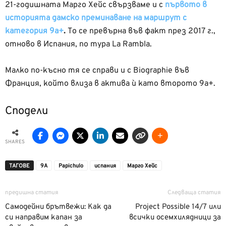
21-годишната Марго Хейс свързваме и с
първото в
историята дамско преминаване на маршрут с
категория 9а+
.
То се превърна във факт през 2017 г.,
отново в Испания, по тура La Rambla.
Малко по-късно тя се справи и с Biographie във
Франция, който влиза в актива ѝ като второто 9а+.
Сподели
SHARES
ТАГОВЕ
9А
Papichulo
испания
Марго Хейс
предишна статия
Следваща статия
Самодейни брътвежи: Как да
Project Possible 14/7 или
си направим капан за
всички осемхилядници за