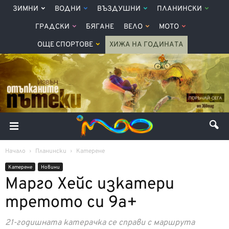
ЗИМНИ
ВОДНИ
ВЪЗДУШНИ
ПЛАНИНСКИ
ГРАДСКИ
БЯГАНЕ
ВЕЛО
МОТО
ОЩЕ СПОРТОВЕ
ХИЖА НА ГОДИНАТА
Начало
Планински
Катерене
Катерене
Новини
Марго Хейс изкатери
третото си 9а+
21-годишната катерачка се справи с маршрута