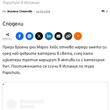
Papichulo в Испания
от
Михаела Стоянова
-
0
26.03.2019
Сподели
SHARES
Преди броени дни Марго Хейс отново нареди името си
сред най-добрите катерачи в света, след като
изкатери третия маршрут в актива си с категория
9а+. Постижението се случи в Испания по тура
Papichulo.