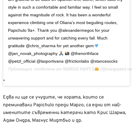
style in such a comfortable and familiar way. I feel so small
against the magnitude of rock. It has been a wonderful
experience climbing one of Oliana’s most beguiling routes,
Papichulo 9a+. Thank you @alexandermegos for your
unwavering support and for catching every fall. Much
gratitude @chris_sharma for yet another gem
@jan_novak_photography
@thenorthface
@petzl_official @lasportivana @frictionlabs @stancesocks
Публикация, споделена от
MΔRGΩ HΔΨΣS
(@margojain) н
Едва ли ще се учудите, че хората, които се
преминавали Papichulo преди Марго, са едни от най-
именитите съвременни катерачи като Крис Шарма,
Адам Ондра, Магнус Мидтбьо и др.