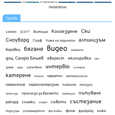
meteoblue
Тагове
Ски
Колоездене
Витоша
SCOTT
GARMIN
Сноуборд
алпинизъм
Сърф
Хижа на годината
видео
бягане
боровец
гмуркане
доц. Сандю Бешев
еверест
екипировка
еко
интервю
зима
изкачване
история
игра
катерене
маратон
метеорология
колело
намаление
парапланеризъм
планина
полезно
пътуване
прогноза за времето
прогноза
промоция
състезание
съвети
рекорд
снимки
спорт
филм
хижа
туризъм
фрийрайд
ултрамаратон
фестивал