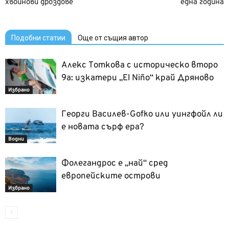
хвойнови дроздове
една година
Подобни статии
Още от същия автор
Алекс Тоткова с историческо второ
9a: изкатери „El Niño“ край Дряново
Избрано
Георги Василев-Gofko или уингфойл ли
е новата сърф ера?
Водни
Фолегандрос е „най“ сред
европейските острови
Избрано