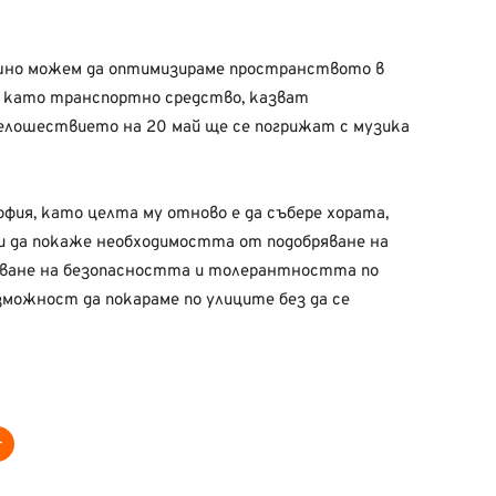
ешно можем да оптимизираме пространството в
д като транспортно средство, казват
елошествието на 20 май ще се погрижат с музика
фия, като целта му отново е да събере хората,
 и да покаже необходимостта от подобряване на
ване на безопасността и толерантността по
можност да покараме по улиците без да се