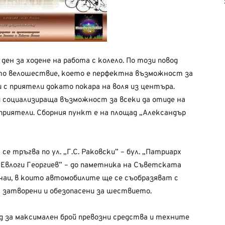
ден за ходене на работа с колело. По този повод
то велошествие, което е перфектна възможност за
и с приятели докато покара на воля из центъра.
и социализираща възможност за всеки да отиде на
 приятели. Сборния пункт е на площад „Александър
се тръгва по ул. „Г.С. Раковски” – бул. „Патриарх
 „Евлоги Георгиев” – до паметника на Съветската
учаи, в които автомобилите ще се съобразяват с
 затворени и обезопасени за шествието.
рд за максимален брой превозни средства и техните