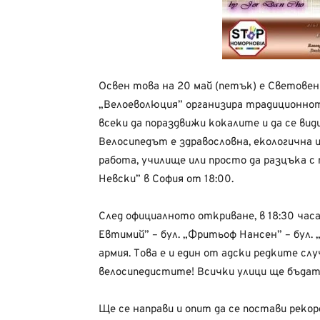
Освен това на 20 май (петък) е Световен 
„Велоеволюция” организира традиционно
всеки да пораздвижи кокалите и да се вид
Велосипедът е здравословна, екологична 
работа, училище или просто да разцъка с
Невски” в София от 18:00.
След официалното откриване, в 18:30 часа 
Евтимий” – бул. „Фритьоф Нансен” – бул.
армия. Това е и един от адски редките сл
велосипедистите! Всички улици ще бъдат
Ще се направи и опит да се постави реко