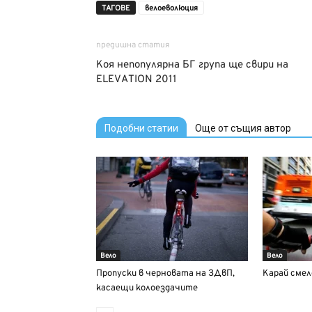
ТАГОВЕ
велоеволюция
предишна статия
Коя непопулярна БГ група ще свири на
ELEVATION 2011
Подобни статии
Още от същия автор
Вело
Вело
Пропуски в черновата на ЗДвП,
Карай смел
касаещи колоездачите