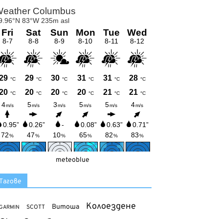
meteoblue
Тагове
Колоездене
Витоша
SCOTT
GARMIN