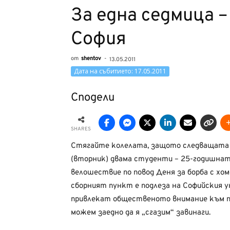
За една седмица 
София
от
shentov
-
13.05.2011
Дата на събитието: 17.05.2011
Сподели
SHARES
Стягайте колелата, защото следващата с
(вторник) двама студенти – 25-годишнат
велошествие по повод Деня за борба с хо
сборният пункт е подлеза на Софийския 
привлекат общественото внимание към пр
можем заедно да я „сгазим“ завинаги.