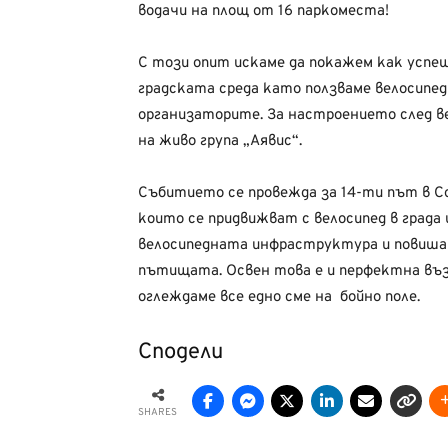
водачи на площ от 16 паркоместа!
С този опит искаме да покажем как усп
градската среда като ползваме велосипе
организаторите. За настроението след в
на живо група „Аявис“.
Събитието се провежда за 14-ти път в Со
които се придвижват с велосипед в града
велосипедната инфраструктура и повиша
пътищата. Освен това е и перфектна въз
оглеждаме все едно сме на бойно поле.
Сподели
SHARES