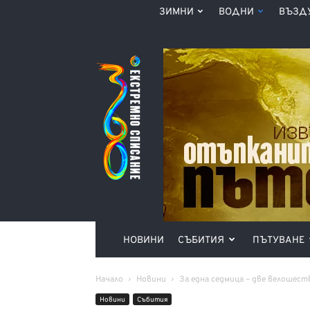
ЗИМНИ
ВОДНИ
ВЪЗД
Списание
360°
НОВИНИ
СЪБИТИЯ
ПЪТУВАНЕ
Начало
Новини
За една седмица – две велошест
Новини
Събития