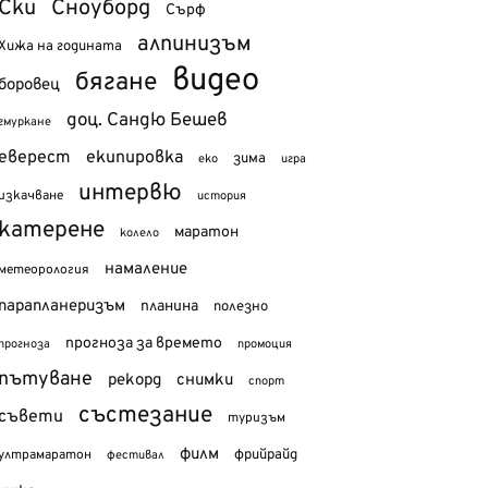
Ски
Сноуборд
Сърф
алпинизъм
Хижа на годината
видео
бягане
боровец
доц. Сандю Бешев
гмуркане
еверест
екипировка
зима
еко
игра
интервю
изкачване
история
катерене
маратон
колело
намаление
метеорология
парапланеризъм
планина
полезно
прогноза за времето
прогноза
промоция
пътуване
рекорд
снимки
спорт
състезание
съвети
туризъм
филм
фрийрайд
ултрамаратон
фестивал