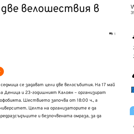
– две велошествия в
1
едмица се задават цели две велосъбития. На 17 май
а Деница и 23-годишният Калоян – организират
мофобията. Шествието започва от 18:00 ч., а
университет. Целта на организаторите е да
едразсъдъците и безпочвената омраза, за да