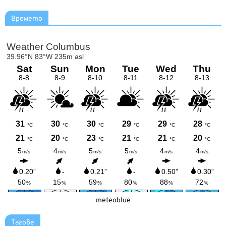
Времето
meteoblue
Тагове