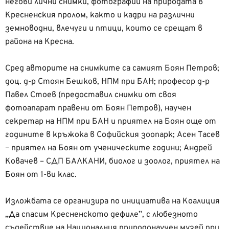
негови лични снимки, фотографии на природата в
Кресненския пролом, както и кадри на различни
земноводни, влечуги и птици, които се срещат в
района на Кресна.
Сред авторите на снимките са
самият
Боян Петров;
доц. д-р Стоян Бешков, НПМ при БАН; професор д-р
Павел Стоев (предоставил снимки от своя
фотоапарат правени от Боян Петров), научен
секретар на НПМ при БАН и приятел на Боян още от
годините в кръжока в Софийския зоопарк; Асен Тасев
– приятел на Боян от ученическите години; Андрей
Ковачев – СДП БАЛКАНИ, биолог и зоолог, приятел на
Боян от 1-ви клас.
Изложбата се организира по инициатива на Коалиция
„Да спасим Кресненското дефиле”, с любезното
съдействие на Националния природонаучен музей при