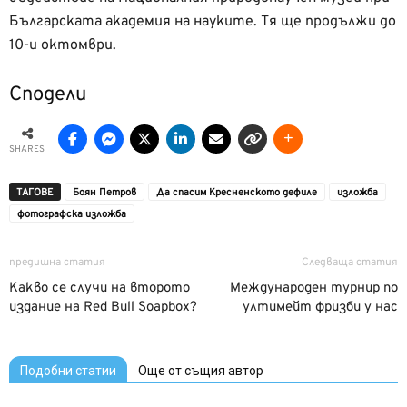
Българската академия на науките. Тя ще продължи до
10-и октомври.
Сподели
SHARES
ТАГОВЕ
Боян Петров
Да спасим Кресненското дефиле
изложба
фотографска изложба
предишна статия
Следваща статия
Какво се случи на второто
Международен турнир по
издание на Red Bull Soapbox?
ултимейт фризби у нас
Подобни статии
Още от същия автор