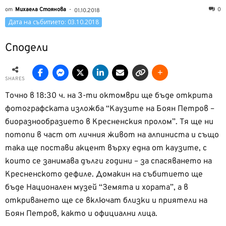
от
Михаела Стоянова
-
0
01.10.2018
Дата на събитието: 03.10.2018
Сподели
SHARES
Точно в 18:30 ч. на 3-ти октомври ще бъде открита
фотографската изложба “Каузите на Боян Петров –
биоразнообразието в Кресненския пролом”. Тя ще ни
потопи в част от личния живот на алпиниста и също
така ще постави акцент върху една от каузите, с
които се занимава дълги години – за спасяването на
Кресненското дефиле. Домакин на събитието ще
бъде Национален музей “Земята и хората”, а в
откриването ще се включат близки и приятели на
Боян Петров, както и официални лица.