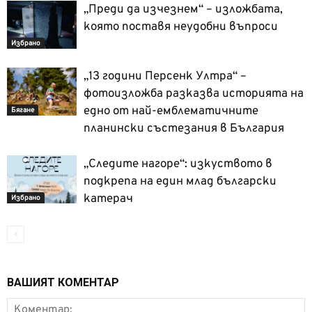
„Преди да изчезнем“ – изложбата,
която поставя неудобни въпроси
Избрано
„13 години Персенк Ултра“ –
фотоизложба разказва историята на
едно от най-емблематичните
Бягане
планински състезания в България
„Следите нагоре“: изкуството в
подкрепа на един млад български
катерач
Избрано
ВАШИЯТ КОМЕНТАР