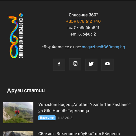
Списание 360°
+359 878 612 740
пл. Славейков 11
ет. 6, офис 2
свържете се с нас:
magazine@360mag.bg
Други статии
Уингсют видео „Another Year In The Fastlane“
за Иво Нинов–Германеца
Basejump
11.12.2013
Свалят „Зелените обувки“ от Еверест