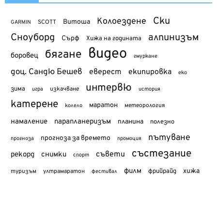
Ски
Колоездене
Витоша
SCOTT
GARMIN
Сноуборд
алпинизъм
Сърф
Хижа на годината
видео
бягане
боровец
гмуркане
доц. Сандю Бешев
еверест
екипировка
еко
интервю
зима
изкачване
история
игра
катерене
маратон
метеорология
колело
намаление
парапланеризъм
планина
полезно
пътуване
прогноза за времето
прогноза
промоция
състезание
съвети
рекорд
снимки
спорт
филм
хижа
туризъм
фрийрайд
ултрамаратон
фестивал