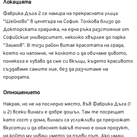
Локацията
Фабрика Дъга 2 се намира на прекрасната улица
“Шейново” в центъра на София. Толкова близо до
Докторската градинка, на една ръка разстояние от
Софийския университет, няколко хвърлея до парка
“Заимов”. В този район витае красотата на града,
която ни напомня, че колкото и да обичаме дивото,
понякога е хубаво да сме си вкъщи, където красивото
създаваме самите ние, без да разчитаме на
природата.
Отношението
Накрая, но не на последно място, във Фабрика Дъга (1
и 2) всеки винаги е добре дошъл. Там те посрещат
като гост у дома, винаги са услужливи да предложат
вкусотии и да обяснят какъв точно е ония продукт,
на който му чуваш името за първи път. Ако имаш