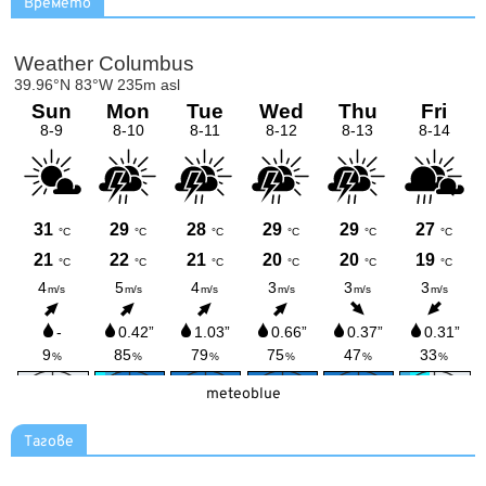
Времето
meteoblue
Тагове