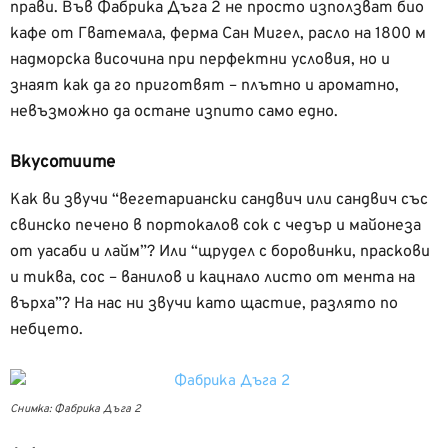
прави. Във Фабрика Дъга 2 не просто използват био
кафе от Гватемала, ферма Сан Мигел, расло на 1800 м
надморска височина при перфектни условия, но и
знаят как да го приготвят – плътно и ароматно,
невъзможно да остане изпито само едно.
Вкусотиите
Как ви звучи “вегетариански сандвич или сандвич със
свинско печено в портокалов сок с чедър и майонеза
от уасаби и лайм”? Или “щрудел с боровинки, праскови
и тиква, сос – ванилов и кацнало листо от мента на
върха”? На нас ни звучи като щастие, разлято по
небцето.
Снимка: Фабрика Дъга 2