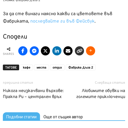
Снимка: Фабрика Дъга 2
За да сте винаги наясно какви са цветовете във
Фабриката,
последвайте ги във Фейсбук
.
Сподели
SHARES
ТАГОВЕ
кафе
места
отдих
Фабрика Дъга 2
предишна статия
Следваща статия
Никога неизкачвани върхове:
Любимите обувки на
Пракпа Ри – централен връх
големите приключенци
Подобни статии
Още от същия автор