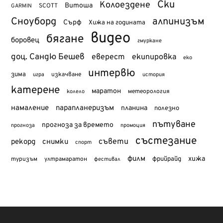
Ски
Колоездене
Витоша
SCOTT
GARMIN
Сноуборд
алпинизъм
Сърф
Хижа на годината
видео
бягане
боровец
гмуркане
доц. Сандю Бешев
еверест
екипировка
еко
интервю
зима
изкачване
история
игра
катерене
маратон
метеорология
колело
намаление
парапланеризъм
планина
полезно
пътуване
прогноза за времето
прогноза
промоция
състезание
съвети
рекорд
снимки
спорт
филм
хижа
туризъм
фрийрайд
ултрамаратон
фестивал