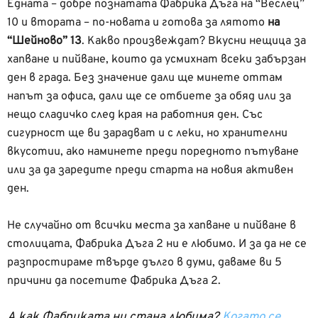
Едната – добре познатата Фабрика Дъга на “Веслец”
10 и втората – по-новата и готова за лятото
на
“Шейново” 13
. Какво произвеждат? Вкусни нещица за
хапване и пийване, които да усмихнат всеки забързан
ден в града. Без значение дали ще минете оттам
напът за офиса, дали ще се отбиете за обяд или за
нещо сладичко след края на работния ден. Със
сигурност ще ви зарадват и с леки, но хранителни
вкусотии, ако наминете преди поредното пътуване
или за да заредите преди старта на новия активен
ден.
Не случайно от всички места за хапване и пийване в
столицата, Фабрика Дъга 2 ни е любимо. И за да не се
разпростираме твърде дълго в думи, даваме ви 5
причини да посетите Фабрика Дъга 2.
А как Фабриката ни стана любима?
Когато се