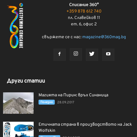
Списание 360°
+359 878 612 740
пл. Славейков 11
ет. 6, офис 2
свържете се с нас:
magazine@360mag.bg
Други статии
Магията на Пирин: връх Синаница
Полезно
28.09.2017
Етичната страна в производството на Jack
Wolfskin