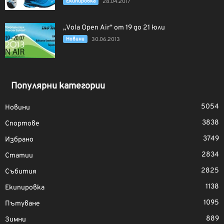
Екипировка
28.04.2017
„Vola Open Air“ от 19 до 21 юли
Новини
30.06.2013
Популярни категории
5054
Новини
3838
Спортове
3749
Избрано
2834
Статии
2825
Събития
1138
Екипировка
1095
Пътуване
889
Зимни