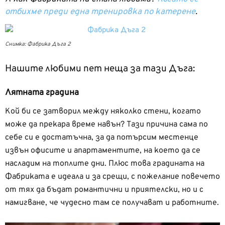
отбихме преди една тренировка по катерене
.
Снимка: Фабрика Дъга 2
Нашите любими пет неща за тази Дъга:
Лятната градина
Кой би се затворил между няколко стени, когато
може да прекара време навън? Тази причина сама по
себе си е достатъчна, за да потърсим местенце
извън офисите и апартаментите, на което да се
насладим на топлите дни. Плюс това градината на
Фабриката е идеала и за срещи, с пожелание повечето
от тях да бъдат романтични и приятелски, но и с
намигване, че чудесно там се получават и работните.