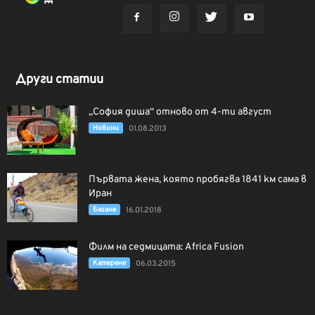
Други статии
„София диша“ отново от 4-ти август
Новини
01.08.2013
Първата жена, която пробягва 1841 км сама в
Иран
Бягане
16.01.2018
Филм на седмицата: Africa Fusion
Катерене
06.03.2015