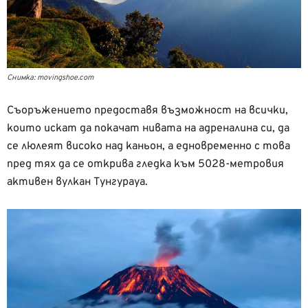
Снимка: movingshoe.com
Съоръжението предоставя възможност на всички,
които искат да покачат нивата на адреналина си, да
се люлеят високо над каньон, а едновременно с това
пред тях да се открива гледка към 5028-метровия
активен вулкан Тунгурауа.