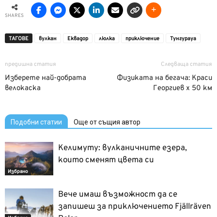
SHARES
ТАГОВЕ
вулкан
Еквадор
люлка
приключение
Тунгурауа
предишна статия
Следваща статия
Изберете най-добрата
Физиката на бегача: Краси
велокаска
Георгиев х 50 км
Подобни статии
Още от същия автор
Келимуту: вулканичните езера,
които сменят цвета си
Избрано
Вече имаш възможност да се
запишеш за приключението Fjällräven