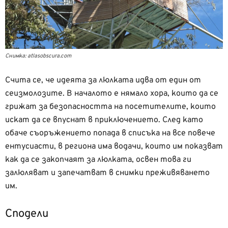
Снимка: atlasobscura.com
Счита се, че идеята за люлката идва от един от
сеизмолозите. В началото е нямало хора, които да се
грижат за безопасността на посетителите, които
искат да се впуснат в приключението. След като
обаче съоръжението попада в списъка на все повече
ентусиасти, в региона има водачи, които им показват
как да се закопчаят за люлката, освен това ги
залюляват и запечатват в снимки преживяването
им.
Сподели