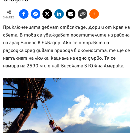
SHARES
Приключенията дебнат отвсякъде. Дори и от края на
света. В това се убеждават посетителите на района
на град Баньос в Еквадор. Ако се отправят на
разходка сред дивата природа в околността, те ще се
натъкнат на люлка, кацнала на едно дърво. Тя се
намира на 2590 м и е най-високата в Южна Америка.