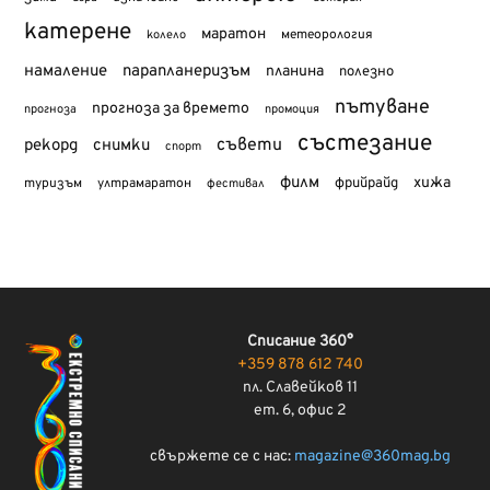
катерене
маратон
метеорология
колело
намаление
парапланеризъм
планина
полезно
пътуване
прогноза за времето
прогноза
промоция
състезание
съвети
рекорд
снимки
спорт
филм
хижа
туризъм
фрийрайд
ултрамаратон
фестивал
Списание 360°
+359 878 612 740
пл. Славейков 11
ет. 6, офис 2
свържете се с нас:
magazine@360mag.bg