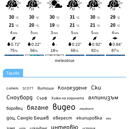
meteoblue
Тагове
Ски
Колоездене
Витоша
SCOTT
GARMIN
Сноуборд
алпинизъм
Сърф
Хижа на годината
видео
бягане
боровец
гмуркане
доц. Сандю Бешев
еверест
екипировка
еко
интервю
зима
изкачване
история
игра