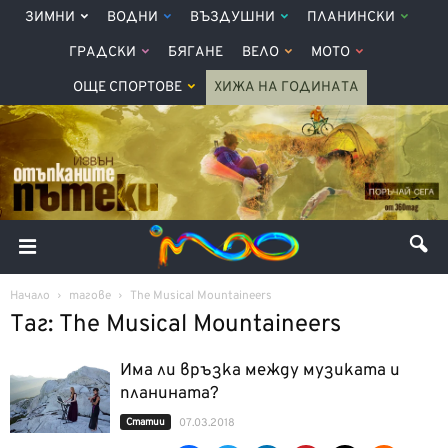
ЗИМНИ
ВОДНИ
ВЪЗДУШНИ
ПЛАНИНСКИ
ГРАДСКИ
БЯГАНЕ
ВЕЛО
МОТО
ОЩЕ СПОРТОВЕ
ХИЖА НА ГОДИНАТА
Начало
тагове
The Musical Mountaineers
Таг: The Musical Mountaineers
Има ли връзка между музиката и
планината?
Статии
07.03.2018