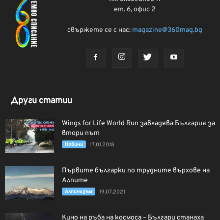
ет. 6, офис 2
свържете се с нас:
magazine@360mag.bg
Други статии
Wings for Life World Run завладява България за
втори път
Новини
17.01.2018
Първите българки по трудните върхове на
Алпите
Алпинизъм
19.07.2021
Кино на ръба на космоса – Българи станаха