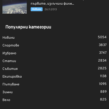
първите, излъчили филм...
Новини
26.11.2013
Популярни категории
5054
Новини
3837
Спортове
3747
Избрано
2834
Статии
2825
Събития
1138
Екипировка
1095
Пътуване
889
Зимни
825
Вело