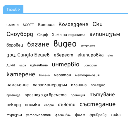
Тагове
Ски
Колоездене
Витоша
SCOTT
GARMIN
Сноуборд
алпинизъм
Сърф
Хижа на годината
видео
бягане
боровец
гмуркане
доц. Сандю Бешев
еверест
екипировка
еко
интервю
зима
изкачване
история
игра
катерене
маратон
метеорология
колело
намаление
парапланеризъм
планина
полезно
пътуване
прогноза за времето
прогноза
промоция
състезание
съвети
рекорд
снимки
спорт
филм
хижа
туризъм
фрийрайд
ултрамаратон
фестивал