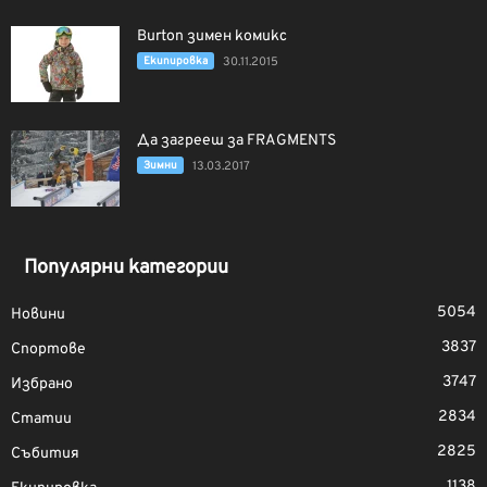
Burton зимен комикс
Екипировка
30.11.2015
Да загрееш за FRAGMENTS
Зимни
13.03.2017
Популярни категории
5054
Новини
3837
Спортове
3747
Избрано
2834
Статии
2825
Събития
1138