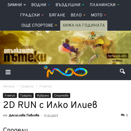
ЗИМНИ
ВОДНИ
ВЪЗДУШНИ
ПЛАНИНСКИ
ГРАДСКИ
БЯГАНЕ
ВЕЛО
МОТО
ОЩЕ СПОРТОВЕ
ХИЖА НА ГОДИНАТА
Начало
Градски
Freerun
Freerun
Градски
Избрано
Спортове
2D RUN с Илко Илиев
от
Десислава Павлова
-
0
17.01.2017
Сподели