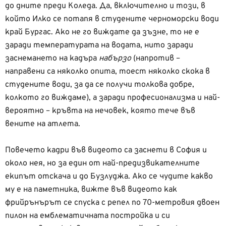
до дните преди Коледа. Да, включително и този, в
който Илко се потапя в студените черноморски води
край Бургас. Ако не го виждате да зъзне, то не е
заради температурата на водата, нито заради
заснемането на кадъра
набързо
(напротив –
направени са няколко опита, тоест няколко скока в
студените води, за да се получи толкова добре,
колкото го виждаме), а заради професионализма и най-
вероятно – кръвта на нечовек, която тече във
вените на атлета.
Повечето кадри във видеото са заснети в София и
около нея, но за един от най-предизвикателните
екипът отскача и до Бузлуджа. Ако се чудите какво
му е на паметника, вижте във видеото как
фрийрънърът се спуска с репел по 70-метровия двоен
пилон на емблематичната постройка и си