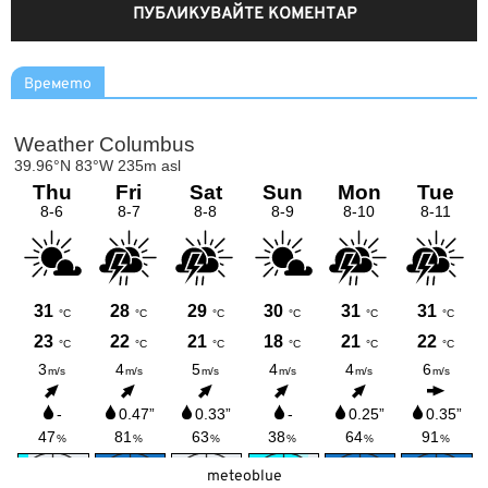
Времето
meteoblue