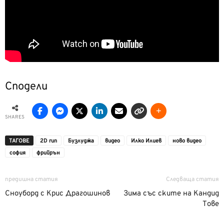
Сподели
SHARES
ТАГОВЕ
2D run
Бузлуджа
видео
Илко Илиев
ново видео
софия
фрийрън
предишна статия
Следваща статия
Сноуборд с Крис Драгошинов
Зима със ските на Кандид
Тове