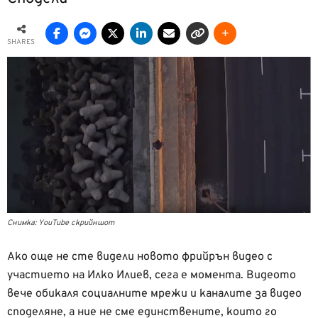
SHARES
Снимка: YouTube скрийншот
Ако още не сте видели новото фрийрън видео с
участието на Илко Илиев, сега е момента. Видеото
вече обикаля социалните мрежи и каналите за видео
споделяне, а ние не сме единствените, които го