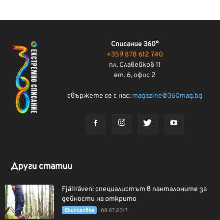
Списание 360°
+359 878 612 740
пл. Славейков 11
ет. 6, офис 2
свържете се с нас:
magazine@360mag.bg
Други статии
Fjällräven: специалистът в панталоните за
дейности на открито
Екипировка
08.07.2017