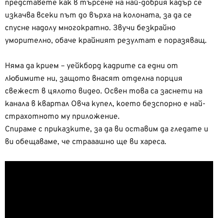
представете как в търсене на най-добрия кадър се
изкачва всеки път до върха на колоната, за да се
спусне надолу многократно. Звучи безкрайно
уморително, обаче крайният резултат е поразяващ.
Няма да крием – уейкборд кадрите са едни от
любимите ни, защото внасят отделна порция
свежест в цялото видео. Освен това са заснети на
канала в квартал Овча купел, което безспорно е най-
страхотното му приложение.
Спираме с приказките, за да ви оставим да гледате и
ви обещаваме, че страаашно ще ви хареса.