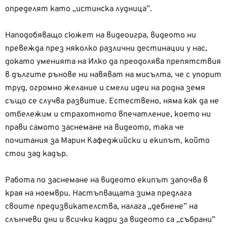
определят като „истинска лудница”.
Наподобяващо сюжет на видеоигра, видеото ни
превежда през няколко различни дестинации у нас,
докато уменията на Илко да преодолява препятствия
в дългите рънове ни навяват на мисълта, че с упорит
труд, огромно желание и смели идеи на родна земя
също се случва развитие. Естествено, няма как да не
отбележим и страхотното впечатление, което ни
прави самото заснемане на видеото, така че
почитания за Марин Кафеджийски и екипът, който
стои зад кадър.
Работа по заснемане на видеото екипът започва в
края на ноември. Настъпващата зима предлага
своите предизвикателства, налага „дебнене” на
слънчеви дни и всички кадри за видеото са „събрани”