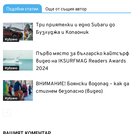
Подобни статии
Още от същия автор
Три приятелки и едно Subaru до
Бузлуджа и Копаоник
Избрано
Първо място за българско кайтсърф
видео на IKSURFMAG Readers Awards
2024
Избрано
ВНИМАНИЕ! Боянски водопад – как да
стигнем безопасно (видео)
Избрано
ВАШИЯТ КОМЕНТАР