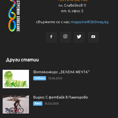
+359 878 612 740
пл. Славейков 11
ет. 6, офис 2
свържете се с нас:
magazine@360mag.bg
Други статии
Фотоконкурс „ЗЕЛЕНА МЕЧТА”
Новини
15.06.2013
Видео: С фетбайк в Пампорово
Вело
15.03.2015