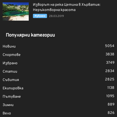
Изворът на река Цетина в Хърватия:
Неръкотворна красота
Избрано
28.03.2019
Популярни категории
5054
Новини
3838
Спортове
3749
Избрано
2834
Статии
2825
Събития
1138
Екипировка
1095
Пътуване
889
Зимни
826
Вело