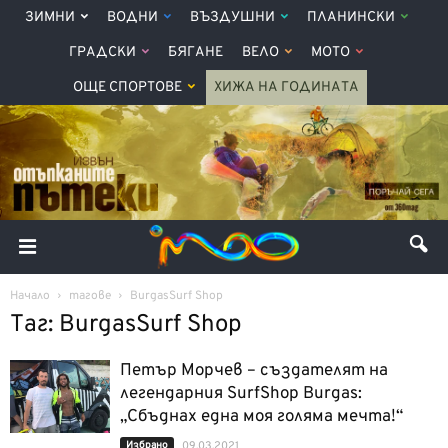
ЗИМНИ
ВОДНИ
ВЪЗДУШНИ
ПЛАНИНСКИ
ГРАДСКИ
БЯГАНЕ
ВЕЛО
МОТО
ОЩЕ СПОРТОВЕ
ХИЖА НА ГОДИНАТА
Начало
тагове
BurgasSurf Shop
Таг: BurgasSurf Shop
Петър Морчев – създателят на
легендарния SurfShop Burgas:
„Сбъднах една моя голяма мечта!“
Избрано
09.03.2021